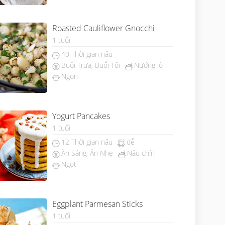
Roasted Cauliflower Gnocchi
1 tuổi
40 Thời gian nấu
Buổi Trưa, Buổi Tối
Nướng lò
Ngon
Yogurt Pancakes
1 tuổi
12 Thời gian nấu
dễ
Ăn Sáng, Ăn Nhẹ
Nấu chín
Ngọt
Eggplant Parmesan Sticks
1 tuổi