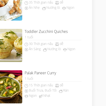
35 Thời gian nấu
dễ
Ăn Nhẹ
Nướng lò
Ngon
Toddler Zucchini Quiches
1 tuổi
30 Thời gian nấu
dễ
Ăn Sáng
Nướng lò
Ngon
Palak Paneer Curry
1 tuổi
15 Thời gian nấu
dễ
Buổi Trưa, Buổi Tối
Rán
Ngon
Nhạt