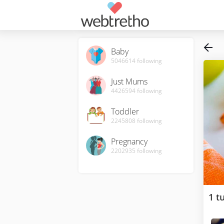
Baby
5046614
following
Just Mums
4426594
following
Toddler
2245808
following
Pregnancy
2202935
following
1 t