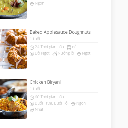
Ngon
Baked Applesauce Doughnuts
1 tuổi
24 Thời gian nấu
dễ
Đồ Ngọt
Nướng lò
Ngọt
Chicken Biryani
1 tuổi
60 Thời gian nấu
Buổi Trưa, Buổi Tối
Ngon
Nhạt