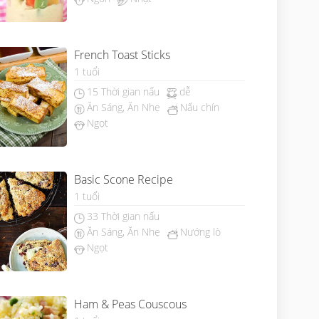
French Toast Sticks
1 tuổi
15 Thời gian nấu
dễ
Ăn Sáng, Ăn Nhẹ
Nấu chín
Ngọt
Basic Scone Recipe
1 tuổi
33 Thời gian nấu
Ăn Sáng, Ăn Nhẹ
Nướng lò
Ngọt
Ham & Peas Couscous