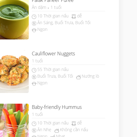
Palak Paneer Puree
Ăn dặm
1 tuổi
10 Thời gian nấu
dễ
Ăn Sáng, Buổi Trưa, Buổi Tối
Ngon
Cauliflower Nuggets
1 tuổi
55 Thời gian nấu
Buổi Trưa, Buổi Tối
Nướng lò
Ngon
Baby-friendly Hummus
1 tuổi
10 Thời gian nấu
dễ
Ăn Nhẹ
Không cần nấu
Ngon
Nhạt