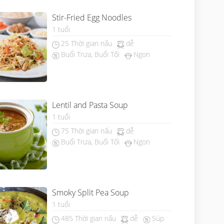
Stir-Fried Egg Noodles
1 tuổi
25 Thời gian nấu
dễ
Buổi Trưa, Buổi Tối
Ngon
Lentil and Pasta Soup
1 tuổi
75 Thời gian nấu
dễ
Buổi Trưa, Buổi Tối
Ngon
Smoky Split Pea Soup
1 tuổi
485 Thời gian nấu
dễ
Súp