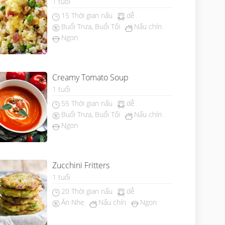
1 tuổi
15 Thời gian nấu
dễ
Buổi Trưa, Buổi Tối
Nấu chín
Ngon
Creamy Tomato Soup
1 tuổi
55 Thời gian nấu
dễ
Buổi Trưa, Buổi Tối
Nấu chín
Ngon
Zucchini Fritters
1 tuổi
20 Thời gian nấu
dễ
Ăn Nhẹ
Nấu chín
Ngon