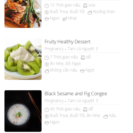
15 Thời gian nấu
vừa
Buổi Trưa, Buổi Tối
Nướng than
Ngon
Nhạt
Fruity Healthy Dessert
Pregnancy
Tam cá nguyệt 3
7 Thời gian nấu
dễ
Ăn Nhẹ, Đồ Ngọt
Không cần nấu
Ngọt
Black Sesame and Fig Congee
Pregnancy
Tam cá nguyệt 3
40 Thời gian nấu
dễ
Buổi Trưa, Buổi Tối, Ăn Nhẹ
Nấu
Ngon