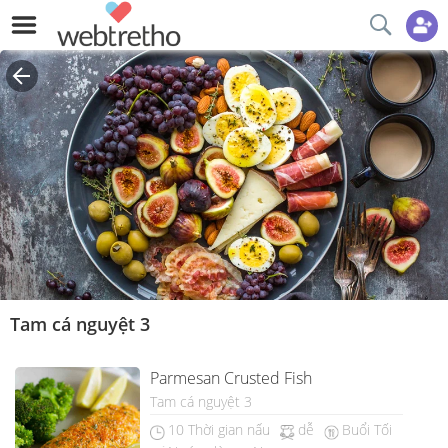
Tam cá nguyệt 3
Parmesan Crusted Fish
Tam cá nguyệt 3
10 Thời gian nấu
dễ
Buổi Tối