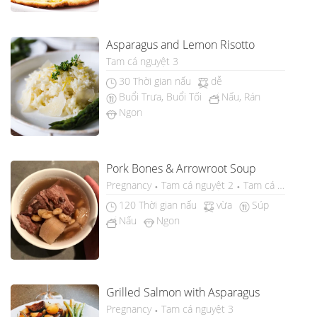
Asparagus and Lemon Risotto
Tam cá nguyệt 3
30 Thời gian nấu
dễ
Buổi Trưa, Buổi Tối
Nấu, Rán
Ngon
Pork Bones & Arrowroot Soup
Pregnancy
Tam cá nguyệt 2
Tam cá nguyệt 3
120 Thời gian nấu
vừa
Súp
Nấu
Ngon
Grilled Salmon with Asparagus
Pregnancy
Tam cá nguyệt 3