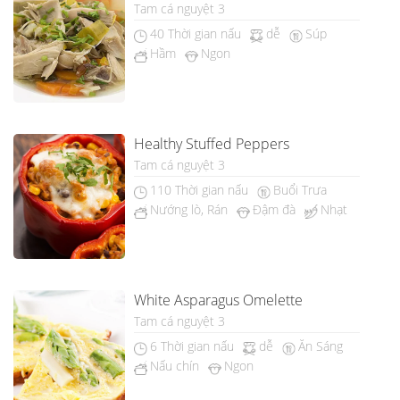
Tam cá nguyệt 3
40 Thời gian nấu
dễ
Súp
Hầm
Ngon
Healthy Stuffed Peppers
Tam cá nguyệt 3
110 Thời gian nấu
Buổi Trưa
Nướng lò, Rán
Đậm đà
Nhạt
White Asparagus Omelette
Tam cá nguyệt 3
6 Thời gian nấu
dễ
Ăn Sáng
Nấu chín
Ngon