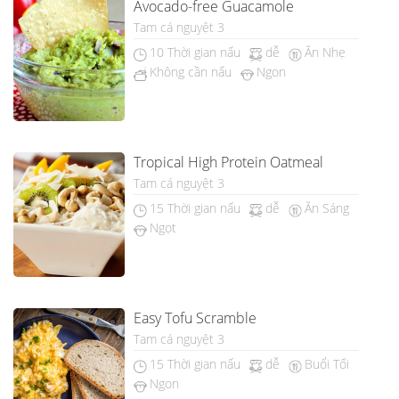
Avocado-free Guacamole
Tam cá nguyệt 3
10 Thời gian nấu
dễ
Ăn Nhẹ
Không cần nấu
Ngon
Tropical High Protein Oatmeal
Tam cá nguyệt 3
15 Thời gian nấu
dễ
Ăn Sáng
Ngọt
Easy Tofu Scramble
Tam cá nguyệt 3
15 Thời gian nấu
dễ
Buổi Tối
Ngon