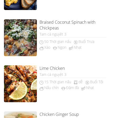
Braised Coconut Spinach with
Chickpeas
Tam cá nguyệt 3
50 Thời gian nấu
Buổi Trưa
Xào
Ngon
Nhạt
Lime Chicken
Tam cá nguyệt 3
15 Thời gian nấu
dễ
Buổi Tối
Nấu chín
Đậm đà
Nhạt
Chicken Ginger Soup