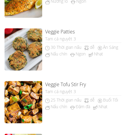
Nướng lò
Ngon
Veggie Patties
Tam cá nguyệt 3
30 Thời gian nấu
dễ
Ăn Sáng
Nấu chín
Ngon
Nhạt
Veggie Tofu Stir Fry
Tam cá nguyệt 3
25 Thời gian nấu
dễ
Buổi Tối
Nấu chín
Đậm đà
Nhạt