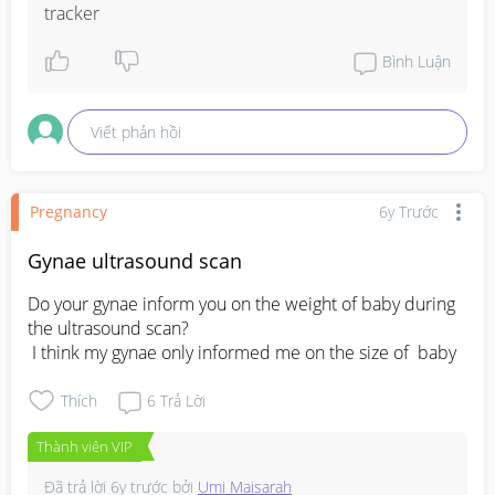
tracker
Bình Luận
Viết phản hồi
Pregnancy
6y Trước
Gynae ultrasound scan
Do your gynae inform you on the weight of baby during 
the ultrasound scan?

 I think my gynae only informed me on the size of  baby
Thích
6
Trả Lời
Thành viên VIP
Đã trả lời
6y trước
bởi
Umi Maisarah