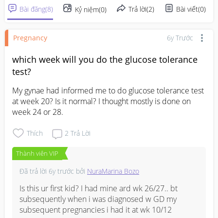
Bài đăng
(
8
)
Trả lời
(
2
)
Bài viết
(
0
)
Kỷ niệm
(
0
)
Pregnancy
6y Trước
which week will you do the glucose tolerance
test?
My gynae had informed me to do glucose tolerance test 
at week 20? Is it normal? I thought mostly is done on 
week 24 or 28.
Thích
2
Trả Lời
Thành viên VIP
Đã trả lời
6y trước
bởi
NuraMarina Bozo
Is this ur first kid? I had mine ard wk 26/27.. bt 
subsequently when i was diagnosed w GD my 
subsequent pregnancies i had it at wk 10/12