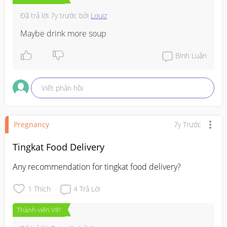
Đã trả lời
7y trước
bởi
Louiz
Maybe drink more soup
Bình Luận
Viết phản hồi
Pregnancy
7y Trước
Tingkat Food Delivery
Any recommendation for tingkat food delivery?
1
Thích
4
Trả Lời
Thành viên VIP