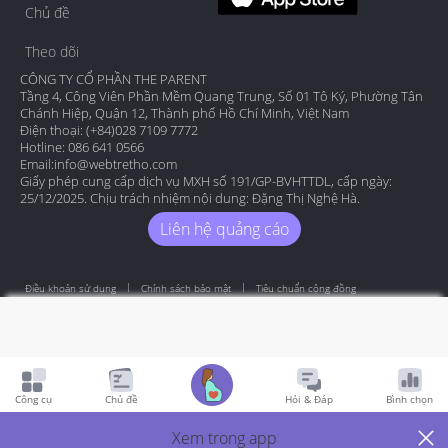
Chủ đề
Theo dõi
CÔNG TY CỔ PHẦN THE PARENT
Tầng 4, Công Viên Phần Mềm Quang Trung, Số 01 Tô Ký, Phường Tân
Chánh Hiệp, Quận 12, Thành phố Hồ Chí Minh, Việt Nam
Điện thoại: (+84)028 7109 7772
Hotline: 086 641 0566
Email:
info@webtretho.com
Giấy phép cung cấp dịch vụ MXH số 191/GP-BVHTTDL, cấp ngày:
25/12/2025. Chịu trách nhiệm nội dung: Đặng Thị Nghệ Hà.
Liên hệ quảng cáo
Điều khoản sử dụng
Chính sách bảo mật
Tiêu chuẩn cộng đồng
Copyright by Webtretho 2006.
Công cụ
Chủ đề
Hỏi & Đáp
Bình chọn
Xem trong app