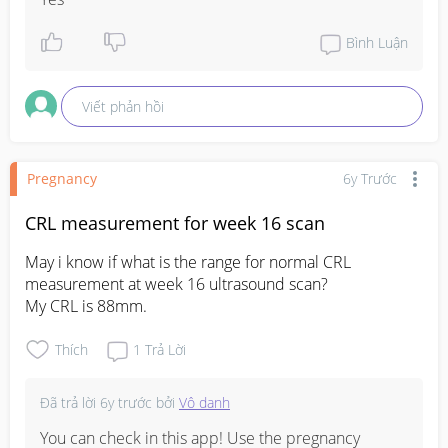
Bình Luận
Viết phản hồi
Pregnancy
6y Trước
CRL measurement for week 16 scan
May i know if what is the range for normal CRL 
measurement at week 16 ultrasound scan?

My CRL is 88mm.
Thích
1
Trả Lời
Đã trả lời
6y trước
bởi
Vô danh
You can check in this app! Use the pregnancy 