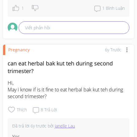
1
1
Bình Luận
Viết phản hồi
Pregnancy
6y Trước
can eat herbal bak kut teh during second
trimester?
Hi,

May i know if is it fine to eat herbal bak kut teh during 
second trimester?
Thích
8
Trả Lời
Đã trả lời
6y trước
bởi
Janelle Lau
Yes