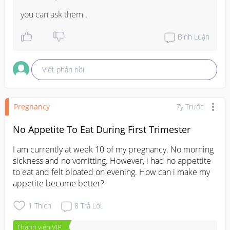
you can ask them .
Bình Luận
Viết phản hồi
Pregnancy
7y Trước
No Appetite To Eat During First Trimester
I am currently at week 10 of my pregnancy. No morning 
sickness and no vomitting. However, i had no appettite 
to eat and felt bloated on evening. How can i make my 
appetite become better?
1
Thích
8
Trả Lời
Thành viên VIP