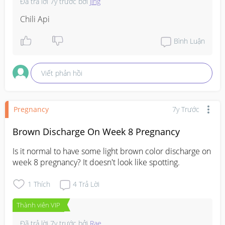
Đã trả lời
7y trước
bởi
Jing
Chili Api
Bình Luận
Viết phản hồi
Pregnancy
7y Trước
Brown Discharge On Week 8 Pregnancy
Is it normal to have some light brown color discharge on 
week 8 pregnancy? It doesn't look like spotting.
1
Thích
4
Trả Lời
Thành viên VIP
Đã trả lời
7y trước
bởi
Rae