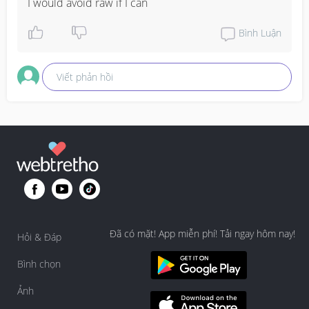
I would avoid raw if I can
Bình Luận
Viết phản hồi
Đã có mặt! App miễn phí! Tải ngay hôm nay!
Hỏi & Đáp
Bình chọn
Ảnh