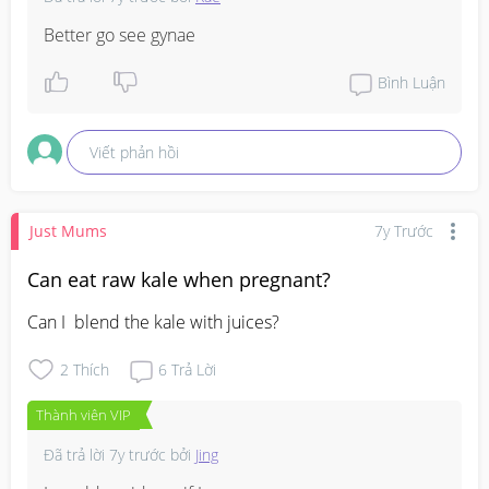
Better go see gynae
Bình Luận
Viết phản hồi
Just Mums
7y Trước
Can eat raw kale when pregnant?
Can I  blend the kale with juices?
2
Thích
6
Trả Lời
Thành viên VIP
Đã trả lời
7y trước
bởi
Jing