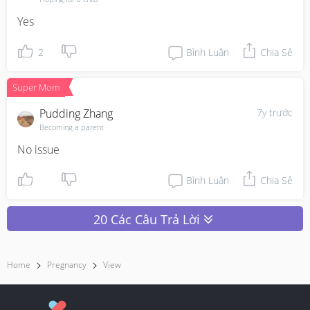
Yes
2
Bình Luận
Chia Sẻ
Super Mom
Pudding Zhang
7y trước
Becoming a parent
No issue
Bình Luận
Chia Sẻ
20 Các Câu Trả Lời
Home
Pregnancy
View