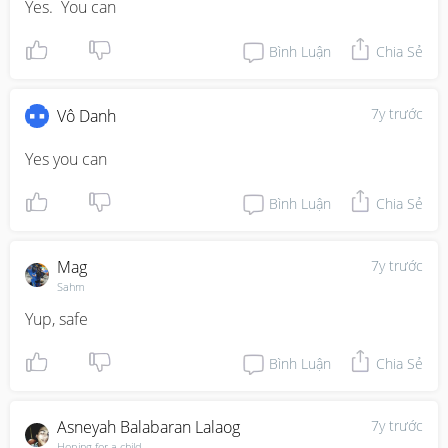
Yes.  You can
Bình Luận
Chia Sẻ
7y trước
Vô Danh
Yes you can
Bình Luận
Chia Sẻ
Mag
7y trước
Sahm
Yup, safe
Bình Luận
Chia Sẻ
Asneyah Balabaran Lalaog
7y trước
Hoping for a child