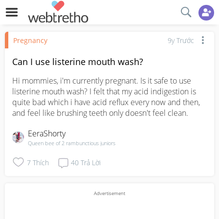
Pregnancy
9y Trước
Can I use listerine mouth wash?
Hi mommies, i'm currently pregnant. Is it safe to use 
listerine mouth wash? I felt that my acid indigestion is 
quite bad which i have acid reflux every now and then, 
and feel like brushing teeth only doesn't feel clean.
EeraShorty
Queen bee of 2 rambunctious juniors
7
Thích
40
Trả Lời