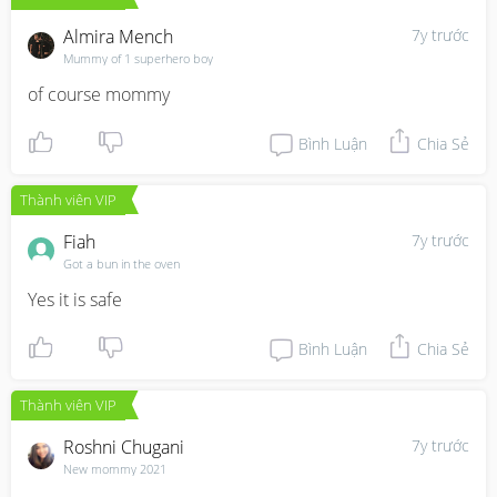
Almira Mench
7y trước
Mummy of 1 superhero boy
of course mommy
Bình Luận
Chia Sẻ
Thành viên VIP
Fiah
7y trước
Got a bun in the oven
Yes it is safe
Bình Luận
Chia Sẻ
Thành viên VIP
Roshni Chugani
7y trước
New mommy 2021