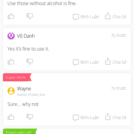
Use those without alcohol is fine.
Bình Luận
Chia Sẻ
7y trước
Vô Danh
Yes it’s fine to use it.
Bình Luận
Chia Sẻ
Super Mom
Wayne
7y trước
Daddy of baby boy
Sure... why not
Bình Luận
Chia Sẻ
Thành viên VIP