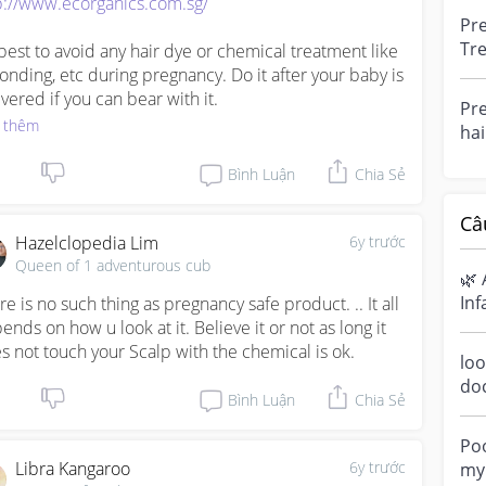
p://www.ecorganics.com.sg/
Pr
Tr
s best to avoid any hair dye or chemical treatment like 
mu
onding, etc during pregnancy. Do it after your baby is 
tr
ivered if you can bear with it.
Pre
hair
 thêm
hai
wo
Bình Luận
Chia Sẻ
Câ
Hazelclopedia Lim
6y trước
Queen of 1 adventurous cub
🌿 
Inf
re is no such thing as pregnancy safe product. .. It all 
Ha
ends on how u look at it. Believe it or not as long it 
sen
s not touch your Scalp with the chemical is ok.
loo
do
Bình Luận
Chia Sẻ
a m
ove
Poo
Libra Kangaroo
6y trước
my 