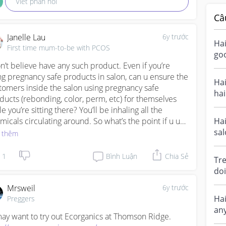
Viết phản hồi
Câ
Janelle Lau
6y trước
Ha
First time mum-to-be with PCOS
go
on’t believe have any such product. Even if you’re 
hai
ng pregnancy safe products in salon, can u ensure the 
nei
Ha
tomers inside the salon using pregnancy safe 
hai
ducts (rebonding, color, perm, etc) for themselves 
tri
e you’re sitting there? You’ll be inhaling all the 
micals circulating around. So what’s the point if u use 
Hai
 others don’t?
sal
 thêm
the
1
Bình Luận
Chia Sẻ
Tr
doi
hai
Mrsweil
6y trước
Hai
Preggers
an
hai