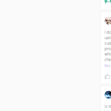
I d
usi
cus
pro
whil
che
and
Đọc