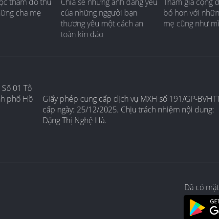
ộc thăm dò thú
Chia sẻ những ảnh đáng yêu
Tham gia cộng 
hững cha mẹ
của những nggười bạn
bó hơn với nhữ
thương yêu một cách an
mẹ cũng như m
toàn kín đáo
 Số 01 Tô
nh phố Hồ
Giấy phép cung cấp dịch vụ MXH số 191/GP-BVHT
cấp ngày: 25/12/2025. Chịu trách nhiệm nội dung:
Đặng Thị Nghệ Hà.
Đã có mặt