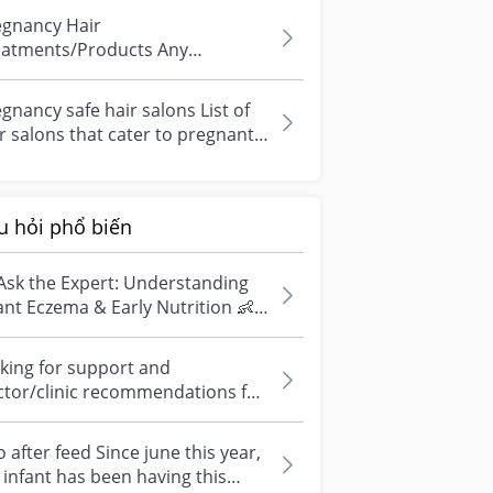
egnancy Hair
eatments/Products Any
mmies done any hair
eatments during pregnancy? Any
gnancy safe hair salons List of
 t...
r salons that cater to pregnant
men
u hỏi phổ biến
Ask the Expert: Understanding
ant Eczema & Early Nutrition 👶
ve questions about eczema,
si...
king for support and
ctor/clinic recommendations for
edical abortion i'm feeling really
r...
 after feed Since june this year,
infant has been having this