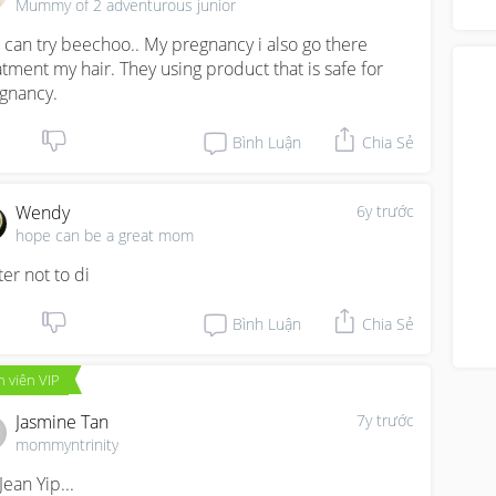
Mummy of 2 adventurous junior
“di
 can try beechoo.. My pregnancy i also go there 
atment my hair. They using product that is safe for 
gnancy.
Bình Luận
Chia Sẻ
Wendy
6y trước
hope can be a great mom
ter not to di
Bình Luận
Chia Sẻ
 viên VIP
Jasmine Tan
7y trước
mommyntrinity
Jean Yip...