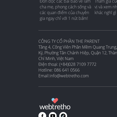
Đón đọc các bài báo về làm
Tham gia cu
cha mẹ, phong cách sống và
vị và xem n
các quan điểm của chuyên
khác nghĩ gì
gia ngay chỉ với 1 nút bấm!
CÔNG TY CỔ PHẦN THE PARENT
Tầng 4, Công Viên Phần Mềm Quang Trung,
Ký, Phường Tân Chánh Hiệp, Quận 12, Thà
Chí Minh, Việt Nam
Điện thoại: (+84)028 7109 7772
Hotline: 086 641 0566
Email:
info@webtretho.com