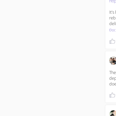
htt
It'
reb
del
Đọc
The
dep
doe