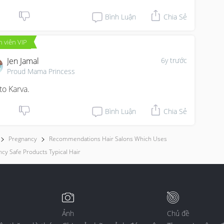
Bình Luận
Chia Sẻ
 viên VIP
Jen Jamal
6y trước
Proud Mama Princess
to Karva.
Bình Luận
Chia Sẻ
Pregnancy
Recommendations Hair Salons Which Uses
cy Safe Products Typical Hair
Ảnh
Chủ đề