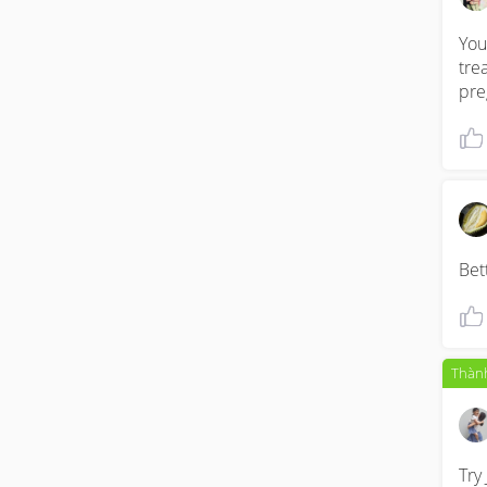
You
tre
pre
Bet
Thành
Try 