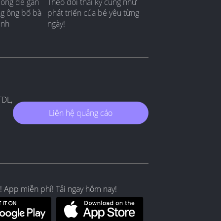
đồng để gắn
Theo dõi thai kỳ cũng như
ng ông bố bà
phát triển của bé yêu từng
ình
ngày!
TDL,
Liên hệ quảng cáo
! App miễn phí! Tải ngay hôm nay!