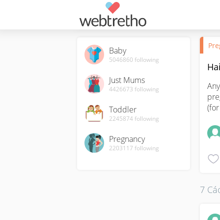
Pre
Baby
5046860
following
Ha
Just Mums
Any
4426673
following
pre
(fo
Toddler
2245874
following
Pregnancy
2203117
following
7 Các