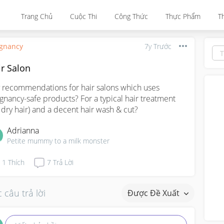
Trang Chủ
Cuộc Thi
Công Thức
Thực Phẩm
T
gnancy
7y Trước
ir Salon
 recommendations for hair salons which uses 
gnancy-safe products? For a typical hair treatment 
r dry hair) and a decent hair wash & cut?
Adrianna
Petite mummy to a milk monster
1
Thích
7
Trả Lời
 câu trả lời
Được Đề Xuất