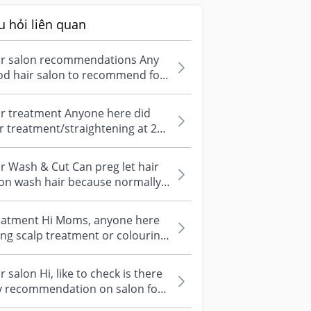
u hỏi liên quan
ir salon recommendations Any
od hair salon to recommend for
r cut? Do u prefer to go for
g...
ir treatment Anyone here did
r treatment/straightening at 2nd
mester? Is it safe? Any sugges...
r Wash & Cut Can preg let hair
on wash hair because normally
y will also give some head mas...
eatment Hi Moms, anyone here
ng scalp treatment or colouring
r? Is it safe for breastfeeding...
r salon Hi, like to check is there
y recommendation on salon for
r treatment or straightenin...