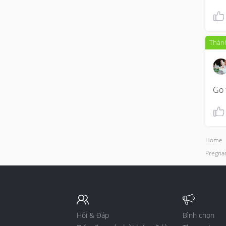
Thành
Go 
Home
Pregnan
Hỏi & Đáp
Bình chọn