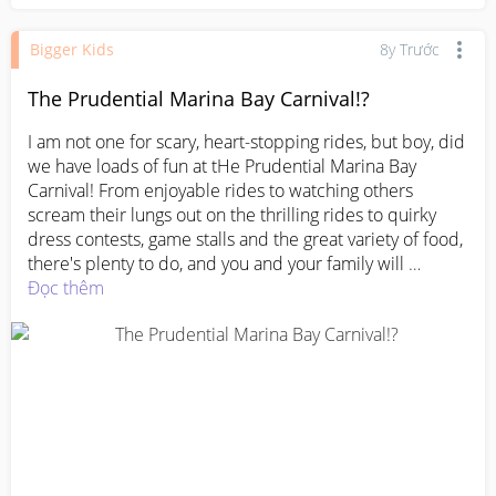
Bigger Kids
8y Trước
The Prudential Marina Bay Carnival!?
I am not one for scary, heart-stopping rides, but boy, did 
we have loads of fun at tHe Prudential Marina Bay 
Carnival! From enjoyable rides to watching others 
scream their lungs out on the thrilling rides to quirky 
dress contests, game stalls and the great variety of food, 
there's plenty to do, and you and your family will 
definitely have the time-of-your-life there! The 
Đọc thêm
Prudential Marina Bay Carnival runs is happening now 
till 24th March. 
#PrudentialCarnival
#PMBC2018