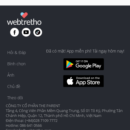
Đã có mặt! App miễn phí! Tải ngay hôm nay!
Hỏi & Đáp
Bình chọn
Ảnh
Chủ đề
Theo dõi
CÔNG TY CỔ PHẦN THE PARENT
Tầng 4, Công Viên Phần Mềm Quang Trung, Số 01 Tô Ký, Phường Tân
Chánh Hiệp, Quận 12, Thành phố Hồ Chí Minh, Việt Nam
Điện thoại: (+84)028 7109 7772
Hotline: 086 641 0566