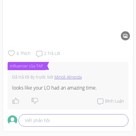
6
Thích
2
Trả Lời
Influencer của TAP
Đã trả lời
8y trước
bởi
Minoli Almeida
looks like your LO had an amazing time.
Bình Luận
Viết phản hồi