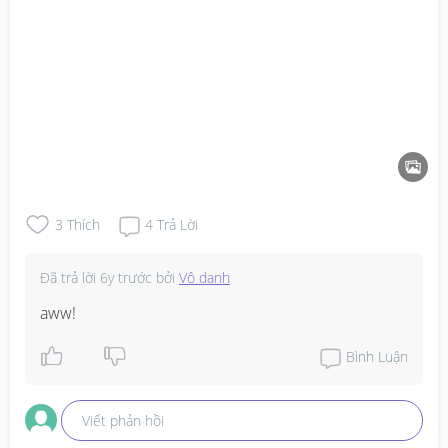
3
Thích
4
Trả Lời
Đã trả lời
6y trước
bởi
Vô danh
aww!
Bình Luận
Viết phản hồi