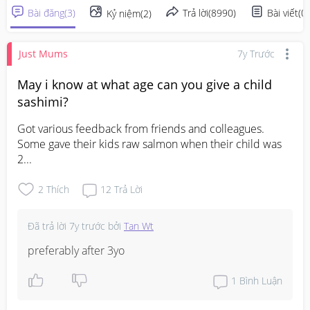
Bài đăng
(
3
)
Trả lời
(
8990
)
Bài viết
(
0
)
Kỷ niệm
(
2
)
Just Mums
7y Trước
May i know at what age can you give a child
sashimi?
Got various feedback from friends and colleagues. 
Some gave their kids raw salmon when their child was 
2...
2
Thích
12
Trả Lời
Đã trả lời
7y trước
bởi
Tan Wt
preferably after 3yo
1
Bình Luận