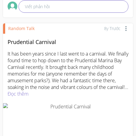
Viết phản hồi
Random Talk
8y Trước
Prudential Carnival
It has been years since I last went to a carnival. We finally 
found time to hop down to the Prudential Marina Bay 
Carnival recently. It brought back many childhood 
memories for me (anyone remember the days of 
amusement parks?). We had a fantastic time there, 
soaking in the noise and vibrant colours of the carnival! 
The Prudential Marina Bay Carnival runs is happening 
Đọc thêm
now till 24 March(: 
#PrudentialCarnival
#PruCarnival
#PMBC2018