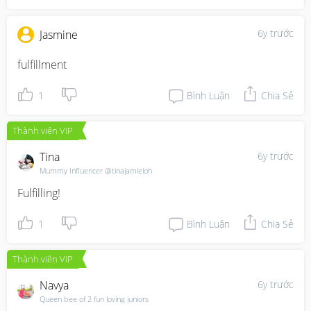
6y trước
Jasmine
fulfillment
1
Bình Luận
Chia Sẻ
Thành viên VIP
Tina
6y trước
Mummy Influencer @tinajamieloh
Fulfilling!
1
Bình Luận
Chia Sẻ
Thành viên VIP
Navya
6y trước
Queen bee of 2 fun loving juniors