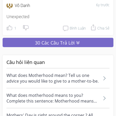
6y trước
Vô Danh
Unexpected
1
Bình Luận
Chia Sẻ
30 Các Câu Trả Lời
Câu hỏi liên quan
What does Motherhood mean? Tell us one
advice you would like to give to a mother-to-be.
What does motherhood means to you?
Complete this sentence: Motherhood means
_____
Mothers' Day is right around the corner ? All