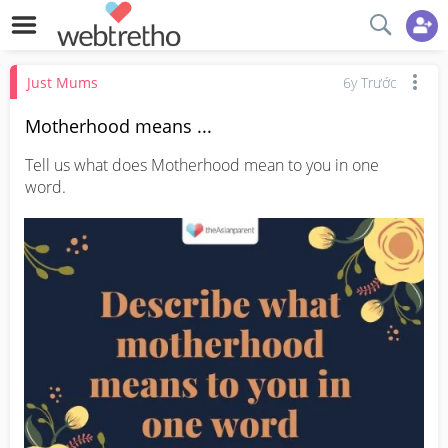
Just Mums
6y Trước
Motherhood means ...
Tell us what does Motherhood mean to you in one 
word.