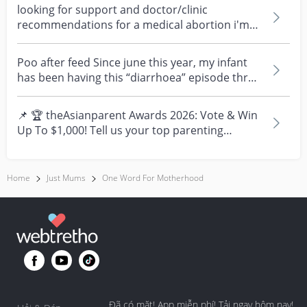
looking for support and doctor/clinic
recommendations for a medical abortion i'm
feeling really over...
Poo after feed Since june this year, my infant
has been having this “diarrhoea” episode three
times....
📌 🏆 theAsianparent Awards 2026: Vote & Win
Up To $1,000! Tell us your top parenting
brands and win y...
Home
Just Mums
One Word For Motherhood
Đã có mặt! App miễn phí! Tải ngay hôm nay!