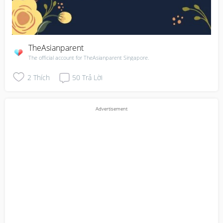
TheAsianparent
The official account for TheAsianparent Singapore.
2
Thích
50
Trả Lời