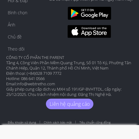
Hỏi & Đáp
Bình chọn
Ảnh
Chủ đề
Theo dõi
CÔNG TY CỔ PHẦN THE PARENT
Tầng 4, Công Viên Phần Mềm Quang Trung, Số 01 Tô Ký, Phường Tân
Chánh Hiệp, Quận 12, Thành phố Hồ Chí Minh, Việt Nam
Điện thoại: (+84)028 7109 7772
Hotline: 086 641 0566
Email:
info@webtretho.com
Giấy phép cung cấp dịch vụ MXH số 191/GP-BVHTTDL, cấp ngày:
25/12/2025. Chịu trách nhiệm nội dung: Đặng Thị Nghệ Hà.
Liên hệ quảng cáo
Điều khoản sử dụng
Chính sách bảo mật
Tiêu chuẩn cộng đồng
Copyright by Webtretho 2006.