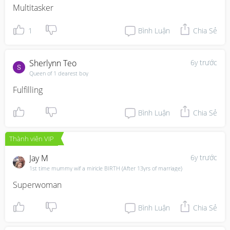
Multitasker
1
Bình Luận
Chia Sẻ
Sherlynn Teo
6y trước
Queen of 1 dearest boy
Fulfilling
Bình Luận
Chia Sẻ
Thành viên VIP
Jay M
6y trước
1st time mummy wif a miricle BIRTH (After 13yrs of marriage)
Superwoman
Bình Luận
Chia Sẻ