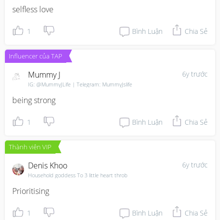
selfless love
1
Bình Luận
Chia Sẻ
Influencer của TAP
Mummy J
6y trước
IG: @MummyJLife | Telegram: MummyJslife
being strong
1
Bình Luận
Chia Sẻ
Thành viên VIP
Denis Khoo
6y trước
Household goddess To 3 little heart throb
Prioritising
1
Bình Luận
Chia Sẻ