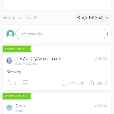
50 Các câu trả lời
Được Đề Xuất
Viết phản hồi
Thành viên VIP
Jalet Ava | @avamamaa ✨
6y trước
Mummy of Sandro
Blessing
2
Bình Luận
Chia Sẻ
Thành viên VIP
Dawn
6y trước
Mumsy