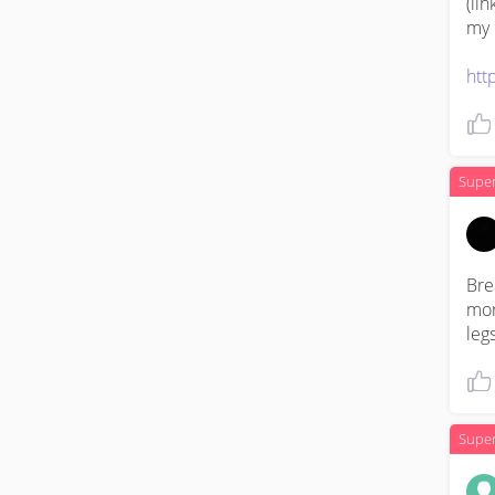
(li
my 
htt
Supe
Bre
mor
legs
Supe