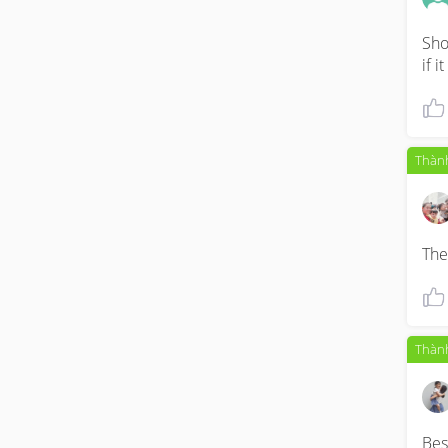
Sho
if 
Thành
The
Thành
Bes