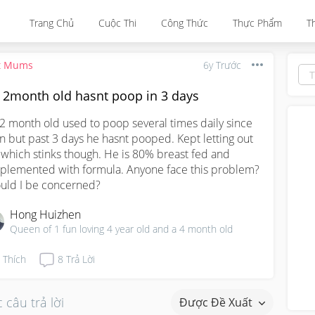
Trang Chủ
Cuộc Thi
Công Thức
Thực Phẩm
T
t Mums
6y Trước
 2month old hasnt poop in 3 days
2 month old used to poop several times daily since 
n but past 3 days he hasnt pooped. Kept letting out 
 which stinks though. He is 80% breast fed and 
plemented with formula. Anyone face this problem? 
uld I be concerned?
Hong Huizhen
Queen of 1 fun loving 4 year old and a 4 month old
Thích
8
Trả Lời
 câu trả lời
Được Đề Xuất