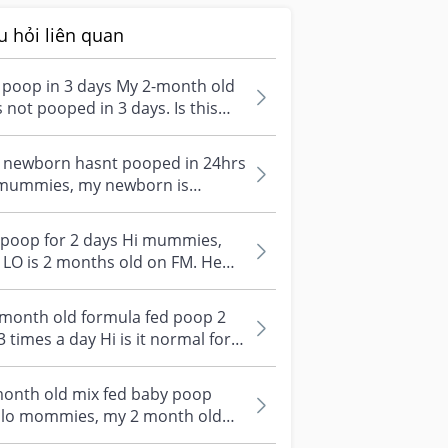
u hỏi liên quan
 poop in 3 days My 2-month old
 not pooped in 3 days. Is this
mal? He used to poop daily
...
 newborn hasnt pooped in 24hrs
 mummies, my newborn is
rently 1 week old, he hasnt poop
 m...
 poop for 2 days Hi mummies,
LO is 2 months old on FM. He
nt poop for 2 days. I'm so
ried...
 month old formula fed poop 2
3 times a day Hi is it normal for a
month old formula fed poop...
month old mix fed baby poop
llo mommies, my 2 month old
by poop every 2 days now since