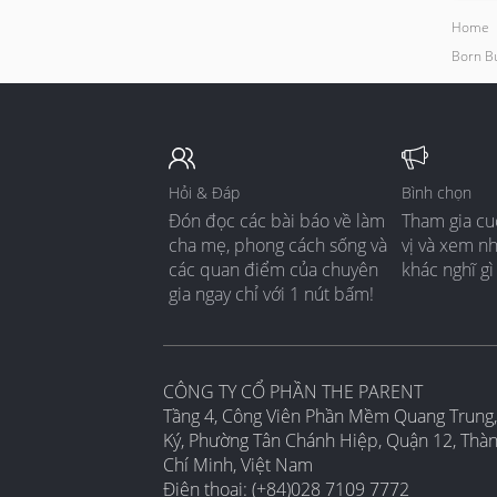
Home
Born Bu
Hỏi & Đáp
Bình chọn
Đón đọc các bài báo về làm
Tham gia cu
cha mẹ, phong cách sống và
vị và xem n
các quan điểm của chuyên
khác nghĩ gì
gia ngay chỉ với 1 nút bấm!
CÔNG TY CỔ PHẦN THE PARENT
Tầng 4, Công Viên Phần Mềm Quang Trung,
Ký, Phường Tân Chánh Hiệp, Quận 12, Thà
Chí Minh, Việt Nam
Điện thoại: (+84)028 7109 7772