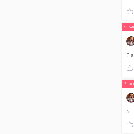
Supe
Cou
Supe
Ask