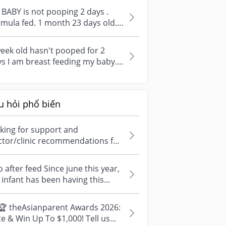
turn...
BABY is not pooping 2 days .
mula fed. 1 month 23 days old.
 last poop was Monday night
..
eek old hasn't pooped for 2
s I am breast feeding my baby..
 formula twice a day(nights). I...
u hỏi phổ biến
king for support and
ctor/clinic recommendations for
edical abortion i'm feeling really
r...
 after feed Since june this year,
infant has been having this
arrhoea” episode three times....
🏆 theAsianparent Awards 2026:
e & Win Up To $1,000! Tell us