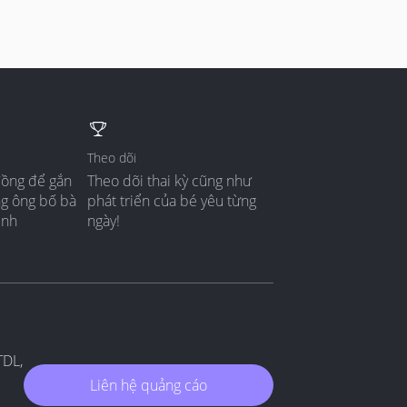
Theo dõi
đồng để gắn
Theo dõi thai kỳ cũng như
ng ông bố bà
phát triển của bé yêu từng
ình
ngày!
TDL,
Liên hệ quảng cáo