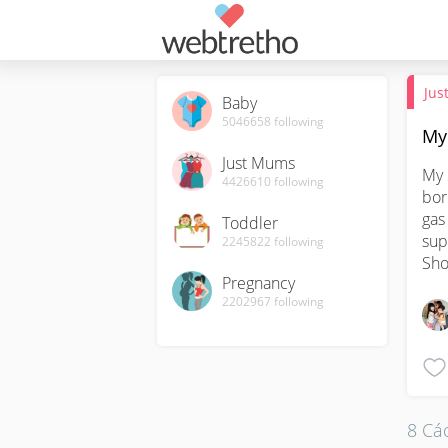
Jus
Baby
5046658
following
My
Just Mums
My 
4426610
following
bor
gas
Toddler
sup
2245822
following
Sho
Pregnancy
2202967
following
8 Các