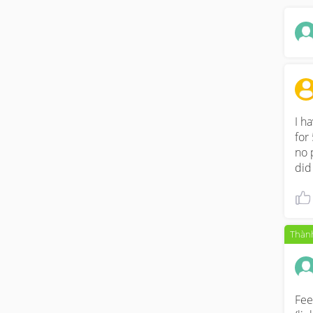
I h
for
no 
did
Thành
Fee