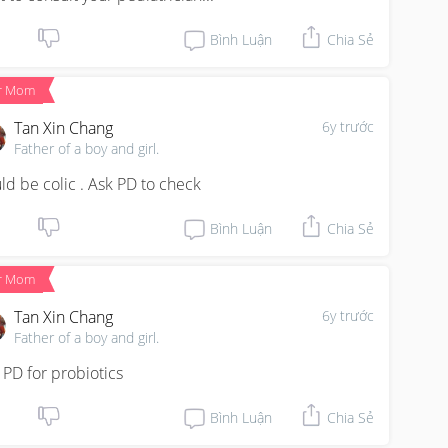
Bình Luận
Chia Sẻ
r Mom
Tan Xin Chang
6y trước
Father of a boy and girl.
ld be colic . Ask PD to check
Bình Luận
Chia Sẻ
r Mom
Tan Xin Chang
6y trước
Father of a boy and girl.
 PD for probiotics
Bình Luận
Chia Sẻ