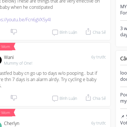
nk below) These are things that are very effective on 
he 
MY 
baby when he constipated

For
His
ps://youtu.be/Fcn6gVX5y4I
20t.
3 w
Bình Luận
Chia Sẻ
day
and
r Mom
Wani
6y trước
Câ
Mummy of One!
loo
astfed baby cn go up to days w/o pooping.. but if 
do
e thn 7 days is an alarm alrdy. Try cycling e baby 
a m
.
ove
Poo
Bình Luận
Chia Sẻ
my 
“di
r Mom
📌 
Vot
Cherlyn
6y trước