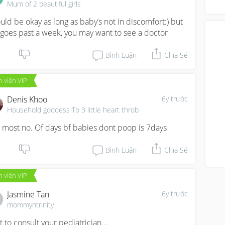
you
Mum of 2 beautiful girls
y...
uld be okay as long as baby’s not in discomfort:) but 
it goes past a week, you may want to see a doctor
Bình Luận
Chia Sẻ
 viên VIP
Denis Khoo
6y trước
Household goddess To 3 little heart throb
 most no. Of days bf babies dont poop is 7days
Bình Luận
Chia Sẻ
 viên VIP
Jasmine Tan
6y trước
mommyntrinity
t to consult your pediatrician...