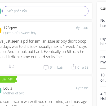
Câ
Viết phản hồi
No
has
123qwe
6y trước
nor
Queen of 1 sweet boy
and
my
ave just seen a pd for similar issue as boy didnt poop 
hi
 5 days, was told it is ok, usually max is 1 week 7 days 
cur
poo. And to look out hard. Eventually on 6th day he 
for
 and it didnt came out hard so its fine.
no
my 
has
Bình Luận
Chia Sẻ
wor
10
 viên VIP
or 
10 
Louiz
6y trước
2 
Mother of two
He
d some warm water (if you don't mind) and massage 
ba