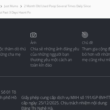
Just Mums
2 Month Old Used Poop Several Times Daily Since
t Past 3 Days Hasnt Po
Ảnh
Chủ đề
ộc thăm dò thú
Chia sẻ những ảnh đáng yêu
Tham gia cộng 
hững cha mẹ
của những nggười bạn
bó hơn với nhữ
thương yêu một cách an
mẹ cũng như m
toàn kín đáo
 Số 01 Tô
nh phố Hồ
Giấy phép cung cấp dịch vụ MXH số 191/GP-BVHT
cấp ngày: 25/12/2025. Chịu trách nhiệm nội dung:
Đặng Thị Nghệ Hà.