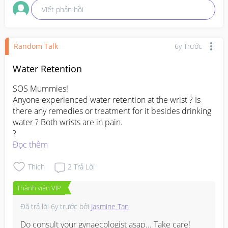
Viết phản hồi
Random Talk
6y Trước
Water Retention
SOS Mummies!

Anyone experienced water retention at the wrist ? Is 
there any remedies or treatment for it besides drinking 
water ? Both wrists are in pain.

?
Đọc thêm
Thích
2
Trả Lời
Thành viên VIP
Đã trả lời
6y trước
bởi
Jasmine Tan
Do consult your gynaecologist asap... Take care!