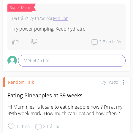
Super Mom
Đã trả lời
7y trước
bởi
Mrs Loh
Try power pumping. Keep hydratrd
2
Bình Luận
Viết phản hồi
Random Talk
7y Trước
Eating Pineapples at 39 weeks
Hi Mummies, is it safe to eat pineapple now ? I’m at my 
39th week mark. How much can I eat and how often ?
1
Thích
2
Trả Lời