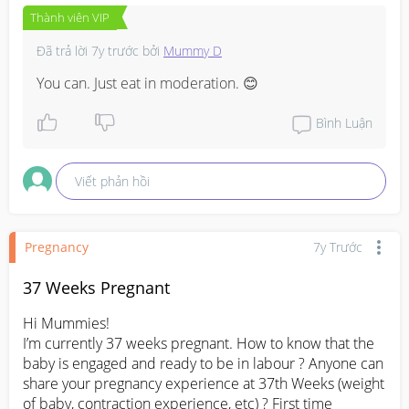
Thành viên VIP
Đã trả lời
7y trước
bởi
Mummy D
You can. Just eat in moderation. 😊
Bình Luận
Viết phản hồi
Pregnancy
7y Trước
37 Weeks Pregnant
Hi Mummies!

I’m currently 37 weeks pregnant. How to know that the 
baby is engaged and ready to be in labour ? Anyone can 
share your pregnancy experience at 37th Weeks (weight 
of baby, contraction experience, etc) ? First time 