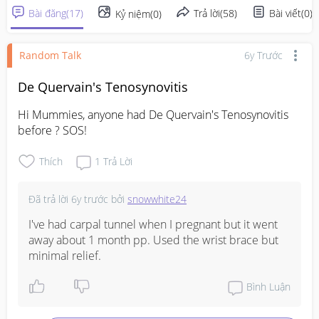
Bài đăng
(
17
)
Trả lời
(
58
)
Bài viết
(
0
)
Kỷ niệm
(
0
)
Random Talk
6y Trước
De Quervain's Tenosynovitis
Hi Mummies, anyone had De Quervain's Tenosynovitis 
before ? SOS!
Thích
1
Trả Lời
Đã trả lời
6y trước
bởi
snowwhite24
I've had carpal tunnel when I pregnant but it went 
away about 1 month pp. Used the wrist brace but 
minimal relief.
Bình Luận