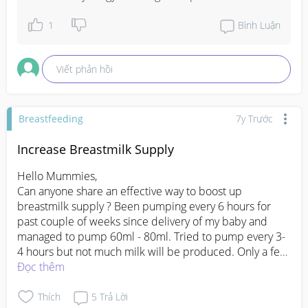
1
Bình Luận
Viết phản hồi
Breastfeeding
7y Trước
Increase Breastmilk Supply
Hello Mummies,

Can anyone share an effective way to boost up 
breastmilk supply ? Been pumping every 6 hours for 
past couple of weeks since delivery of my baby and 
managed to pump 60ml - 80ml. Tried to pump every 3-
4 hours but not much milk will be produced. Only a few 
drops. Feeling rather affected over this as I really want 
Đọc thêm
to BF my baby fully. Currently alternating FM and BF.
Thích
5
Trả Lời