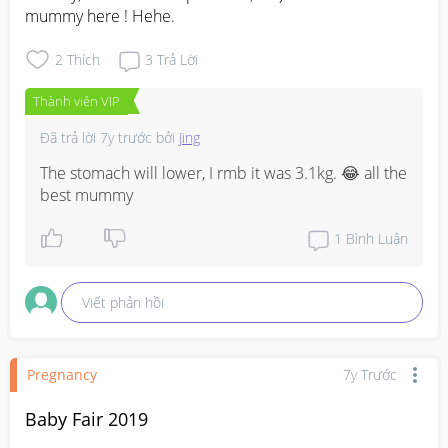
mummy here ! Hehe.
2
Thích
3
Trả Lời
Thành viên VIP
Đã trả lời
7y trước
bởi
Jing
The stomach will lower, I rmb it was 3.1kg. 😂 all the 
best mummy
1
Bình Luận
Viết phản hồi
Pregnancy
7y Trước
Baby Fair 2019