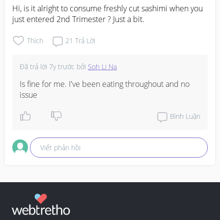
Hi, is it alright to consume freshly cut sashimi when you 
just entered 2nd Trimester ? Just a bit.
Thích
21
Trả Lời
Đã trả lời
7y trước
bởi
Soh Li Na
Is fine for me. I've been eating throughout and no 
issue
Bình Luận
Viết phản hồi