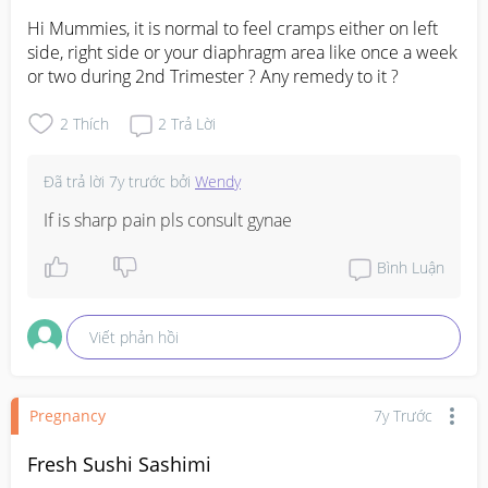
Hi Mummies, it is normal to feel cramps either on left 
side, right side or your diaphragm area like once a week 
or two during 2nd Trimester ? Any remedy to it ?
2
Thích
2
Trả Lời
Đã trả lời
7y trước
bởi
Wendy
If is sharp pain pls consult gynae
Bình Luận
Viết phản hồi
Pregnancy
7y Trước
Fresh Sushi Sashimi