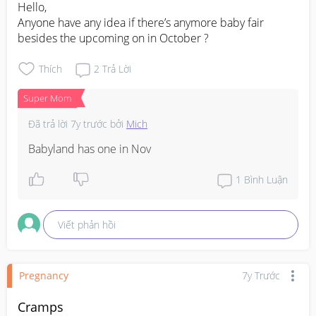
Hello,

Anyone have any idea if there’s anymore baby fair 
besides the upcoming on in October ?
Thích
2
Trả Lời
Super Mom
Đã trả lời
7y trước
bởi
Mich
Babyland has one in Nov
1
Bình Luận
Viết phản hồi
Pregnancy
7y Trước
Cramps