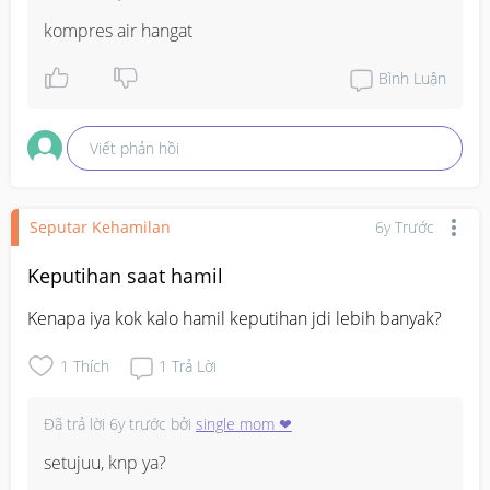
kompres air hangat
Bình Luận
Viết phản hồi
Seputar Kehamilan
6y Trước
Keputihan saat hamil
Kenapa iya kok kalo hamil keputihan jdi lebih banyak?
1
Thích
1
Trả Lời
Đã trả lời
6y trước
bởi
single mom ❤
setujuu, knp ya?