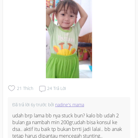
21
Thích
24
Trả Lời
Đã trả lời
6y trước
bởi
nadine's mama
udah brp lama bb nya stuck bun? kalo bb udah 2 
bulan ga nambah min 200gr,udah bisa konsul ke 
dsa.. aktif itu baik tp bukan brrti jadi lalai.. bb anak 
tetap harus dipantau mencegah stunting..