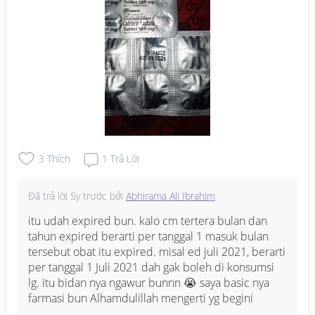
3
Thích
1
Trả Lời
Đã trả lời
5y trước
bởi
Abhirama Ali Ibrahim
itu udah expired bun. kalo cm tertera bulan dan 
tahun expired berarti per tanggal 1 masuk bulan 
tersebut obat itu expired. misal ed juli 2021, berarti 
per tanggal 1 Juli 2021 dah gak boleh di konsumsi 
lg. itu bidan nya ngawur bunnn 😭 saya basic nya 
farmasi bun Alhamdulillah mengerti yg begini