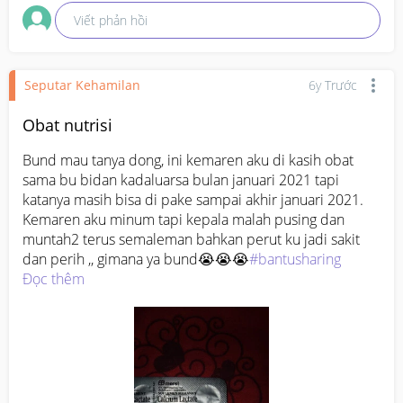
Viết phản hồi
Seputar Kehamilan
6y Trước
Obat nutrisi
Bund mau tanya dong, ini kemaren aku di kasih obat 
sama bu bidan kadaluarsa bulan januari 2021 tapi 
katanya masih bisa di pake sampai akhir januari 2021.  
Kemaren aku minum tapi kepala malah pusing dan 
muntah2 terus semaleman bahkan perut ku jadi sakit 
dan perih ,, gimana ya bund😭😭😭
#bantusharing
Đọc thêm