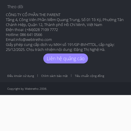
Theo dõi
CÔNG TY CỔ PHẦN THE PARENT
Tầng 4, Công Viên Phần Mềm Quang Trung, Số 01 Tô Ký, Phường Tân
Chánh Hiệp, Quận 12, Thành phố Hồ Chí Minh, Việt Nam
Điện thoại: (+84)028 7109 7772
Hotline: 086 641 0566
Email:
info@webtretho.com
Giấy phép cung cấp dịch vụ MXH số 191/GP-BVHTTDL, cấp ngày:
25/12/2025. Chịu trách nhiệm nội dung: Đặng Thị Nghệ Hà.
Liên hệ quảng cáo
Điều khoản sử dụng
Chính sách bảo mật
Tiêu chuẩn cộng đồng
Copyright by Webtretho 2006.