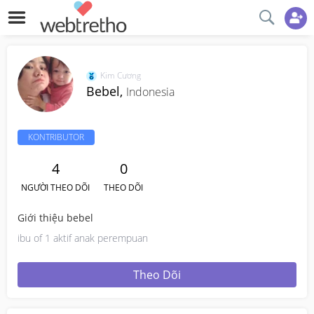
Kim Cương
Bebel,
Indonesia
KONTRIBUTOR
4
0
NGƯỜI THEO DÕI
THEO DÕI
Giới thiệu bebel
ibu of 1 aktif anak perempuan
Theo Dõi