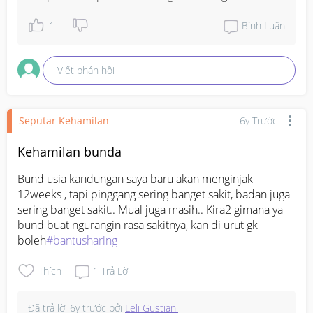
1
Bình Luận
Viết phản hồi
Seputar Kehamilan
6y Trước
Kehamilan bunda
Bund usia kandungan saya baru akan menginjak 
12weeks , tapi pinggang sering banget sakit, badan juga 
sering banget sakit.. Mual juga masih.. Kira2 gimana ya 
bund buat ngurangin rasa sakitnya, kan di urut gk 
boleh
#bantusharing
Thích
1
Trả Lời
Đã trả lời
6y trước
bởi
Leli Gustiani