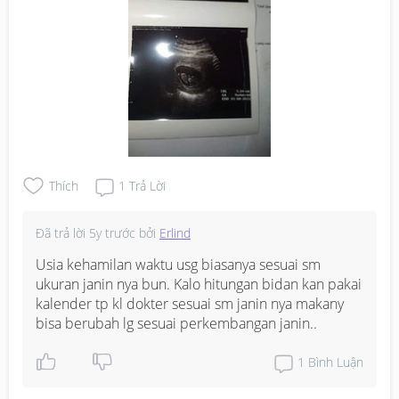
Thích
1
Trả Lời
Đã trả lời
5y trước
bởi
Erlind
Usia kehamilan waktu usg biasanya sesuai sm 
ukuran janin nya bun. Kalo hitungan bidan kan pakai 
kalender tp kl dokter sesuai sm janin nya makany 
bisa berubah lg sesuai perkembangan janin..
1
Bình Luận