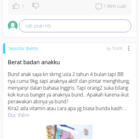
1
1
Bình Luận
Viết phản hồi
Seputar Balita
6y Trước
Berat badan anakku
Bund anak saya kn skrng usia 2 tahun 4 bulan tapi BB 
nya cuma 9kg, tapi anaknya aktif dan pintar menghitung, 
menyanyi dalan bahasa inggris. Tapi orang2 suka bilang 
kok kurus banget ya anaknya bund.. Apakah karena ikut 
perawakan abinya ya bund?

Kira2 ada vitamin atau cara apa yg biasa bunda kasih 
untuk tambah berat badan anak? 
Đọc thêm
#seriusnanya
#bantusharing