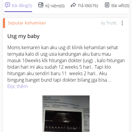
Bài đăng
(
5
)
Trả lời
(
676
)
Bài viết
(
0
)
Kỷ niệm
(
0
)
Seputar Kehamilan
6y Trước
Usg my baby
Moms kemaren kan aku usg di klinik kehamilan sehat 
ternyata kalo di usg usia kandungan aku baru mau 
masuk 10weeks klk hitungan dokter (usg)  , kalo hitungan 
bidan hari ini aku sudah 12 weeks 5 hari.. Tapi klo 
hitungan aku sendiri baru 11  weeks 2 hari.. Aku 
bingung banget bund tapi dokter bilang jga bisa 
berubah lagi klo udh memasuki 11 weeks. Suruh kontrol 
Đọc thêm
lagi akhir january...

Pdhl tadinya akhir bulan udh mau persiapan ngupatin , 
tapi ternyata masih 2 bulan😢.. Seneng udh bisa denger 
ddj baby ku jga💜 tapi masih kaget aja setelah sekian 
hari yg kupikir udh mau masuk tm2 , ternyata masih jauh 
bund.. 
#sharing