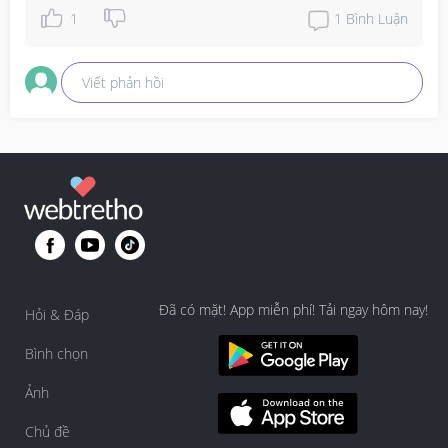
1
1
Bình Luận
Viết phản hồi
Đã có mặt! App miễn phí! Tải ngay hôm nay!
Hỏi & Đáp
Bình chọn
Ảnh
Chủ đề