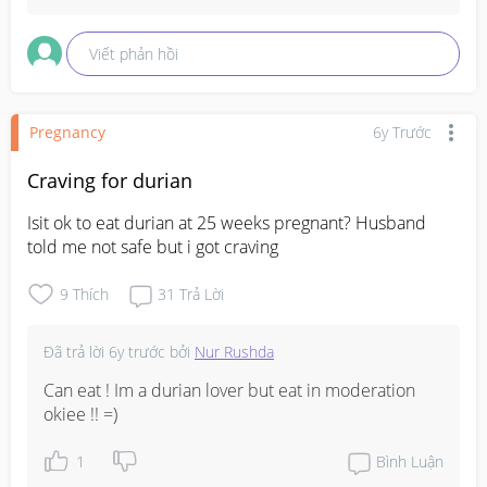
Viết phản hồi
Pregnancy
6y Trước
Craving for durian
Isit ok to eat durian at 25 weeks pregnant? Husband 
told me not safe but i got craving
9
Thích
31
Trả Lời
Đã trả lời
6y trước
bởi
Nur Rushda
Can eat ! Im a durian lover but eat in moderation 
okiee !! =)
1
Bình Luận