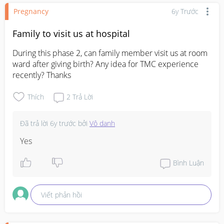
Pregnancy
6y Trước
Family to visit us at hospital
During this phase 2, can family member visit us at room 
ward after giving birth? Any idea for TMC experience 
recently? Thanks
Thích
2
Trả Lời
Đã trả lời
6y trước
bởi
Vô danh
Yes
Bình Luận
Viết phản hồi