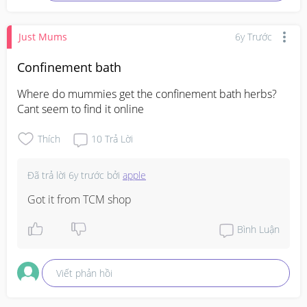
Just Mums
6y Trước
Confinement bath
Where do mummies get the confinement bath herbs? 
Cant seem to find it online
Thích
10
Trả Lời
Đã trả lời
6y trước
bởi
apple
Got it from TCM shop
Bình Luận
Viết phản hồi