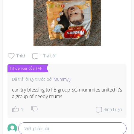
Thích
1
Trả Lời
Influencer của TAP
Đã trả lời
6y trước
bởi
Mummy J
can try blessing to FB group SG mummies united it's 
a group of needy mums
1
Bình Luận
Viết phản hồi