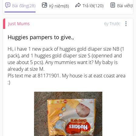
Bài đăng
(
28
)
Trả lời
(
120
)
Bài viết
(
0
)
Kỷ niệm
(
8
)
Just Mums
6y Trước
Huggies pampers to give.,
Hi, i have 1 new pack of huggies gold diaper size NB (1 
pack), and 1 huggies gold diaper size S (openned and 
use about 5 pcs). Any mummies want it? My baby is 
already at size M.

Pls text me at 81171901. My house is at east coast area 
:)