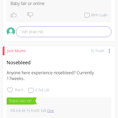
Baby fair or online
Bình Luận
Viết phản hồi
Just Mums
7y Trước
Nosebleed
Anyone here experience nosebleed? Currently 
17weeks..
Thích
4
Trả Lời
Thành viên VIP
Đã trả lời
7y trước
bởi
Dee