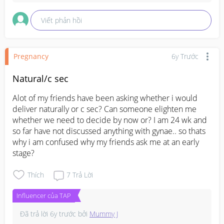
Viết phản hồi
Pregnancy
6y Trước
Natural/c sec
Alot of my friends have been asking whether i would 
deliver naturally or c sec? Can someone elighten me 
whether we need to decide by now or? I am 24 wk and 
so far have not discussed anything with gynae.. so thats 
why i am confused why my friends ask me at an early 
stage?
Thích
7
Trả Lời
Influencer của TAP
Đã trả lời
6y trước
bởi
Mummy J