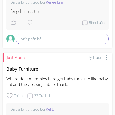
Đã trả lời
5y trước
bởi
Renee Lim
fengshui master
Bình Luận
Viết phản hồi
Just Mums
7y Trước
Baby Furniture
Where do u mummies here get baby furniture like baby 
cot and the dressing table? Thanks
Thích
23
Trả Lời
Đã trả lời
7y trước
bởi
Kel Lim