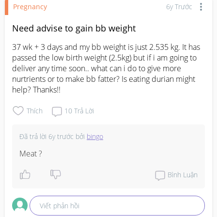
Pregnancy
6y Trước
Need advise to gain bb weight
37 wk + 3 days and my bb weight is just 2.535 kg. It has 
passed the low birth weight (2.5kg) but if i am going to 
deliver any time soon.. what can i do to give more 
nurtrients or to make bb fatter? Is eating durian might 
help? Thanks!!
Thích
10
Trả Lời
Đã trả lời
6y trước
bởi
bingo
Meat ?
Bình Luận
Viết phản hồi