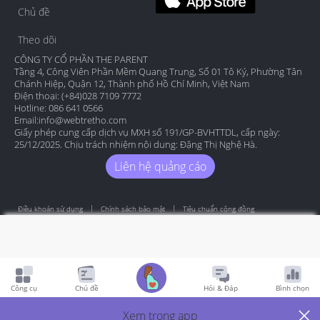
Chủ đề
Theo dõi
CÔNG TY CỔ PHẦN THE PARENT
Tầng 4, Công Viên Phần Mềm Quang Trung, Số 01 Tô Ký, Phường Tân
Chánh Hiệp, Quận 12, Thành phố Hồ Chí Minh, Việt Nam
Điện thoại: (+84)028 7109 7772
Hotline: 086 641 0566
Email:
info@webtretho.com
Giấy phép cung cấp dịch vụ MXH số 191/GP-BVHTTDL, cấp ngày:
25/12/2025. Chịu trách nhiệm nội dung: Đặng Thị Nghệ Hà.
Liên hệ quảng cáo
Điều khoản sử dụng
Chính sách bảo mật
Tiêu chuẩn cộng đồng
Copyright by Webtretho 2006.
Công cụ
Chủ đề
Hỏi & Đáp
Bình chọn
Xem trong app