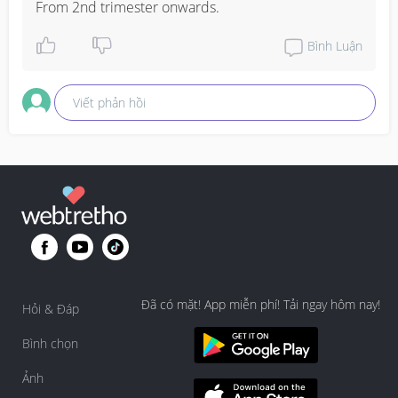
From 2nd trimester onwards.
Bình Luận
Viết phản hồi
Đã có mặt! App miễn phí! Tải ngay hôm nay!
Hỏi & Đáp
Bình chọn
Ảnh