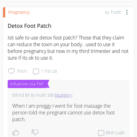
Pregnancy
6y Trước
Detox Foot Patch
Isit safe to use detox foot patch? Those that they claim 
can reduce the toxin on your body.. used to use it 
before pregnancy but now in my third trimester and not 
sure if its ok to use it.
Thích
1
Trả Lời
Influencer của TAP
Đã trả lời
6y trước
bởi
Mummy J
When I am preggy I went for foot massage the 
person told me pregnant cannot use detox foot 
patch.
Bình Luận