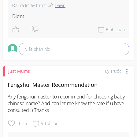
Đã trả lời
6y trước
bởi
Dawn
Didnt
Bình Luận
Viết phản hồi
Just Mums
6y Trước
Fengshui Master Recommendation
Any fengshui master to recommend for choosing baby 
chinese name? And can let me know the rate if u have 
consulted :) Thanks
Thích
5
Trả Lời