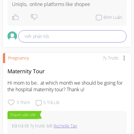
Uniqlo,  online platforms like shopee
Bình Luận
Viết phản hồi
Pregnancy
7y Trước
Maternity Tour
Hi mom to be.. at which month we should be going for 
the hospital maternity tour? Thank u!
3
Thích
5
Trả Lời
Thành viên VIP
Đã trả lời
7y trước
bởi
Rochelle Tan