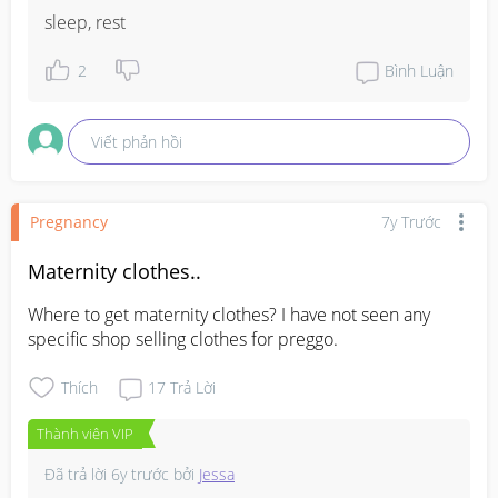
sleep, rest
2
Bình Luận
Viết phản hồi
Pregnancy
7y Trước
Maternity clothes..
Where to get maternity clothes? I have not seen any 
specific shop selling clothes for preggo.
Thích
17
Trả Lời
Thành viên VIP
Đã trả lời
6y trước
bởi
Jessa