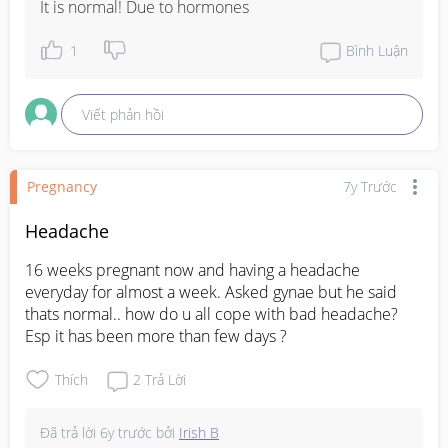
It is normal! Due to hormones
1
Bình Luận
Viết phản hồi
Pregnancy
7y Trước
Headache
16 weeks pregnant now and having a headache 
everyday for almost a week. Asked gynae but he said 
thats normal.. how do u all cope with bad headache? 
Esp it has been more than few days ?
Thích
2
Trả Lời
Đã trả lời
6y trước
bởi
Irish B