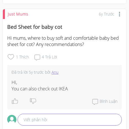
Just Mums
6y Trước
Bed Sheet for baby cot
Hi mums, where to buy soft and comfortable baby bed 
sheet for cot? Any recommendations?
1
Thích
4
Trả Lời
Đã trả lời
5y trước
bởi
Anu
Hi,

You can also check out IKEA
Bình Luận
Viết phản hồi