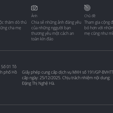
Ảnh
Chủ đề
ộc thăm dò thú
Chia sẻ những ảnh đáng yêu
Tham gia cộng 
hững cha mẹ
của những nggười bạn
bó hơn với nhữ
thương yêu một cách an
mẹ cũng như m
toàn kín đáo
 Số 01 Tô
nh phố Hồ
Giấy phép cung cấp dịch vụ MXH số 191/GP-BVHT
cấp ngày: 25/12/2025. Chịu trách nhiệm nội dung:
Đặng Thị Nghệ Hà.