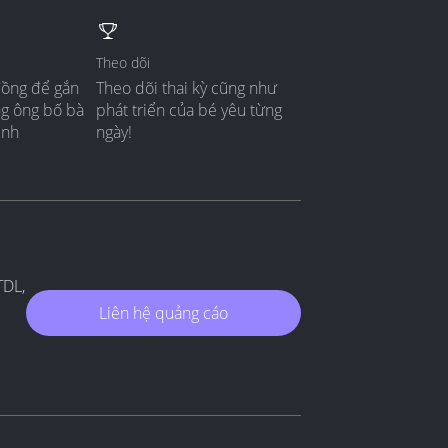
Theo dõi
đồng để gắn
Theo dõi thai kỳ cũng như
ng ông bố bà
phát triển của bé yêu từng
ình
ngày!
TDL,
Liên hệ quảng cáo