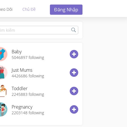
Đăng Nhập
heo Dõi
Chủ Đề
Baby
5046897
following
Just Mums
4426686
following
Toddler
2245883
following
Pregnancy
2203148
following