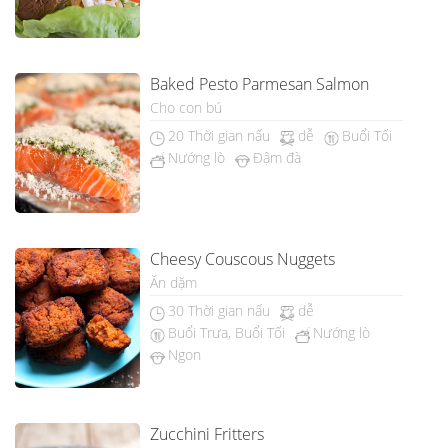
Baked Pesto Parmesan Salmon
Cho con bú
20 Thời gian nấu
dễ
Buổi Tối
Nướng lò
Đậm đà
Cheesy Couscous Nuggets
Ăn dặm
30 Thời gian nấu
dễ
Buổi Trưa, Buổi Tối
Nướng lò
Ngon
Zucchini Fritters