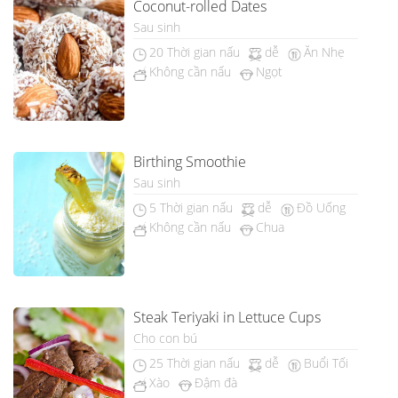
Coconut-rolled Dates
Sau sinh
20 Thời gian nấu
dễ
Ăn Nhẹ
Không cần nấu
Ngọt
Birthing Smoothie
Sau sinh
5 Thời gian nấu
dễ
Đồ Uống
Không cần nấu
Chua
Steak Teriyaki in Lettuce Cups
Cho con bú
25 Thời gian nấu
dễ
Buổi Tối
Xào
Đậm đà