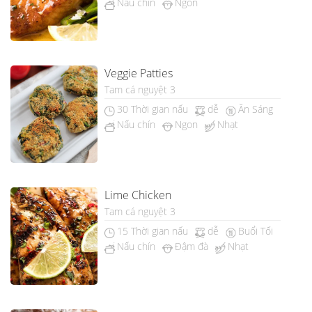
Nấu chín
Ngon
Veggie Patties
Tam cá nguyệt 3
30 Thời gian nấu
dễ
Ăn Sáng
Nấu chín
Ngon
Nhạt
Lime Chicken
Tam cá nguyệt 3
15 Thời gian nấu
dễ
Buổi Tối
Nấu chín
Đậm đà
Nhạt