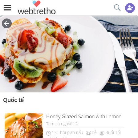
Quốc tế
Honey Glazed Salmon with Lemon
Tam cá nguyệt 2
13 Thời gian nấu
dễ
Buổi Tối