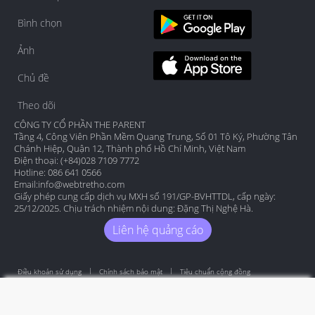
Bình chọn
Ảnh
Chủ đề
Theo dõi
CÔNG TY CỔ PHẦN THE PARENT
Tầng 4, Công Viên Phần Mềm Quang Trung, Số 01 Tô Ký, Phường Tân
Chánh Hiệp, Quận 12, Thành phố Hồ Chí Minh, Việt Nam
Điện thoại: (+84)028 7109 7772
Hotline: 086 641 0566
Email:
info@webtretho.com
Giấy phép cung cấp dịch vụ MXH số 191/GP-BVHTTDL, cấp ngày:
25/12/2025. Chịu trách nhiệm nội dung: Đặng Thị Nghệ Hà.
Liên hệ quảng cáo
Điều khoản sử dụng
Chính sách bảo mật
Tiêu chuẩn cộng đồng
Copyright by Webtretho 2006.