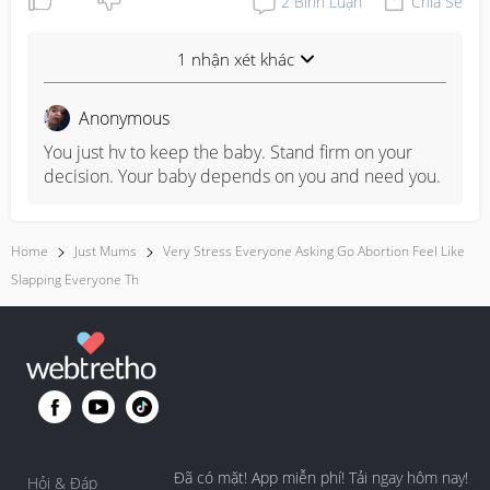
2
Bình Luận
Chia Sẻ
1 nhận xét khác
Anonymous
You just hv to keep the baby. Stand firm on your 
decision. Your baby depends on you and need you.
Home
Just Mums
Very Stress Everyone Asking Go Abortion Feel Like
Slapping Everyone Th
Đã có mặt! App miễn phí! Tải ngay hôm nay!
Hỏi & Đáp