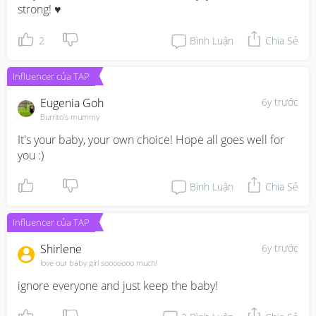
strong! ♥️
2
Bình Luận
Chia Sẻ
Influencer của TAP
Eugenia Goh
6y trước
Burrito's mummy
It's your baby, your own choice! Hope all goes well for 
you :)
Bình Luận
Chia Sẻ
Influencer của TAP
Shirlene
6y trước
love our baby girl sooooooo much!
ignore everyone and just keep the baby!