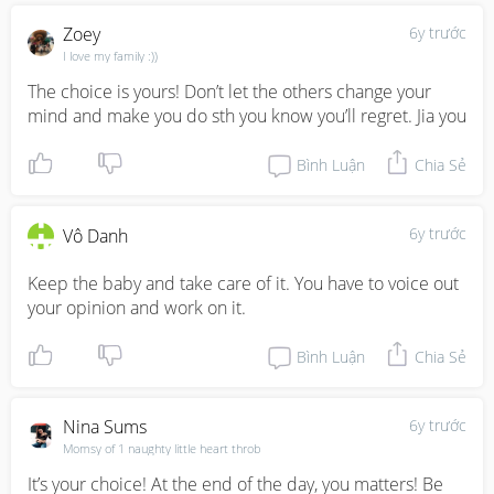
Zoey
6y trước
I love my family :))
The choice is yours! Don’t let the others change your 
mind and make you do sth you know you’ll regret. Jia you
Bình Luận
Chia Sẻ
6y trước
Vô Danh
Keep the baby and take care of it. You have to voice out 
your opinion and work on it.
Bình Luận
Chia Sẻ
Nina Sums
6y trước
Momsy of 1 naughty little heart throb
It’s your choice! At the end of the day, you matters! Be 