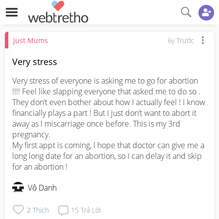
Just Mums
6y Trước
Very stress
Very stress of everyone is asking me to go for abortion 
!!!! Feel like slapping everyone that asked me to do so . 
They don’t even bother about how I actually feel ! I know 
financially plays a part ! But I just don’t want to abort it 
away as I miscarriage once before. This is my 3rd 
pregnancy. 

My first appt is coming, I hope that doctor can give me a 
long long date for an abortion, so I can delay it and skip 
for an abortion !
Vô Danh
2
Thích
15
Trả Lời