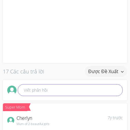
17 Các câu trả lời
Được Đề Xuất
Viết phản hồi
Super Mom
Cherlyn
7y trước
Mum of 2 beautiful girls