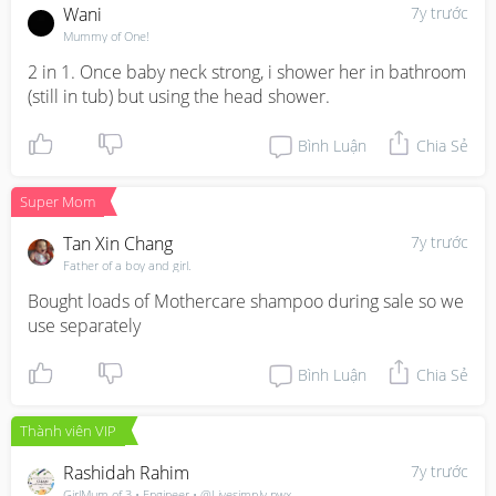
Wani
7y trước
Mummy of One!
2 in 1. Once baby neck strong, i shower her in bathroom 
(still in tub) but using the head shower.
Bình Luận
Chia Sẻ
Super Mom
Tan Xin Chang
7y trước
Father of a boy and girl.
Bought loads of Mothercare shampoo during sale so we 
use separately
Bình Luận
Chia Sẻ
Thành viên VIP
Rashidah Rahim
7y trước
GirlMum of 3 • Engineer • @Livesimply.nwx