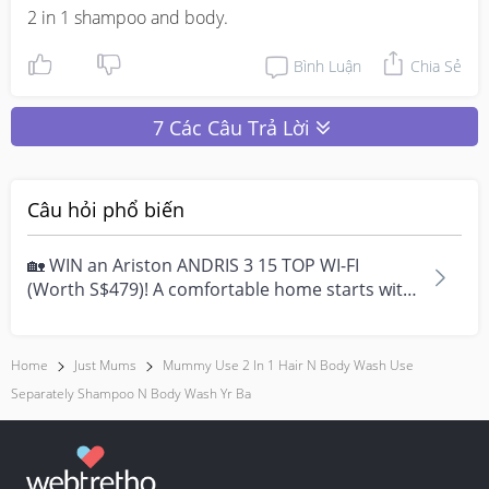
2 in 1 shampoo and body.
Bình Luận
Chia Sẻ
7 Các Câu Trả Lời
Câu hỏi phổ biến
🏡 WIN an Ariston ANDRIS 3 15 TOP WI-FI
(Worth S$479)! A comfortable home starts with
everyday moment...
Home
Just Mums
Mummy Use 2 In 1 Hair N Body Wash Use
Separately Shampoo N Body Wash Yr Ba