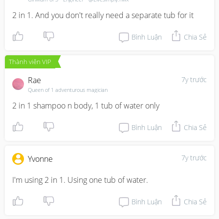
2 in 1. And you don't really need a separate tub for it
Bình Luận
Chia Sẻ
Thành viên VIP
Rae
7y trước
Queen of 1 adventurous magician
2 in 1 shampoo n body, 1 tub of water only
Bình Luận
Chia Sẻ
7y trước
Yvonne
I'm using 2 in 1. Using one tub of water.
Bình Luận
Chia Sẻ