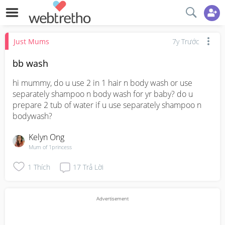
Just Mums
7y Trước
bb wash
hi mummy, do u use 2 in 1 hair n body wash or use 
separately shampoo n body wash for yr baby? do u 
prepare 2 tub of water if u use separately shampoo n 
bodywash?
Kelyn Ong
Mum of 1princess
1
Thích
17
Trả Lời