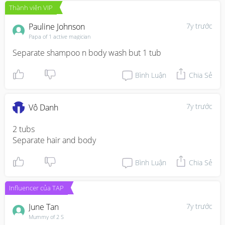
Thành viên VIP
Pauline Johnson
7y trước
Papa of 1 active magician
Separate shampoo n body wash but 1 tub
Bình Luận
Chia Sẻ
7y trước
Vô Danh
2 tubs 

Separate hair and body
Bình Luận
Chia Sẻ
Influencer của TAP
June Tan
7y trước
Mummy of 2 S