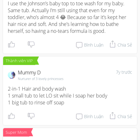
I use the Johnson’s baby top to toe wash for my baby. 
Same tub. Actually I’m still using that even for my 
toddler, who’s almost 4 😂 Because so far it’s kept her 
hair nice and soft. And she’s learning how to bathe 
herself, so having a no-tears formula is good.
Bình Luận
Chia Sẻ
Thành viên VIP
Mummy D
7y trước
Nurturer of 3 lovely princesses
2-in-1 Hair and body wash

1 small tub to let LO sit while I soap her body

1 big tub to rinse off soap
Bình Luận
Chia Sẻ
Super Mom