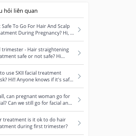
u hỏi liên quan
It Safe To Go For Hair And Scalp
atment During Pregnancy? Hi, I
ld like to ask if it is saf...
 trimester - Hair straightening
atment safe or not safe? Hi
mies, is it safe to do hair str...
to use SKII facial treatment
k? Hi!! Anyone knows if it's safe
use SKII facial treatment ma...
all, can pregnant woman go for
ial? Can we still go for facial and
some simple RF or IPL tr...
r treatment is it ok to do hair
atment during first trimester?