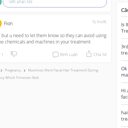
Viết phản hồi
Câ
7y trước
Fion
Is 
Tre
 but u need to let them know so they can avoid using 
wou
e chemicals and machines in your treatment
3rd
tre
1
Bình Luận
Chia Sẻ
mum
Ok 
Pregnancy
Mummies Went Facial Hair Treatment During
mas
ncy Which Trimester Bett
to 
Hi 
fac
do 
hai
tre