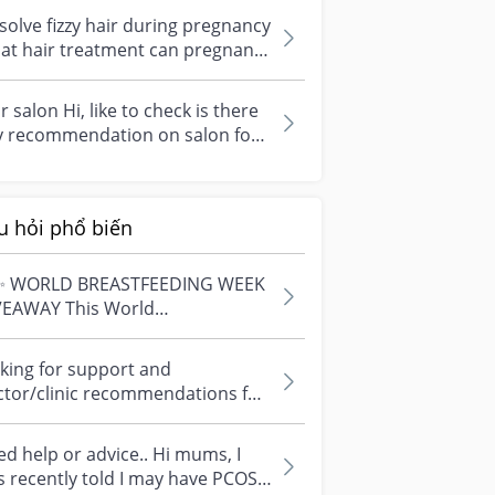
solve fizzy hair during pregnancy
at hair treatment can pregnant
an do to solve fizzy hair w...
r salon Hi, like to check is there
y recommendation on salon for
r treatment or straightenin...
u hỏi phổ biến
✨ WORLD BREASTFEEDING WEEK
VEAWAY This World
astfeeding Week, we're
ebrating every mum's fe...
king for support and
ctor/clinic recommendations for
edical abortion i'm feeling really
r...
d help or advice.. Hi mums, I
 recently told I may have PCOS