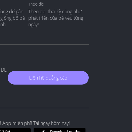
Theo dõi
đồng để gắn
Theo dõi thai kỳ cũng như
ng ông bố bà
phát triển của bé yêu từng
ình
ngày!
TDL,
Liên hệ quảng cáo
! App miễn phí! Tải ngay hôm nay!