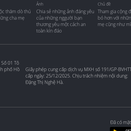
Ảnh
Chủ đề
ộc thăm dò thú
Chia sẻ những ảnh đáng yêu
Tham gia cộng 
hững cha mẹ
của những nggười bạn
bó hơn với nhữ
thương yêu một cách an
mẹ cũng như m
toàn kín đáo
 Số 01 Tô
nh phố Hồ
Giấy phép cung cấp dịch vụ MXH số 191/GP-BVHT
cấp ngày: 25/12/2025. Chịu trách nhiệm nội dung:
Đặng Thị Nghệ Hà.
Đã có mặt