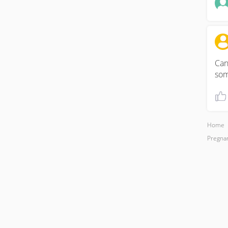
Can
som
Home
Pregna