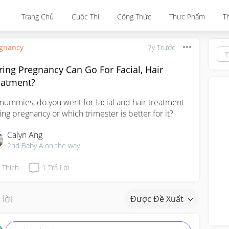
Trang Chủ
Cuộc Thi
Công Thức
Thực Phẩm
T
gnancy
7y Trước
ing Pregnancy Can Go For Facial, Hair
eatment?
mummies, do you went for facial and hair treatment 
ing pregnancy or which trimester is better for it?
Calyn Ang
2nd Baby A on the way
Thích
1
Trả Lời
 lời
Được Đề Xuất