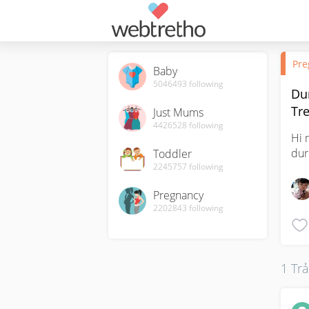
Pre
Baby
5046493
following
Dur
Tr
Just Mums
4426528
following
Hi 
dur
Toddler
2245757
following
Pregnancy
2202843
following
1 Trả