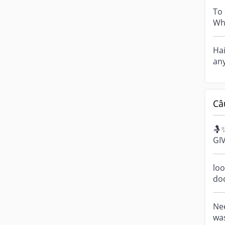
To 
Wh
wom
Hai
an
hai
Câ
🤱
GI
Bre
cel
loo
do
a m
ove
Nee
was