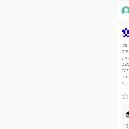
ive
pre
you
bab
coz
pre
Đọc
S