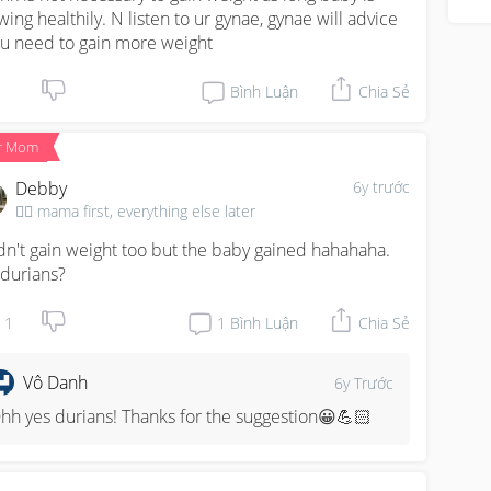
wing healthily. N listen to ur gynae, gynae will advice 
f u need to gain more weight
Bình Luận
Chia Sẻ
r Mom
Debby
6y trước
🦸‍♀️ mama first, everything else later
idn't gain weight too but the baby gained hahahaha. 
 durians?
1
1
Bình Luận
Chia Sẻ
Vô Danh
6y Trước
hh yes durians! Thanks for the suggestion😀💪🏻