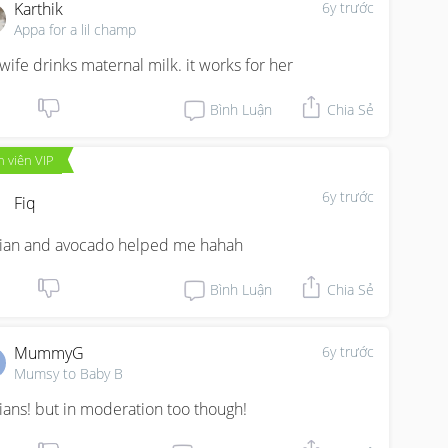
Karthik
6y trước
Appa for a lil champ
wife drinks maternal milk. it works for her
Bình Luận
Chia Sẻ
 viên VIP
6y trước
Fiq
ian and avocado helped me hahah
Bình Luận
Chia Sẻ
MummyG
6y trước
Mumsy to Baby B
ians! but in moderation too though!