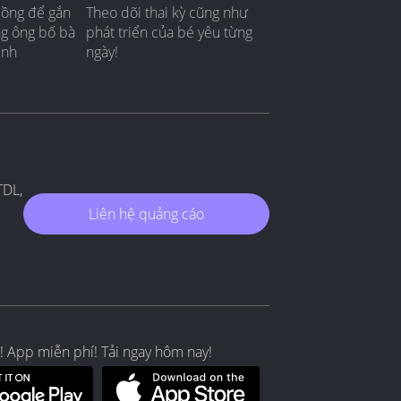
đồng để gắn
Theo dõi thai kỳ cũng như
ng ông bố bà
phát triển của bé yêu từng
ình
ngày!
TDL,
Liên hệ quảng cáo
! App miễn phí! Tải ngay hôm nay!