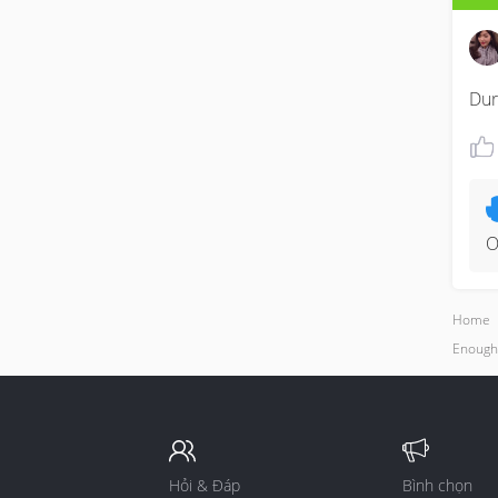
Dur
O
Home
Enough
Hỏi & Đáp
Bình chọn