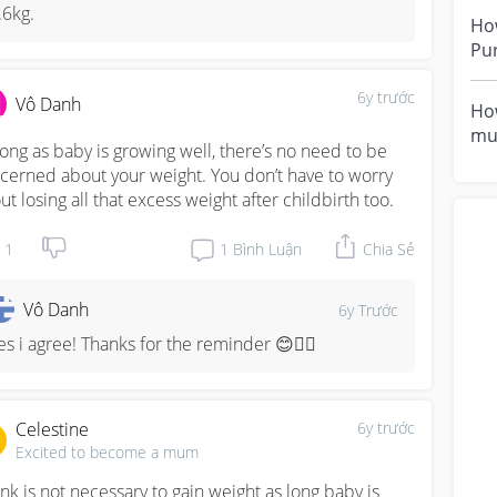
.6kg.
How
Pu
unc
6y trước
w...
Vô Danh
How
mu
long as baby is growing well, there’s no need to be 
is 
cerned about your weight. You don’t have to worry 
wei
ut losing all that excess weight after childbirth too.
1
1
Bình Luận
Chia Sẻ
Vô Danh
6y Trước
es i agree! Thanks for the reminder 😊👍🏻
Celestine
6y trước
Excited to become a mum
hink is not necessary to gain weight as long baby is 