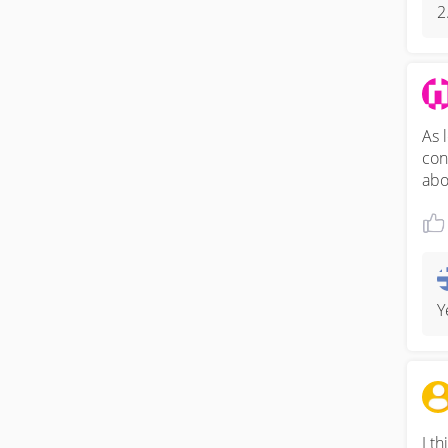
2
As 
con
abo
Y
I t