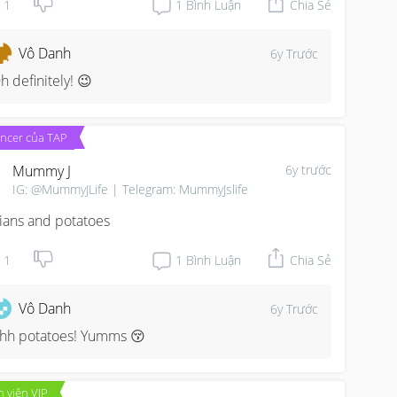
1
1
Bình Luận
Chia Sẻ
Vô Danh
6y Trước
h definitely! 😉
encer của TAP
Mummy J
6y trước
IG: @MummyJLife | Telegram: MummyJslife
ians and potatoes
1
1
Bình Luận
Chia Sẻ
Vô Danh
6y Trước
hh potatoes! Yumms 😚
 viên VIP