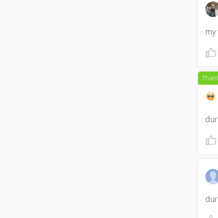
my 
Thành
dur
dur