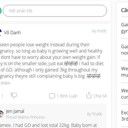
Câ
Viết phản hồi
Ga
gyn
6y trước
Vô Danh
en
cur
 seen people lose weight instead during their 
Gai
gnancy. so long as baby is growing well and healthy 
no
 dont have to worry about your own weight gain. if 
Im 
y is on the smaller side, just eat 🤣🤣🤣 i had to diet 
did
Wei
 of GD. although i only gained 3kg throughout my 
mu
gnancy theyre still complaining baby is big. 🤣🤣🤣
dur
 thêm
We
1
1
Bình Luận
Chia Sẻ
cur
not
Jen Jamal
Exc
6y Trước
Proud Mama Princess
3rd
amee. I had GD and lost total 22kg. Baby born at 
alr