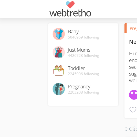
Pre
Baby
5046969
following
Ne
Just Mums
Hi 
4426723
following
eno
sec
Toddler
sug
2245906
following
wei
Pregnancy
2203208
following
9 Các