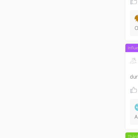
O
Influ
dur
A
Thành