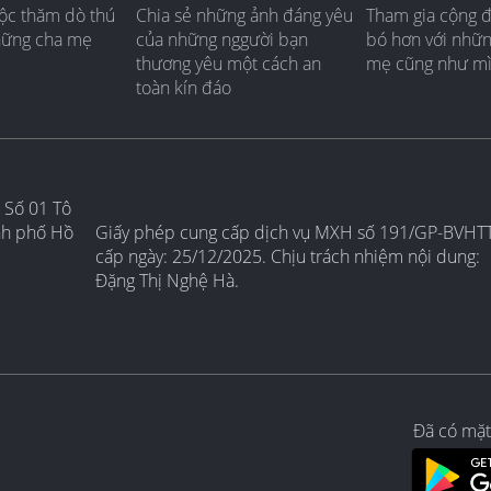
ộc thăm dò thú
Chia sẻ những ảnh đáng yêu
Tham gia cộng 
hững cha mẹ
của những nggười bạn
bó hơn với nhữ
thương yêu một cách an
mẹ cũng như m
toàn kín đáo
 Số 01 Tô
nh phố Hồ
Giấy phép cung cấp dịch vụ MXH số 191/GP-BVHT
cấp ngày: 25/12/2025. Chịu trách nhiệm nội dung:
Đặng Thị Nghệ Hà.
Đã có mặt