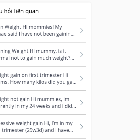
u hỏi liên quan
in Weight Hi mommies! My
ae said I have not been gaining
ough weight and my baby is
rently...
ning Weight Hi mummy, is it
rmal not to gain much weight?
at my 16weeks of pregnancy. I
n...
ght gain on first trimester Hi
ms. How many kilos did you gain
ing the first trimester? What...
ight not gain Hi mummies, im
rently in my 24 weeks and i did
 gain any weight at all.. My or...
essive weight gain Hi, I’m in my
 trimester (29w3d) and I have
eady gained almost 15kg... m...