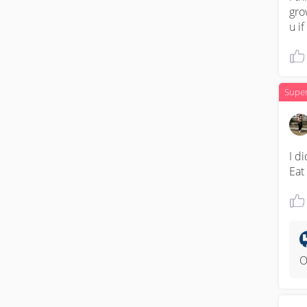
gro
u i
Supe
I d
Eat
O