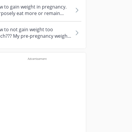
 to gain weight in pregnancy.
rposely eat more or remain
hange ? Hi All, I understand that
 to not gain weight too
ch??? My pre-pregnancy weight
58kg and I’m now at 29 weeks
ghing...