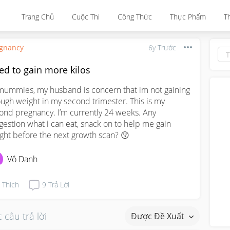
Trang Chủ
Cuộc Thi
Công Thức
Thực Phẩm
T
gnancy
6y Trước
ed to gain more kilos
mummies, my husband is concern that im not gaining 
ugh weight in my second trimester. This is my 
ond pregnancy. I’m currently 24 weeks. Any 
gestion what i can eat, snack on to help me gain 
ght before the next growth scan? 😗
Vô Danh
Thích
9
Trả Lời
 câu trả lời
Được Đề Xuất