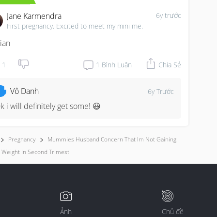
Jane Karmendra
6y trước
First pregnancy. Excited to meet my mini me.
ian
1
1
Bình Luận
Chia Sẻ
Vô Danh
6y Trước
k i will definitely get some! 😃
Pregnancy
Mummies Husband Concern That Im Not Gaining
 Weight In Second Trimest
Ảnh
Chủ đề