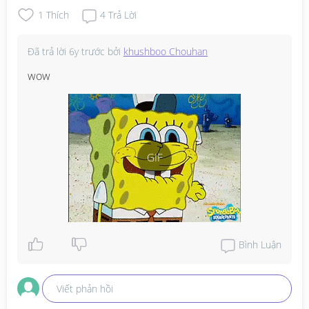
1
Thích
4
Trả Lời
Đã trả lời
6y trước
bởi
khushboo Chouhan
wow
GIF
Bình Luận
Viết phản hồi