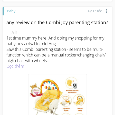
Baby
6y Trước
any review on the Combi Joy parenting station?
Hi all!

1st time mummy here! And doing my shopping for my 
baby boy arrival in mid Aug.

Saw this Combi parenting station - seems to be multi-
function which can be a manual rocker/changing chair/ 
high chair with wheels.

Not sure if its as good as it seem ? Anyone has any 
Đọc thêm
review?

Thanks!