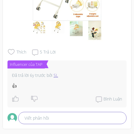
Thích
5
Trả Lời
Influencer của TAP
Đã trả lời
6y trước
bởi
SL
👍
Bình Luận
Viết phản hồi