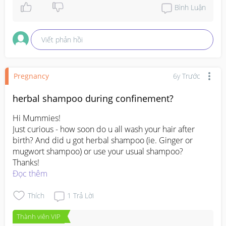
Bình Luận
Viết phản hồi
Pregnancy
6y Trước
herbal shampoo during confinement?
Hi Mummies!

Just curious - how soon do u all wash your hair after 
birth? And did u got herbal shampoo (ie. Ginger or 
mugwort shampoo) or use your usual shampoo?

Thanks!
Đọc thêm
Thích
1
Trả Lời
Thành viên VIP