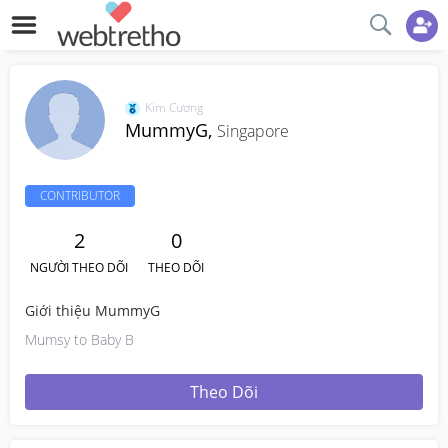
Kim Cương
MummyG,
Singapore
CONTRIBUTOR
2
0
NGƯỜI THEO DÕI
THEO DÕI
Giới thiệu MummyG
Mumsy to Baby B
Theo Dõi