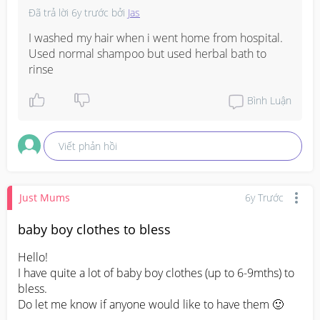
Đã trả lời
6y trước
bởi
Jas
I washed my hair when i went home from hospital. 
Used normal shampoo but used herbal bath to 
rinse
Bình Luận
Viết phản hồi
Just Mums
6y Trước
baby boy clothes to bless
Hello!

I have quite a lot of baby boy clothes (up to 6-9mths) to 
bless.

Do let me know if anyone would like to have them 🙂