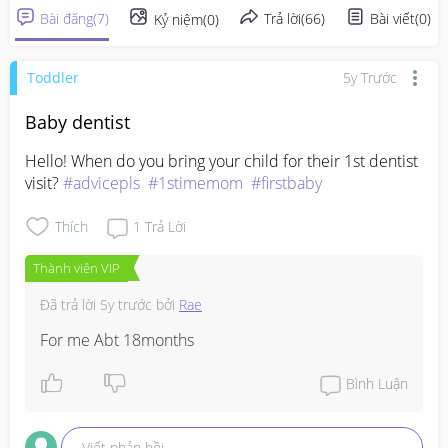
Bài đăng
(
7
)
Trả lời
(
66
)
Bài viết
(
0
)
Kỷ niệm
(
0
)
Toddler
5y Trước
Baby dentist
Hello! When do you bring your child for their 1st dentist 
visit? 
#advicepls
#1stimemom
#firstbaby
Thích
1
Trả Lời
Thành viên VIP
Đã trả lời
5y trước
bởi
Rae
For me Abt 18months
Bình Luận
Viết phản hồi