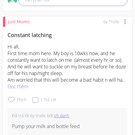
Just Mums
6y Trước
Constant latching
Hi all,

First time mom here. My boy is 10wks now, and he 
constantly want to latch on me  (almost every hr or so). 
And he will want to suckle on my breast before he doze 
off for his nap/night sleep. 

Am worried that this will become a bad habit n will have 
issues when he eventually goes to infant care.

Đọc thêm
Any advice? 

Thanks!
Thích
1
Trả Lời
Đã trả lời
6y trước
bởi
Vô danh
Pump your milk and bottle feed