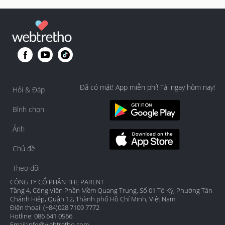
Đã có mặt! App miễn phí! Tải ngay hôm nay!
Hỏi & Đáp
Bình chọn
Ảnh
Chủ đề
Theo dõi
CÔNG TY CỔ PHẦN THE PARENT
Tầng 4, Công Viên Phần Mềm Quang Trung, Số 01 Tô Ký, Phường Tân
Chánh Hiệp, Quận 12, Thành phố Hồ Chí Minh, Việt Nam
Điện thoại: (+84)028 7109 7772
Hotline: 086 641 0566
Email:
info@webtretho.com