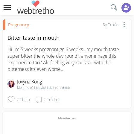
Pregnancy
5y Trước
Bitter taste in mouth
Hi I’m 5 weeks pregnant gg 6 weeks.. my mouth taste 
super bitter the whole day round.. anyone have this 
experience too? Alr feeling very nausea.. with the 
bitterness it’s even worse..
Jovyna Kong
Mommy of 1 playful little heart throb
2
Thích
2
Trả Lời