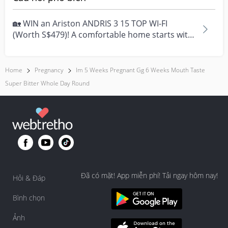
🏡 WIN an Ariston ANDRIS 3 15 TOP WI-FI
(Worth S$479)! A comfortable home starts with
everyday moment...
Home
Pregnancy
Im 5 Weeks Pregnant Gg 6 Weeks Mouth Taste
Super Bitter Whole Day Round
Đã có mặt! App miễn phí! Tải ngay hôm nay!
Hỏi & Đáp
Bình chọn
Ảnh