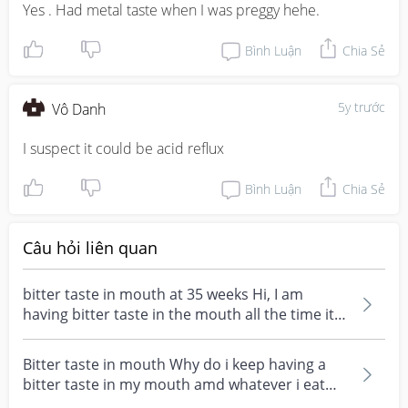
Yes . Had metal taste when I was preggy hehe.
Bình Luận
Chia Sẻ
5y trước
Vô Danh
I suspect it could be acid reflux
Bình Luận
Chia Sẻ
Câu hỏi liên quan
bitter taste in mouth at 35 weeks Hi, I am
having bitter taste in the mouth all the time its
remindi...
Bitter taste in mouth Why do i keep having a
bitter taste in my mouth amd whatever i eat
doesnt help...