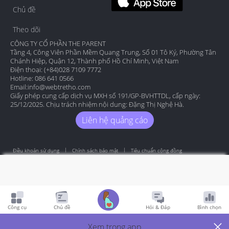
Chủ đề
Theo dõi
CÔNG TY CỔ PHẦN THE PARENT
Tầng 4, Công Viên Phần Mềm Quang Trung, Số 01 Tô Ký, Phường Tân
Chánh Hiệp, Quận 12, Thành phố Hồ Chí Minh, Việt Nam
Điện thoại: (+84)028 7109 7772
Hotline: 086 641 0566
Email:
info@webtretho.com
Giấy phép cung cấp dịch vụ MXH số 191/GP-BVHTTDL, cấp ngày:
25/12/2025. Chịu trách nhiệm nội dung: Đặng Thị Nghệ Hà.
Liên hệ quảng cáo
Điều khoản sử dụng
Chính sách bảo mật
Tiêu chuẩn cộng đồng
Copyright by Webtretho 2006.
Công cụ
Chủ đề
Hỏi & Đáp
Bình chọn
Xem trong app