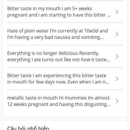
Bitter taste in my mouth i am 5+ weeks
pregnant and i am starting to have this bitter in
my mouth. n...
Hate of plain water I’m currently at 10w3d and
I’m having a very bad nausea and vomiting
feeling eve...
Everything is no longer delicious Recently,
everything I ate turns out like not how it taste
as it u...
Bitter taste I am experiencing this bitter taste
in mouth for few days now. Even when I am not
eatin...
metallic taste in mouth Hi mummies Im almost
12 weeks pregnant and having this disgusting
taste in m...
Câu hỏi phổ biến