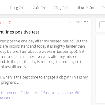
Trang Chủ
Cuộc Thi
Công Thức
Thực Phẩm
T
gnancy
3y Trước
nt lines positive test
ested positive one day after my missed period. But the 
s are inconsistent and today it is slightly fainter than 
 day before. I am about 6 weeks in (as per app). Is it 
mal to see faint  lines everyday after my missed 
od. In the pic, the day is referring to from my first 
of test till today.

o, when is the best time to engage a obgyn? This is my 
t pregnancy.

rsttimemom
#advicepls
#Positive
#faintline
#ttc
ngapore