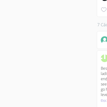
7 Các
Bes
lad
end
see
go 
leve
In 
Đọc
tes