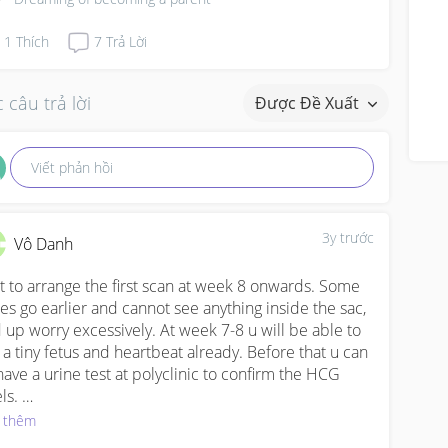
1
Thích
7
Trả Lời
 câu trả lời
Được Đề Xuất
Viết phản hồi
3y trước
Vô Danh
t to arrange the first scan at week 8 onwards. Some 
ies go earlier and cannot see anything inside the sac, 
 up worry excessively. At week 7-8 u will be able to 
 a tiny fetus and heartbeat already. Before that u can 
have a urine test at polyclinic to confirm the HCG 
ls. 

my experience (and gynae confirmed) , cheap preg 
 thêm
t kits work the same as the expensive clearblue kits. 
