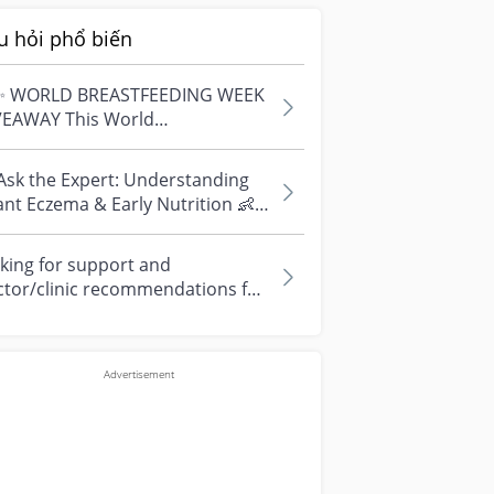
u hỏi phổ biến
✨ WORLD BREASTFEEDING WEEK
VEAWAY This World
astfeeding Week, we're
ebrating every mum's fe...
Ask the Expert: Understanding
ant Eczema & Early Nutrition 👶
ve questions about eczema,
si...
king for support and
ctor/clinic recommendations for
edical abortion i'm feeling really
r...