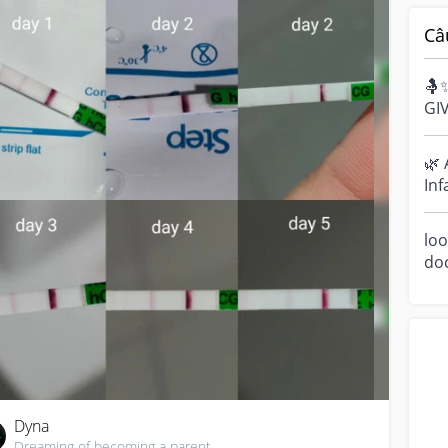
Câ
🤱
GI
Bre
cel
🌿 
Inf
Ha
sen
loo
do
a m
ove
Dyna
Dreaming of becoming a parent