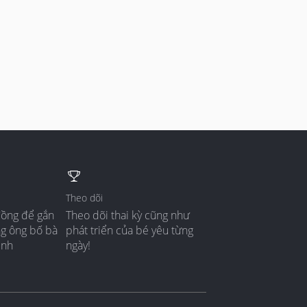
Theo dõi
đồng để gắn
Theo dõi thai kỳ cũng như
ng ông bố bà
phát triển của bé yêu từng
ình
ngày!