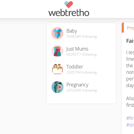
Pre
Baby
5046580
following
Fai
Just Mums
I t
4426577
following
line
the
Toddler
nor
2245794
following
peri
Pregnancy
day 
2202908
following
Als
firs
#fi
#si