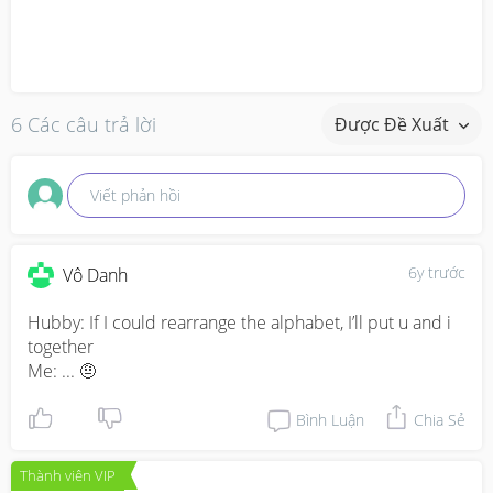
6 Các câu trả lời
Được Đề Xuất
Viết phản hồi
6y trước
Vô Danh
Hubby: If I could rearrange the alphabet, I’ll put u and i 
together

Me: ... 🤨
Bình Luận
Chia Sẻ
Thành viên VIP