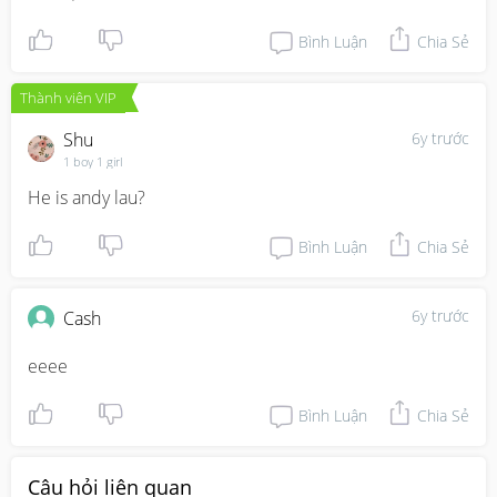
Bình Luận
Chia Sẻ
Thành viên VIP
Shu
6y trước
1 boy 1 girl
He is andy lau?
Bình Luận
Chia Sẻ
6y trước
Cash
eeee
Bình Luận
Chia Sẻ
Câu hỏi liên quan