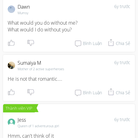
Dawn
6y trước
Mumsy
What would you do without me?

What would I do without you?
Bình Luận
Chia Sẻ
Sumaiya M
6y trước
Mother of 2 active superheroes
He is not that romantic....
Bình Luận
Chia Sẻ
Thành viên VIP
Jess
6y trước
Queen of 1 adventurous girl
Hmm, can't think of it