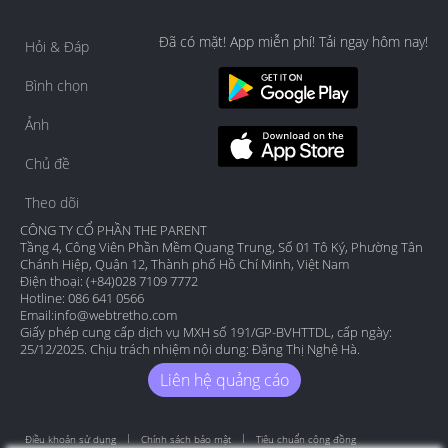
Đã có mặt! App miễn phí! Tải ngay hôm nay!
Hỏi & Đáp
Bình chọn
Ảnh
Chủ đề
Theo dõi
CÔNG TY CỔ PHẦN THE PARENT
Tầng 4, Công Viên Phần Mềm Quang Trung, Số 01 Tô Ký, Phường Tân
Chánh Hiệp, Quận 12, Thành phố Hồ Chí Minh, Việt Nam
Điện thoại: (+84)028 7109 7772
Hotline: 086 641 0566
Email:
info@webtretho.com
Giấy phép cung cấp dịch vụ MXH số 191/GP-BVHTTDL, cấp ngày:
25/12/2025. Chịu trách nhiệm nội dung: Đặng Thị Nghệ Hà.
Liên hệ quảng cáo
Điều khoản sử dụng
Chính sách bảo mật
Tiêu chuẩn cộng đồng