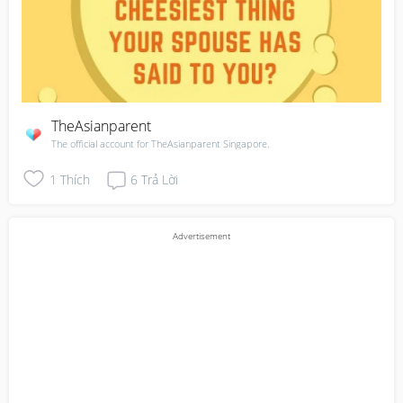
TheAsianparent
The official account for TheAsianparent Singapore.
1
Thích
6
Trả Lời