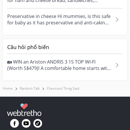
for ham and cheese bread, sandwiches,
anything ham and...
Preservative in cheese Hi mummies, is this safe
for baby as it has preservative and anti-caking
agen...
Câu hỏi phổ biến
🏡 WIN an Ariston ANDRIS 3 15 TOP WI-FI
(Worth S$479)! A comfortable home starts with
everyday moment...
Home
Random Talk
Cheesiest Thing Said