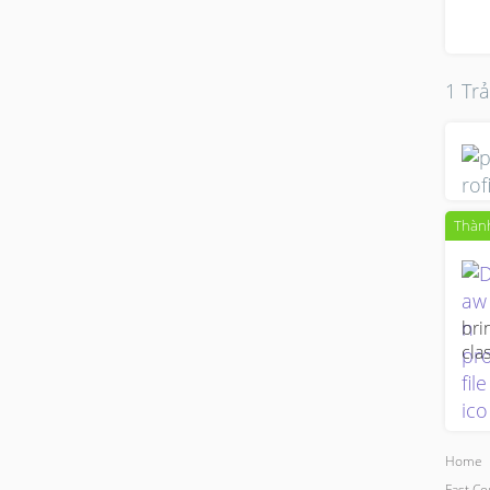
1 Trả
Thành
bri
cla
Home
Fast Co