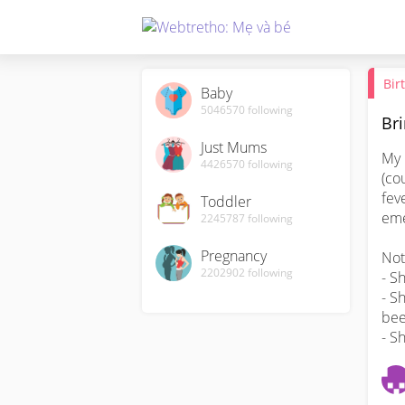
Bir
Baby
5046570
following
Br
Just Mums
My 
4426570
following
(co
fev
Toddler
eme
2245787
following
Pregnancy
Note
2202902
following
- S
- S
bee
- S