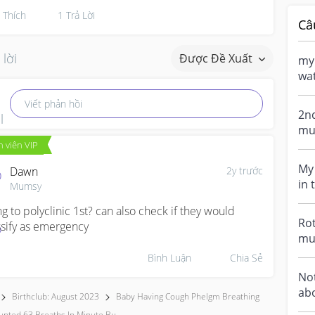
Thích
1
Trả Lời
Câ
 lời
Được Đề Xuất
my
wat
for
Viết phản hồi
2nd
mu
vac
 viên VIP
rot
My
Dawn
2y trước
in 
Mumsy
bee
ng to polyclinic 1st? can also check if they would 
Rot
ssify as emergency
mum
her
Bình Luận
Chia Sẻ
Not
abo
Birthclub: August 2023
Baby Having Cough Phelgm Breathing
her
unted 63 Breaths In Minute Bu