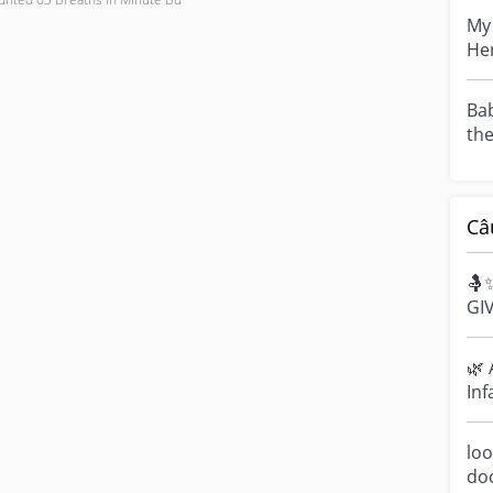
My 
Her
can
Bab
the
Yellowish.
alw
Câ
🤱
GI
Bre
cel
🌿 
Inf
Ha
sen
loo
do