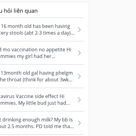
u hỏi liên quan
 16 month old has been having
ery stools (abt 2-3 times a day)
 close to a week. should i b...
 mo vaccination no appetite Hi
mmies my girl had her
cination yesterday, 6in1 and
avirus,...
 13month old gal having phelgm
the throat (think for about 3wks)
n going back to pd and the...
avirus Vaccine side effect Hi
mies. My little bud just had
 5 in 1 and rota vaccine 4 days...
 drinking enough milk? My bb is
ut 2.5 months. PD told me that
 minimum milk intake is 120x...