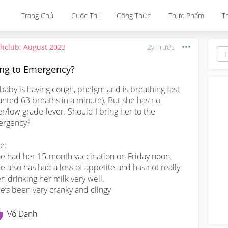
Trang Chủ
Cuộc Thi
Công Thức
Thực Phẩm
T
thclub: August 2023
2y Trước
ing to Emergency?
baby is having cough, phelgm and is breathing fast 
unted 63 breaths in a minute). But she has no 
er/low grade fever. Should I bring her to the 
rgency? 

: 

he had her 15-month vaccination on Friday noon.

he also has had a loss of appetite and has not really 
n drinking her milk very well. 

he’s been very cranky and clingy
Vô Danh