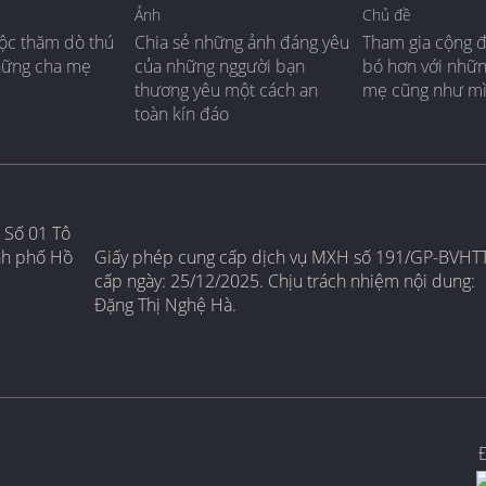
Ảnh
Chủ đề
ộc thăm dò thú
Chia sẻ những ảnh đáng yêu
Tham gia cộng 
hững cha mẹ
của những nggười bạn
bó hơn với nhữ
thương yêu một cách an
mẹ cũng như m
toàn kín đáo
 Số 01 Tô
nh phố Hồ
Giấy phép cung cấp dịch vụ MXH số 191/GP-BVHT
cấp ngày: 25/12/2025. Chịu trách nhiệm nội dung:
Đặng Thị Nghệ Hà.