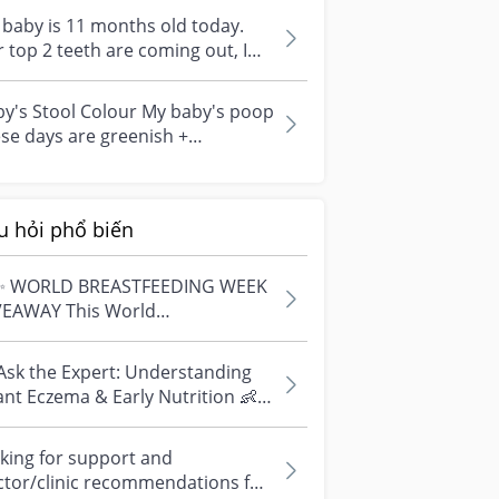
baby is 11 months old today.
 top 2 teeth are coming out, I
 see them. Problem is, she's r...
y's Stool Colour My baby's poop
se days are greenish +
 Previously her poop is
...
u hỏi phổ biến
✨ WORLD BREASTFEEDING WEEK
VEAWAY This World
astfeeding Week, we're
ebrating every mum's fe...
Ask the Expert: Understanding
ant Eczema & Early Nutrition 👶
ve questions about eczema,
si...
king for support and
ctor/clinic recommendations for