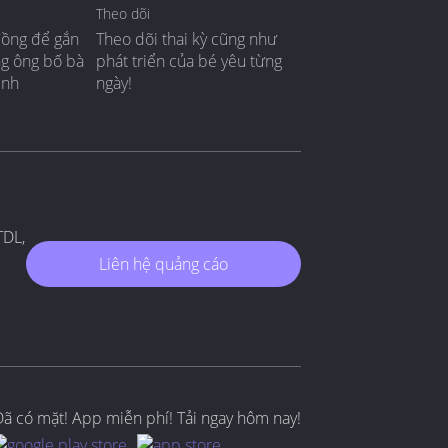
Theo dõi
đồng để gắn
Theo dõi thai kỳ cũng như
ng ông bố bà
phát triển của bé yêu từng
ình
ngày!
TDL,
Liên hệ quảng cáo
Đã có mặt! App miễn phí! Tải ngay hôm nay!