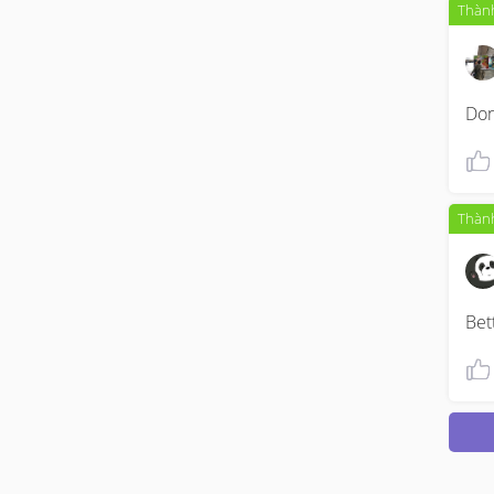
Thành
Don
Thành
Bet