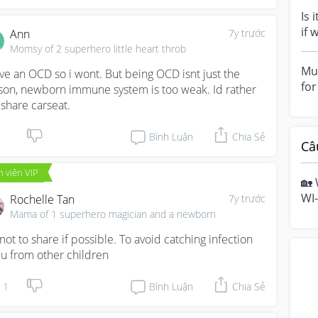
mrt
Is 
if 
Ann
7y trước
we 
Momsy of 2 superhero little heart throb
Mu
ave an OCD so i wont. But being OCD isnt just the 
fo
son, newborn immune system is too weak. Id rather 
tho
 share carseat.
Bình Luận
Chia Sẻ
Câ
 viên VIP
🏡 
WI-
Rochelle Tan
7y trước
hom
Mama of 1 superhero magician and a newborn
mo
 not to share if possible. To avoid catching infection 
flu from other children
1
Bình Luận
Chia Sẻ