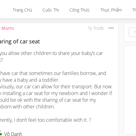
Trang Chủ
Cuộc Thi
Công Thức
Thực Phẩm
T
t Mums
7y Trước
ring of car seat
you allow other children to share your baby’s car 
? 

have car that sometimes our families borrow, and 
y have a baby and a toddler. 

viously, our car can allow for their transport. But now 
m installing a car seat for my newborn and I wonder if 
hould be ok with the sharing of car seat for my 
born with other children. 

rently, I don’t feel too comfortable with it. ?
Vô Danh