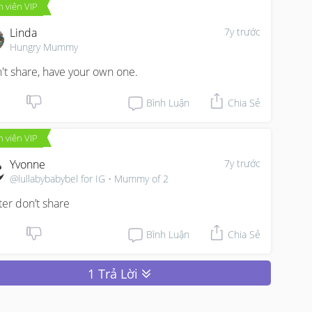
 viên VIP
Linda
7y trước
Hungry Mummy
't share, have your own one.
Bình Luận
Chia Sẻ
 viên VIP
Yvonne
7y trước
@lullabybabybel for IG • Mummy of 2
ter don’t share
Bình Luận
Chia Sẻ
1 Trả Lời