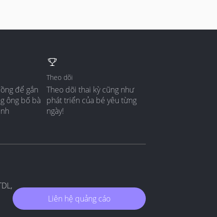
Theo dõi
đồng để gắn
Theo dõi thai kỳ cũng như
ng ông bố bà
phát triển của bé yêu từng
ình
ngày!
TDL,
Liên hệ quảng cáo