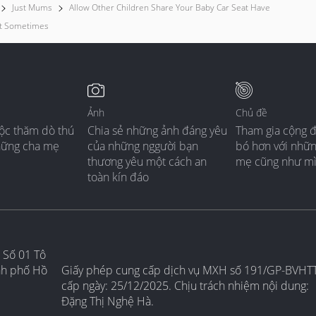
Just Mums
Allow Other Children Share Your Baby Car Seat Have
at Sometimes
Ảnh
Chủ đề
ộc thăm dò thú
Chia sẻ những ảnh đáng yêu
Tham gia cộng 
hững cha mẹ
của những nggười bạn
bó hơn với nhữ
thương yêu một cách an
mẹ cũng như m
toàn kín đáo
 Số 01 Tô
nh phố Hồ
Giấy phép cung cấp dịch vụ MXH số 191/GP-BVHT
cấp ngày: 25/12/2025. Chịu trách nhiệm nội dung:
Đặng Thị Nghệ Hà.