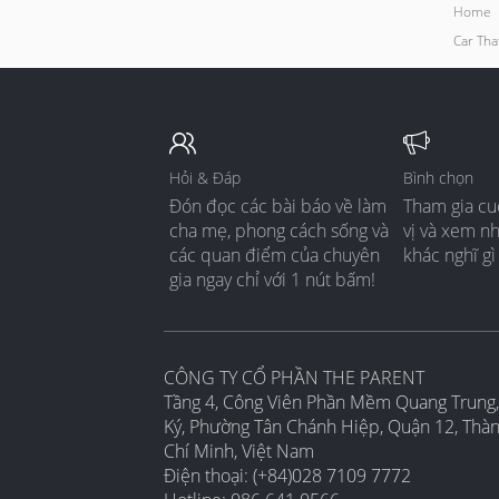
Home
Car Th
Hỏi & Đáp
Bình chọn
Đón đọc các bài báo về làm
Tham gia cu
cha mẹ, phong cách sống và
vị và xem n
các quan điểm của chuyên
khác nghĩ gì
gia ngay chỉ với 1 nút bấm!
CÔNG TY CỔ PHẦN THE PARENT
Tầng 4, Công Viên Phần Mềm Quang Trung,
Ký, Phường Tân Chánh Hiệp, Quận 12, Thà
Chí Minh, Việt Nam
Điện thoại: (+84)028 7109 7772