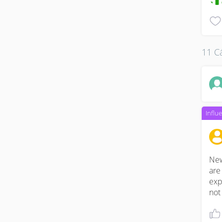
11 Cá
Influ
New
are
expl
not