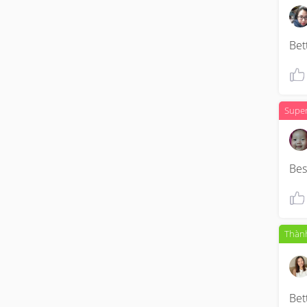
Bet
Supe
Bes
Thành
Bet