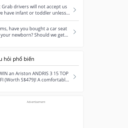
?...
it Grab drivers will not accept us
we have infant or toddler unless
have our own car seat?...
ms, have you bought a car seat
r your newborn? Should we get
se bassinet type or a car seat?...
u hỏi phổ biến
WIN an Ariston ANDRIS 3 15 TOP
FI (Worth S$479)! A comfortable
e starts with everyday
ment...