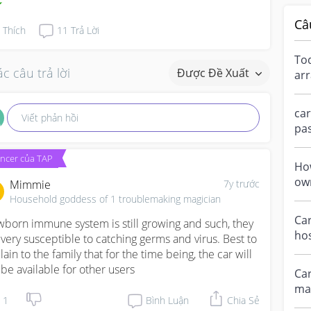
Câ
Thích
11
Trả Lời
To
c câu trả lời
Được Đề Xuất
arr
pre
and
car seat H
Viết phản hồi
pas
thi
encer của TAP
Ho
own
Mimmie
7y trước
sea
Household goddess of 1 troublemaking magician
Ca
born immune system is still growing and such, they 
ho
 very susceptible to catching germs and virus. Best to 
Is 
ain to the family that for the time being, the car will 
whe
 be available for other users
Car
man
1
Bình Luận
Chia Sẻ
we 