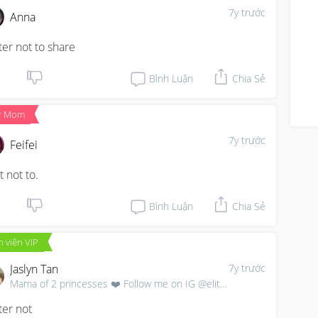
7y trước
Anna
ter not to share
Bình Luận
Chia Sẻ
r Mom
7y trước
Feifei
t not to.
Bình Luận
Chia Sẻ
 viên VIP
Jaslyn Tan
7y trước
Mama of 2 princesses ❤️ Follow me on IG @elitezjas
ter not