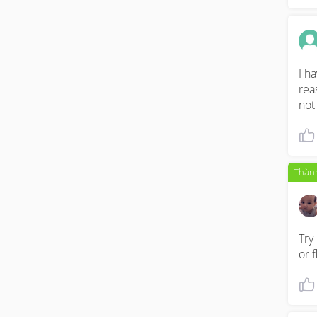
I h
rea
not
Thành
Try
or 