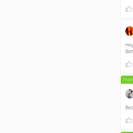
Hey,
Bet
Thành
Best