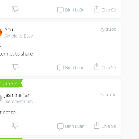
Bình Luận
Chia Sẻ
Anu
7y trước
Simple vs Easy


ter not to share
Bình Luận
Chia Sẻ
 viên VIP
Jasmine Tan
7y trước
mommyntrinity
 not to...
Bình Luận
Chia Sẻ