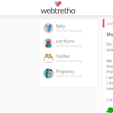
Jus
Baby
5047025
following
Sha
Just Mums
Do 
4426748
following
seat
Toddler
We 
2245924
following
the
Pregnancy
Pre
2203255
following
I a
I s
new
Cur