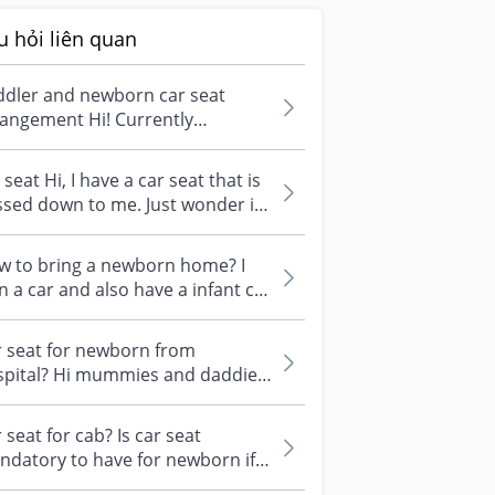
u hỏi liên quan
ddler and newborn car seat
angement Hi! Currently
gnant and will have a newborn
 a 2 year...
i, I have a car seat that is
sed down to me. Just wonder if
s car seat suitable for...
w to bring a newborn home? I
 a car and also have a infant car
t. However, I am not sure how...
r seat for newborn from
spital? Hi mummies and daddies!
it required to have a car seat
n g...
 seat for cab? Is car seat
datory to have for newborn if
frequently travel in cab or