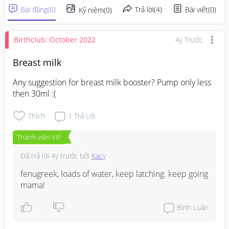
Bài đăng
(
6
)
Trả lời
(
4
)
Bài viết
(
0
)
Kỷ niệm
(
0
)
Birthclub: October 2022
4y Trước
Breast milk
Any suggestion for breast milk booster? Pump only less 
then 30ml :(
Thích
1
Trả Lời
Thành viên VIP
Đã trả lời
4y trước
bởi
Kacy
fenugreek, loads of water, keep latching. keep going 
mama!
Bình Luận