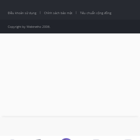
Điều khoản sử dụng
Chính sách bảo mật
Tiêu chuẩn cộng đồng
Copyright by Webtretho 2006.