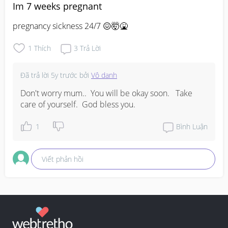
Im 7 weeks pregnant
pregnancy sickness 24/7 😖🤯🤮
1
Thích
3
Trả Lời
Đã trả lời
5y trước
bởi
Vô danh
Don't worry mum..  You will be okay soon.   Take 
care of yourself.  God bless you.
1
Bình Luận
Viết phản hồi