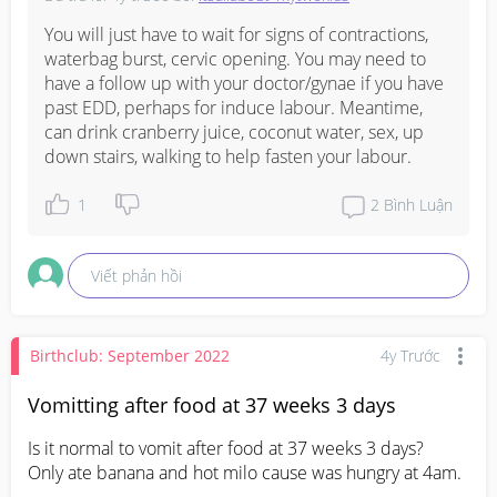
You will just have to wait for signs of contractions, 
waterbag burst, cervic opening. You may need to 
have a follow up with your doctor/gynae if you have 
past EDD, perhaps for induce labour. Meantime, 
can drink cranberry juice, coconut water, sex, up 
down stairs, walking to help fasten your labour.
1
2
Bình Luận
Viết phản hồi
Birthclub: September 2022
4y Trước
Vomitting after food at 37 weeks 3 days
Is it normal to vomit after food at 37 weeks 3 days?  

Only ate banana and hot milo cause was hungry at 4am.