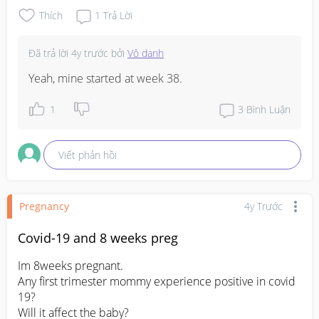
Thích
1
Trả Lời
Đã trả lời
4y trước
bởi
Vô danh
Yeah, mine started at week 38.
1
3
Bình Luận
Viết phản hồi
Pregnancy
4y Trước
Covid-19 and 8 weeks preg
Im 8weeks pregnant. 

Any first trimester mommy experience positive in covid 
19?

Will it affect the baby?