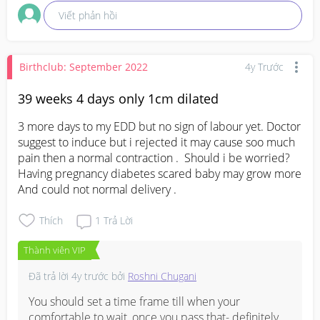
Viết phản hồi
Birthclub: September 2022
4y Trước
39 weeks 4 days only 1cm dilated
3 more days to my EDD but no sign of labour yet. Doctor 
suggest to induce but i rejected it may cause soo much 
pain then a normal contraction .  Should i be worried? 
Having pregnancy diabetes scared baby may grow more 
And could not normal delivery .
Thích
1
Trả Lời
Thành viên VIP
Đã trả lời
4y trước
bởi
Roshni Chugani
You should set a time frame till when your 
comfortable to wait, once you pass that- definitely 