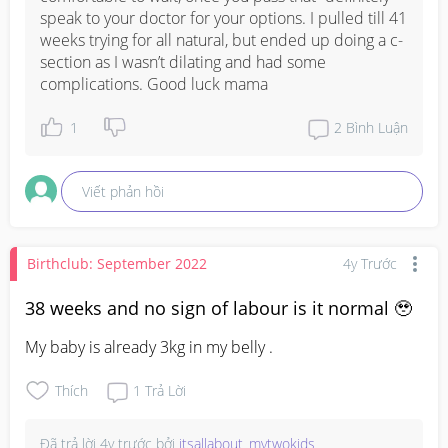
speak to your doctor for your options. I pulled till 41 
weeks trying for all natural, but ended up doing a c-
section as I wasn’t dilating and had some 
complications. Good luck mama
1
2
Bình Luận
Viết phản hồi
Birthclub: September 2022
4y Trước
38 weeks and no sign of labour is it normal 🥹
My baby is already 3kg in my belly .
Thích
1
Trả Lời
Đã trả lời
4y trước
bởi
itsallabout_mytwokids