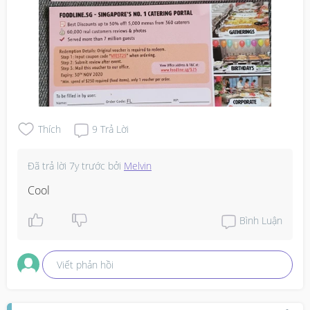
Thích
9
Trả Lời
Đã trả lời
7y trước
bởi
Melvin
Cool
Bình Luận
Viết phản hồi