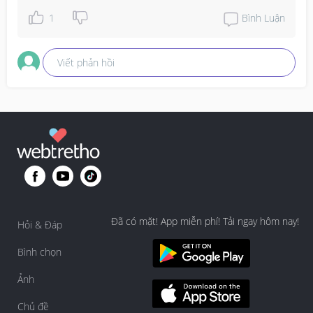
1
Bình Luận
Viết phản hồi
Đã có mặt! App miễn phí! Tải ngay hôm nay!
Hỏi & Đáp
Bình chọn
Ảnh
Chủ đề