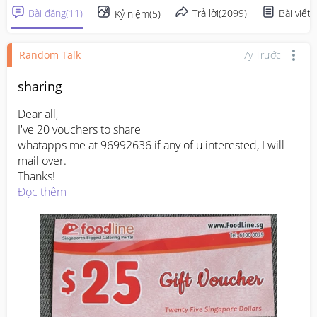
Bài đăng
(
11
)
Trả lời
(
2099
)
Bài viết
(
Kỷ niệm
(
5
)
Random Talk
7y Trước
sharing
Dear all, 

I've 20 vouchers to share

whatapps me at 96992636 if any of u interested, I will 
mail over.

Thanks!
Đọc thêm