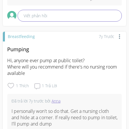
Viết phản hồi
Breastfeeding
7y Trước
Pumping
Hi, anyone ever pump at public toilet?

Where will you recommend if there's no nursing room 
available
1
Thích
1
Trả Lời
Đã trả lời
7y trước
bởi
Anna
I personally won't so do that. Get a nursing cloth 
and hide at a corner. If really need to pump in toilet, 
I'll pump and dump