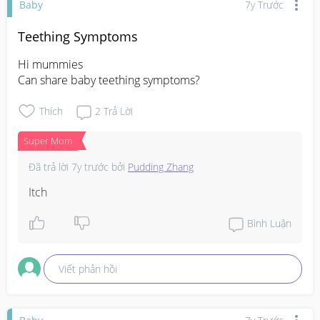
Baby
7y Trước
Teething Symptoms
Hi mummies 

Can share baby teething symptoms?
Thích
2
Trả Lời
Super Mom
Đã trả lời
7y trước
bởi
Pudding Zhang
Itch
Bình Luận
Viết phản hồi