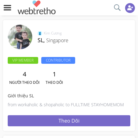
Kim Cương
SL,
Singapore
VIP MEMBER
CONTRIBUTOR
4
1
NGƯỜI THEO DÕI
THEO DÕI
Giới thiệu SL
from workaholic & shopaholic to FULLTIME STAYHOMEMOM
Theo Dõi