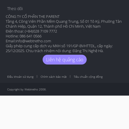
Theo dõi
CÔNG TY CỔ PHẦN THE PARENT
Tầng 4, Công Viên Phần Mềm Quang Trung, Số 01 Tô Ký, Phường Tân
Chánh Hiệp, Quận 12, Thành phố Hồ Chí Minh, Việt Nam
Điện thoại: (+84)028 7109 7772
Hotline: 086 641 0566
Email:
info@webtretho.com
Giấy phép cung cấp dịch vụ MXH số 191/GP-BVHTTDL, cấp ngày:
25/12/2025. Chịu trách nhiệm nội dung: Đặng Thị Nghệ Hà.
Liên hệ quảng cáo
Điều khoản sử dụng
Chính sách bảo mật
Tiêu chuẩn cộng đồng
Copyright by Webtretho 2006.