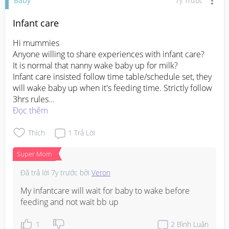
Baby
7y Trước
Infant care
Hi mummies 

Anyone willing to share experiences with infant care?

It is normal that nanny wake baby up for milk? 

Infant care insisted follow time table/schedule set, they 
will wake baby up when it's feeding time. Strictly follow 
3hrs rules

My baby always vomit after feeding, he has no such 
Đọc thêm
issue at home
Thích
1
Trả Lời
Super Mom
Đã trả lời
7y trước
bởi
Veron
My infantcare will wait for baby to wake before 
feeding and not wait bb up
1
2
Bình Luận