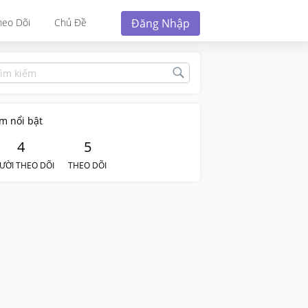
Đăng Nhập
heo Dõi
Chủ Đề
m nổi bật
4
5
ƯỜI THEO DÕI
THEO DÕI