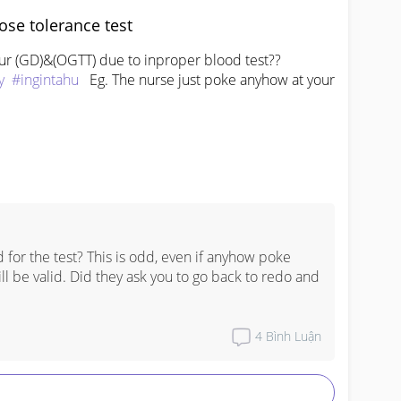
ose tolerance test
 (GD)&(OGTT) due to inproper blood test??
y
#ingintahu
   Eg. The nurse just poke anyhow at your 
for the test? This is odd, even if anyhow poke 
till be valid. Did they ask you to go back to redo and 
4
Bình Luận