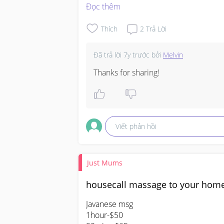
90mins-$75

Đọc thêm
Mimi@88936420
Thích
2
Trả Lời
Đã trả lời
7y trước
bởi
Melvin
Thanks for sharing!
Viết phản hồi
Just Mums
housecall massage to your hom
Javanese msg

1hour-$50
