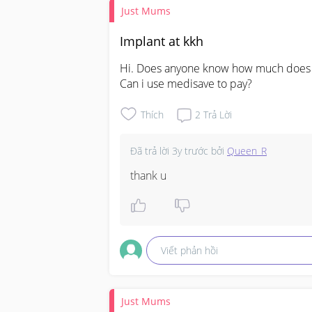
Just Mums
Implant at kkh
Hi. Does anyone know how much does Imp
Can i use medisave to pay?
Thích
2
Trả Lời
Đã trả lời
3y trước
bởi
Queen_R
thank u
Viết phản hồi
Just Mums