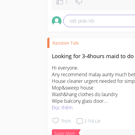
1
Viết phản hồi
Random Talk
Looking for 3-4hours maid to do
Hi everyone.

Any recommend malay aunty much bette
House cleaner urgent needed for simpl
Mop&sweep house

Wash&hang clothes do laundry

Wipe balcony glass door.

No need iron clothes or do cooking.
Đọc thêm
Thích
2
Trả Lời
Super Mom