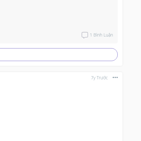
1
Bình Luận
7y Trước