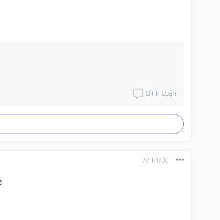
Bình Luận
7y Trước
e