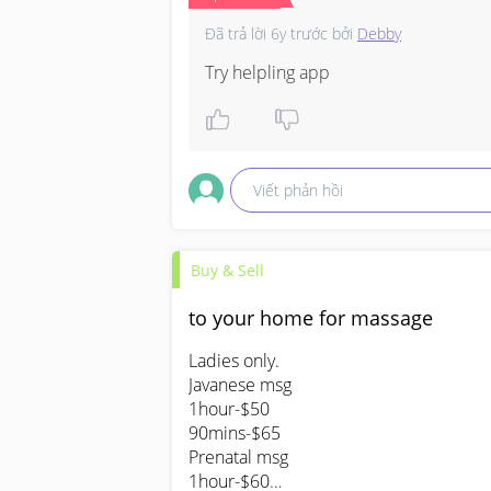
Đã trả lời
6y trước
bởi
Debby
Try helpling app
Viết phản hồi
Buy & Sell
to your home for massage
Ladies only.

Javanese msg

1hour-$50

90mins-$65

Prenatal msg

1hour-$60
