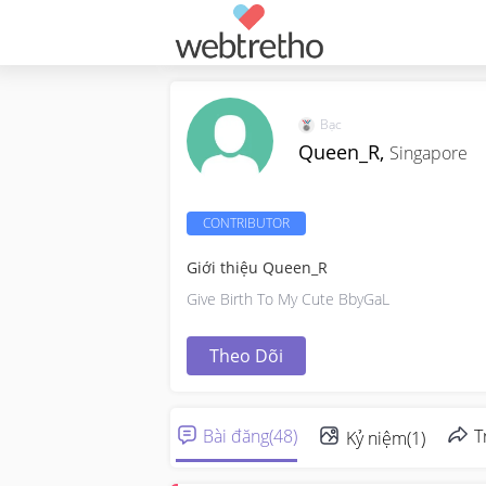
Bạc
Queen_R,
Singapore
CONTRIBUTOR
Giới thiệu Queen_R
Give Birth To My Cute BbyGaL
Theo Dõi
Bài đăng
(
48
)
T
Kỷ niệm
(
1
)