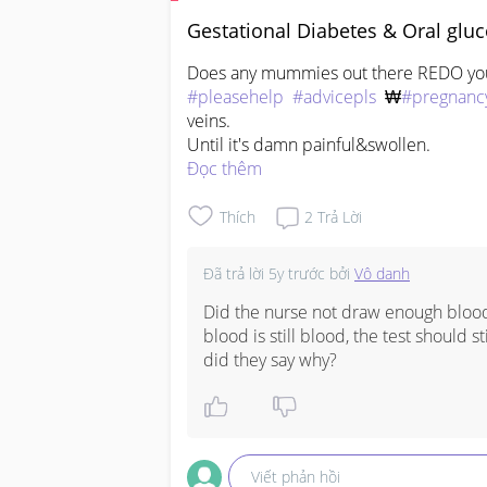
Gestational Diabetes & Oral gluc
Does any mummies out there REDO your
#pleasehelp
#advicepls
  ₩
#pregnanc
veins.

Until it's damn painful&swollen.
Đọc thêm
Thích
2
Trả Lời
Đã trả lời
5y trước
bởi
Vô danh
Did the nurse not draw enough blood 
blood is still blood, the test should s
did they say why?
Viết phản hồi