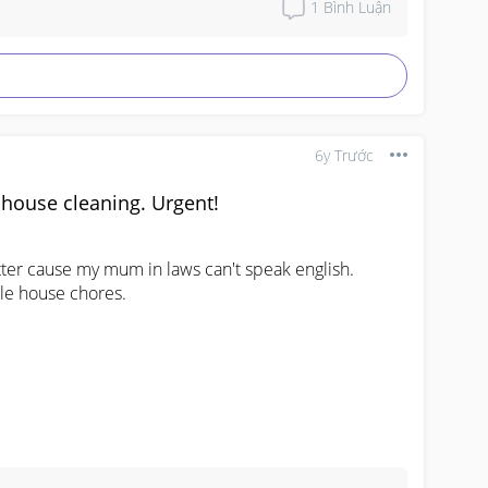
1
Bình Luận
6y Trước
 house cleaning. Urgent!
r cause my mum in laws can't speak english.

e house chores.
