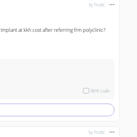
3y Trước
lant at kkh cost after referring frm polyclinic? 
Bình Luận
5y Trước