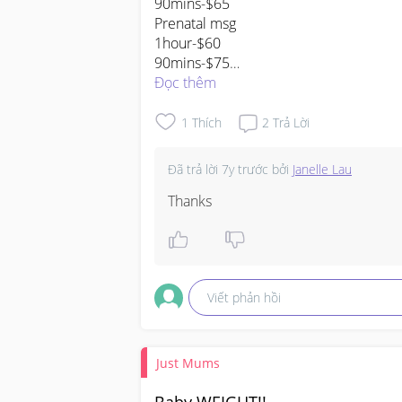
90mins-$65

Prenatal msg

1hour-$60

90mins-$75

Mimi@88936420
Đọc thêm
1
Thích
2
Trả Lời
Đã trả lời
7y trước
bởi
Janelle Lau
Thanks
Viết phản hồi
Just Mums