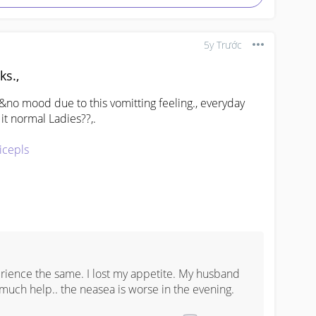
5y Trước
ks.,
t&no mood due to this vomitting feeling., everyday 
 it normal Ladies??,. 

icepls
ience the same. I lost my appetite. My husband 
uch help.. the neasea is worse in the evening.