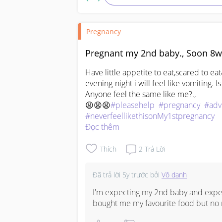
Pregnancy
Pregnant my 2nd baby., Soon 8w
Have little appetite to eat,scared to ea
evening-night i will feel like vomiting. Is
Anyone feel the same like me?.,

😫😫😫
#pleasehelp
#pregnancy
#adv
#neverfeellikethisonMy1stpregnancy
Đọc thêm
Thích
2
Trả Lời
Đã trả lời
5y trước
bởi
Vô danh
I'm expecting my 2nd baby and exper
bought me my favourite food but no m