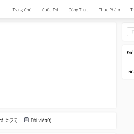
Trang Chủ
Cuộc Thi
Công Thức
Thực Phẩm
T
Điể
NG
rả lời
(
26
)
Bài viết
(
0
)