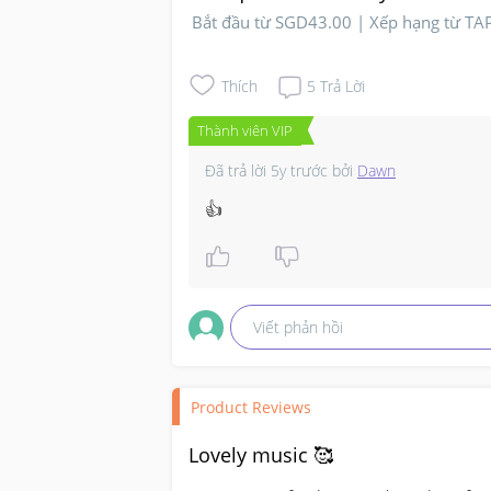
Bắt đầu từ SGD43.00 | Xếp hạng từ T
Thích
5
Trả Lời
Thành viên VIP
Đã trả lời
5y trước
bởi
Dawn
👍
Viết phản hồi
Product Reviews
Lovely music 🥰