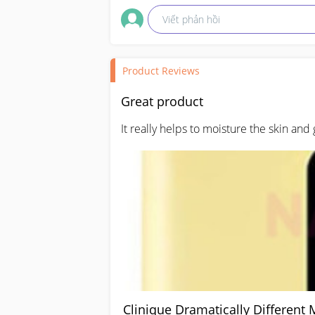
Viết phản hồi
Product Reviews
Great product
It really helps to moisture the skin and 
Clinique Dramatically Different 