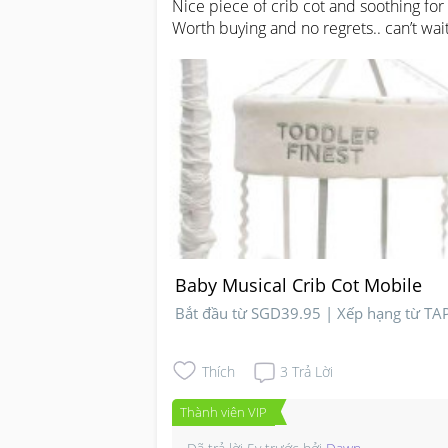
Nice piece of crib cot and soothing for 
Worth buying and no regrets.. can’t wait
Baby Musical Crib Cot Mobile
Bắt đầu từ SGD39.95 | Xếp hạng từ T
Thích
3
Trả Lời
Thành viên VIP