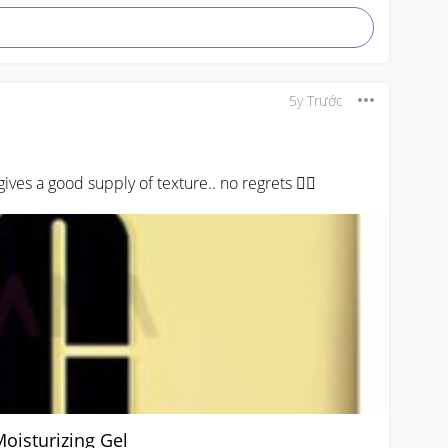
5y Trước
gives a good supply of texture.. no regrets 👍🏻
Moisturizing Gel