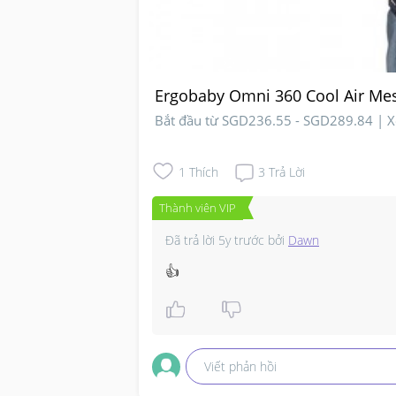
Ergobaby Omni 360 Cool Air Mes
Bắt đầu từ SGD236.55 - SGD289.84 | 
1
Thích
3
Trả Lời
Thành viên VIP
Đã trả lời
5y trước
bởi
Dawn
👍
Viết phản hồi