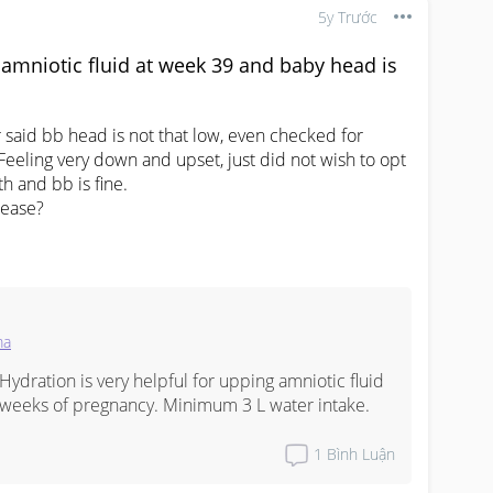
5y Trước
mniotic fluid at week 39 and baby head is
aid bb head is not that low, even checked for 
 Feeling very down and upset, just did not wish to opt 
 and bb is fine. 

rease?
ma
dration is very helpful for upping amniotic fluid 
weeks of pregnancy. Minimum 3 L water intake.
1
Bình Luận