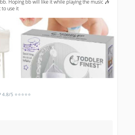
bb. Hoping bb will like it while playing the music 🎶 

 to use it
AP 4.8/5 ⭐⭐⭐⭐⭐