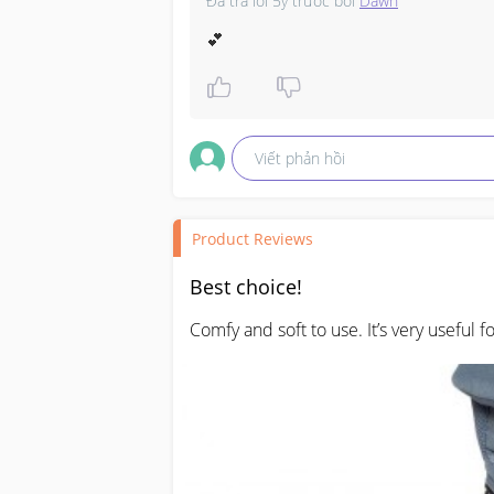
Đã trả lời
5y trước
bởi
Dawn
💕
Viết phản hồi
Product Reviews
Best choice!
Comfy and soft to use. It’s very useful f