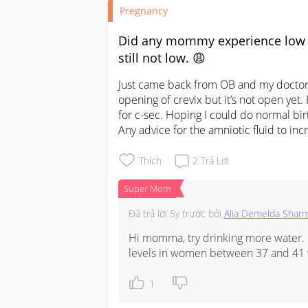
Pregnancy
Did any mommy experience low a
still not low. 😩
Just came back from OB and my doctor s
opening of crevix but it’s not open yet.
for c-sec. Hoping I could do normal birth
Any advice for the amniotic fluid to inc
Thích
2
Trả Lời
Super Mom
Đã trả lời
5y trước
bởi
Alia Demelda Shar
Hi momma, try drinking more water. Hy
levels in women between 37 and 41 
1