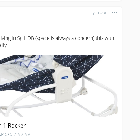
5y Trước
living in Sg HDB (space is always a concern) this with 
dly.
n 1 Rocker
TAP 5/5 ⭐⭐⭐⭐⭐