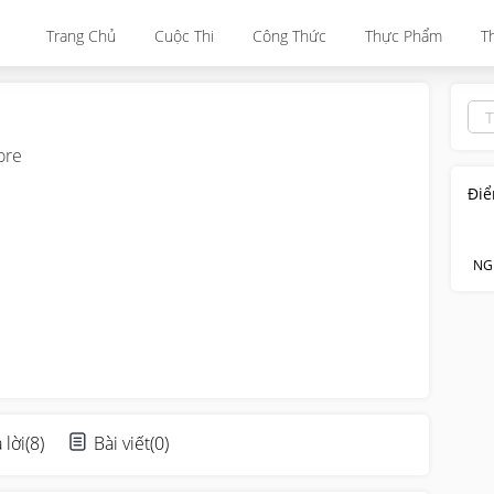
Trang Chủ
Cuộc Thi
Công Thức
Thực Phẩm
T
ore
Điể
NG
 lời
(
8
)
Bài viết
(
0
)