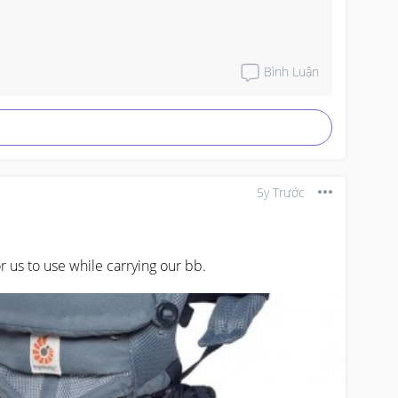
Bình Luận
5y Trước
or us to use while carrying our bb.