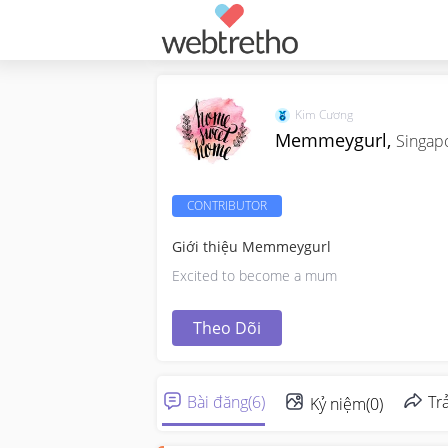
Kim Cương
Memmeygurl,
Singap
CONTRIBUTOR
Giới thiệu Memmeygurl
Excited to become a mum
Theo Dõi
Bài đăng
(
6
)
Trả
Kỷ niệm
(
0
)