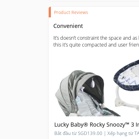
Product Reviews
Convenient
It’s doesn’t constraint the space and as 
this it’s quite compacted and user frien
Lucky Baby® Rocky Snoozy™ 3 I
Bắt đầu từ SGD139.00 | Xếp hạng từ 