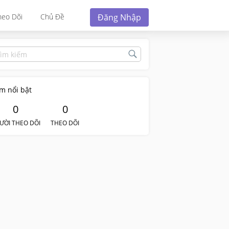
Đăng Nhập
heo Dõi
Chủ Đề
m nổi bật
0
0
ƯỜI THEO DÕI
THEO DÕI