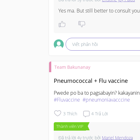
Yes ma. But still better to consult you
Viết phản hồi
Team Bakunanay
Pneumococcal + Flu vaccine
Pwede po ba to pagsabayin? kakayanin b
#Fluvaccine
#pneumoniavacccine
3
Thích
4
Trả Lời
Thành viên VIP
Đã trả lời
4y trước
bởi
Mariel Mendoza