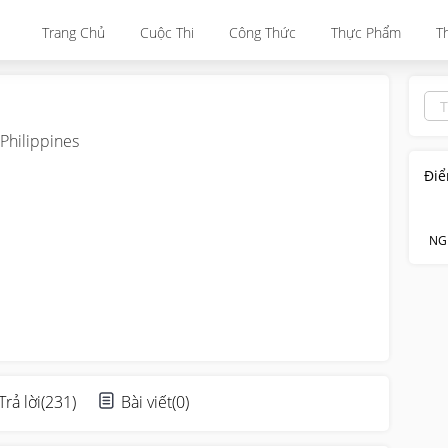
Trang Chủ
Cuộc Thi
Công Thức
Thực Phẩm
T
Philippines
Điể
NG
Trả lời
(
231
)
Bài viết
(
0
)