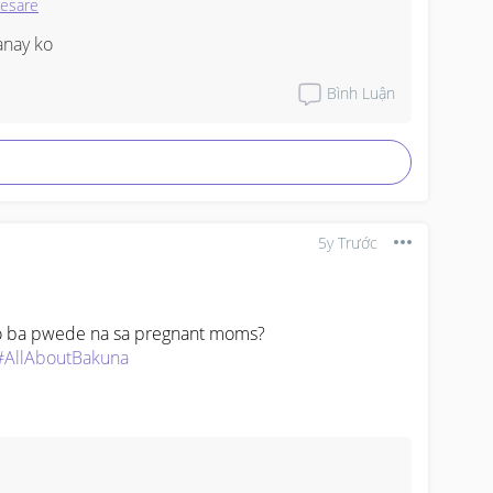
esare
anay ko
Bình Luận
5y Trước
Kahit anong  brand ng Covid vaccine po ba pwede na sa pregnant moms? 
#AllAboutBakuna