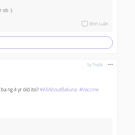
r ob :)
Bình Luận
5y Trước
a ng 4 yr old ito? 
#AllAboutBakuna
#Vaccine