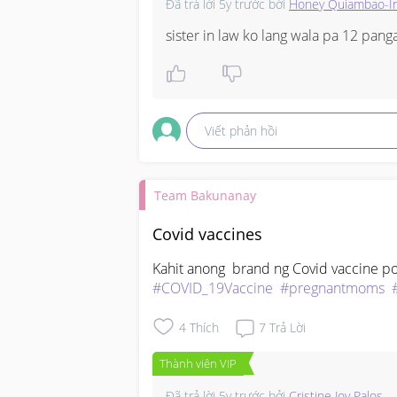
Đã trả lời
5y trước
bởi
Honey Quiambao-Ir
sister in law ko lang wala pa 12 pang
Viết phản hồi
Team Bakunanay
Covid vaccines
#COVID_19Vaccine
#pregnantmoms
4
Thích
7
Trả Lời
Thành viên VIP
Đã trả lời
5y trước
bởi
Cristine Joy Palos