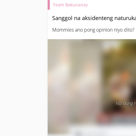
Team Bakunanay
Sanggol na aksidenteng naturuka
Mommies ano pong opinion niyo dito?
Nội dung 