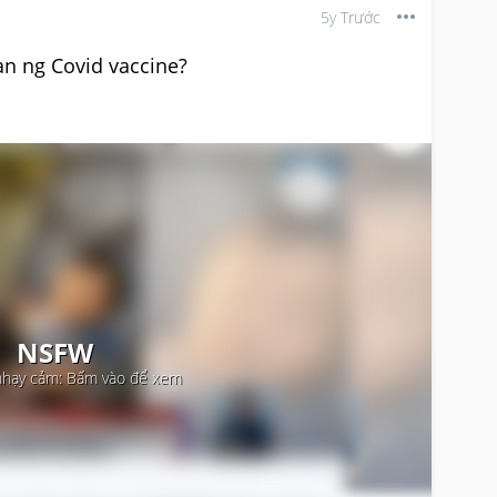
5y Trước
n ng Covid vaccine?
NSFW
nhạy cảm: Bấm vào để xem