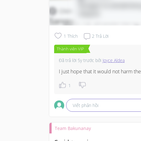
1
Thích
2
Trả Lời
Thành viên VIP
Đã trả lời
5y trước
bởi
Joyce Aldea
I just hope that it would not harm th
1
Viết phản hồi
Team Bakunanay