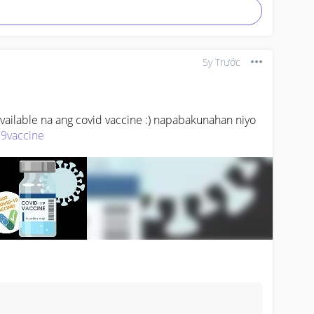
5y Trước
ailable na ang covid vaccine :) napabakunahan niyo 
9vaccine