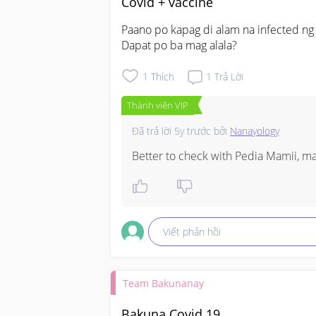
Covid + vaccine
Paano po kapag di alam na infected ng 
Dapat po ba mag alala?
1
Thích
1
Trả Lời
Thành viên VIP
Đã trả lời
5y trước
bởi
Nanayology
Better to check with Pedia Mamii, 
Viết phản hồi
Team Bakunanay
Bakuna Covid 19