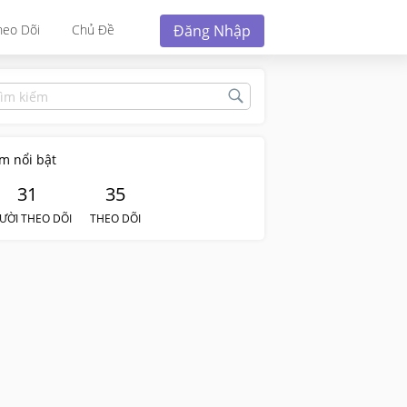
Đăng Nhập
heo Dõi
Chủ Đề
m nổi bật
31
35
ƯỜI THEO DÕI
THEO DÕI