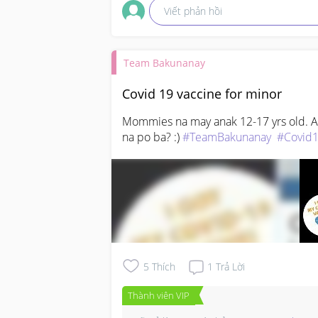
Viết phản hồi
Team Bakunanay
Covid 19 vaccine for minor
Mommies na may anak 12-17 yrs old. Av
na po ba? :) 
#TeamBakunanay
#Covid1
5
Thích
1
Trả Lời
Thành viên VIP