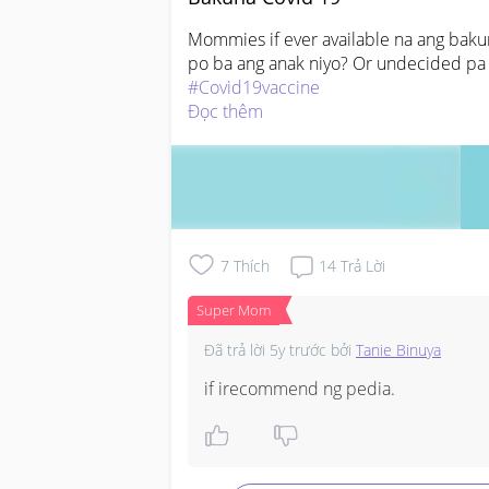
Mommies if ever available na ang baku
po ba ang anak niyo? Or undecided pa 
#Covid19vaccine
Đọc thêm
7
Thích
14
Trả Lời
Super Mom
Đã trả lời
5y trước
bởi
Tanie Binuya
if irecommend ng pedia.