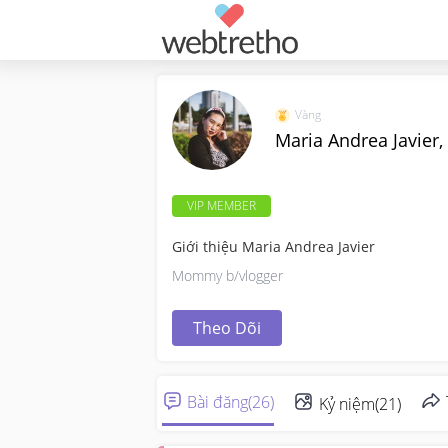
Vàng
Maria Andrea Javier,
VIP MEMBER
Giới thiệu Maria Andrea Javier
Mommy b/vlogger
Theo Dõi
Bài đăng
(
26
)
Kỷ niệm
(
21
)