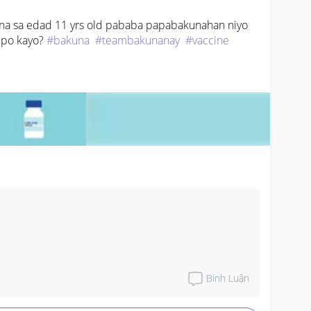
na sa edad 11 yrs old pababa papabakunahan niyo 
po kayo? 
#bakuna
#teambakunanay
#vaccine
Bình Luận