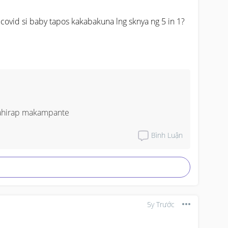
covid si baby tapos kakabakuna lng sknya ng 5 in 1? 
mahirap makampante
Bình Luận
5y Trước