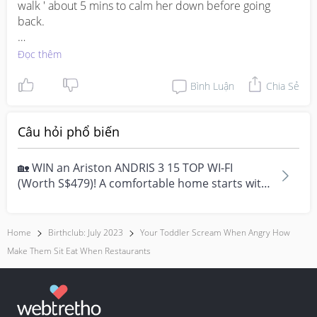
walk ' about 5 mins to calm her down before going 
back.

I try to make a deal by telling her I will reward her if she 
Đọc thêm
is good in the restaurant e.g. give her favourite biscuit
Bình Luận
Chia Sẻ
Câu hỏi phổ biến
🏡 WIN an Ariston ANDRIS 3 15 TOP WI-FI
(Worth S$479)! A comfortable home starts with
everyday moment...
Home
Birthclub: July 2023
Your Toddler Scream When Angry How
Make Them Sit Eat When Restaurants