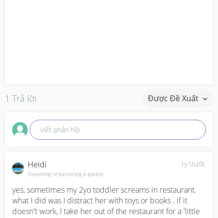
1 Trả lời
Được Đề Xuất
Viết phản hồi
Heidi
1y trước
Dreaming of becoming a parent
yes, sometimes my 2yo toddler screams in restaurant. 
what I did was I distract her with toys or books . if it 
doesn't work, I take her out of the restaurant for a 'little 