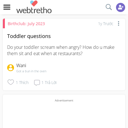
Birthclub: July 2023
1y Trước
Toddler questions
Do your toddler scream when angry? How do u make 
them sit and eat when at restaurants?
Wani
Got a bun in the oven
1
Thích
1
Trả Lời