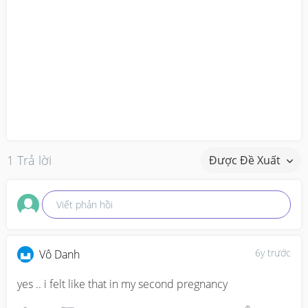
1 Trả lời
Được Đề Xuất
Viết phản hồi
6y trước
Vô Danh
yes .. i felt like that in my second pregnancy