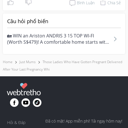
Bình Luận
Chia Sẻ
Câu hỏi phổ biến
🏡 WIN an Ariston ANDRIS 3 15 TOP WI-FI
(Worth S$479)! A comfortable home starts with
everyday moment...
Home
Just Mums
Those Ladies Who Have Gotten Pregnant Delivered
After Your Last Pregnancy Whi
Đã có mặt! App miễn phí! Tải ngay hôm nay!
Hỏi & Đáp