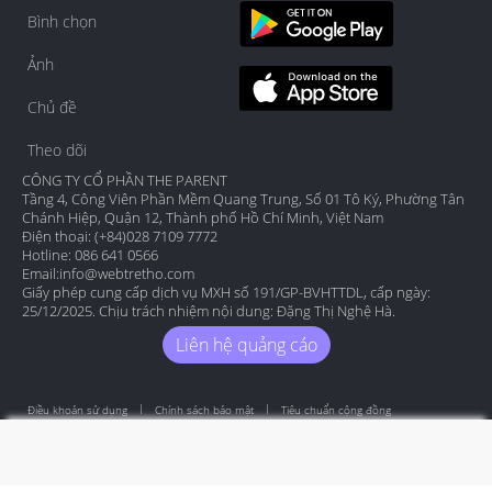
Bình chọn
Ảnh
Chủ đề
Theo dõi
CÔNG TY CỔ PHẦN THE PARENT
Tầng 4, Công Viên Phần Mềm Quang Trung, Số 01 Tô Ký, Phường Tân
Chánh Hiệp, Quận 12, Thành phố Hồ Chí Minh, Việt Nam
Điện thoại: (+84)028 7109 7772
Hotline: 086 641 0566
Email:
info@webtretho.com
Giấy phép cung cấp dịch vụ MXH số 191/GP-BVHTTDL, cấp ngày:
25/12/2025. Chịu trách nhiệm nội dung: Đặng Thị Nghệ Hà.
Liên hệ quảng cáo
Điều khoản sử dụng
Chính sách bảo mật
Tiêu chuẩn cộng đồng
Copyright by Webtretho 2006.