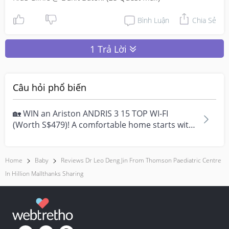
Bình Luận
Chia Sẻ
1 Trả Lời
Câu hỏi phổ biến
🏡 WIN an Ariston ANDRIS 3 15 TOP WI-FI
(Worth S$479)! A comfortable home starts with
everyday moment...
Home
Baby
Reviews Dr Leo Deng Jin From Thomson Paediatric Centre
In Hillion Mallthanks Sharing