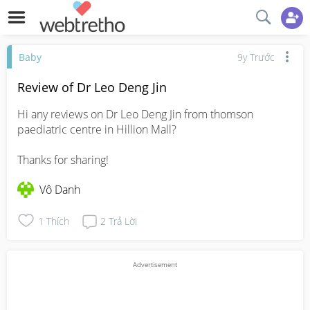
Baby
9y Trước
Review of Dr Leo Deng Jin
Hi any reviews on Dr Leo Deng Jin from thomson 
paediatric centre in Hillion Mall?

Thanks for sharing!
Vô Danh
1
Thích
2
Trả Lời