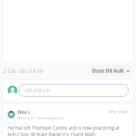
2 Các câu trả lời
Được Đề Xuất
Viết phản hồi
Wee L
4mo trước
Mommy of 1 rambunctious boy
He has left Thomson Centre and is now practicing at 
Kids Clinic @ Bukit Batok! (Le Quest Mall)