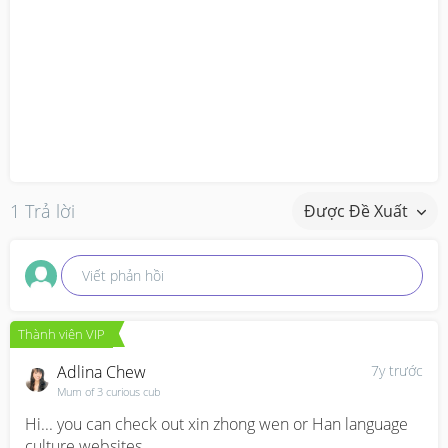
1 Trả lời
Được Đề Xuất
Viết phản hồi
Thành viên VIP
Adlina Chew
7y trước
Mum of 3 curious cub
Hi... you can check out xin zhong wen or Han language 
culture websites