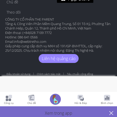
Chủ đề
Theo dõi
CÔNG TY CỔ PHẦN THE PARENT
Tầng 4, Công Viên Phần Mềm Quang Trung, Số 01 Tô Ký, Phường Tân
Chánh Hiệp, Quận 12, Thành phố Hồ Chí Minh, Việt Nam
Điện thoại: (+84)028 7109 7772
Hotline: 086 641 0566
Email:
info@webtretho.com
Giấy phép cung cấp dịch vụ MXH số 191/GP-BVHTTDL, cấp ngày:
25/12/2025. Chịu trách nhiệm nội dung: Đặng Thị Nghệ Hà.
Liên hệ quảng cáo
Điều khoản sử dụng
Chính sách bảo mật
Tiêu chuẩn cộng đồng
Copyright by Webtretho 2006.
Công cụ
Chủ đề
Hỏi & Đáp
Bình chọn
Xem trong app