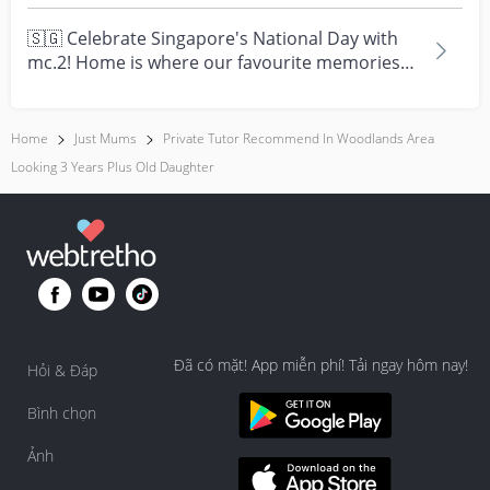
times....
🇸🇬 Celebrate Singapore's National Day with
mc.2! Home is where our favourite memories
are made—and t...
Home
Just Mums
Private Tutor Recommend In Woodlands Area
Looking 3 Years Plus Old Daughter
Đã có mặt! App miễn phí! Tải ngay hôm nay!
Hỏi & Đáp
Bình chọn
Ảnh