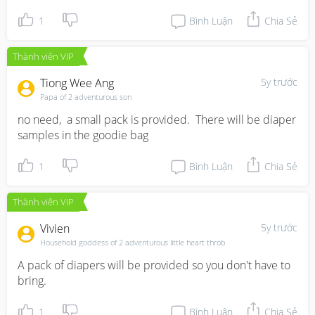
1
Bình Luận
Chia Sẻ
Thành viên VIP
Tiong Wee Ang
5y trước
Papa of 2 adventurous son
no need,  a small pack is provided.  There will be diaper 
samples in the goodie bag
1
Bình Luận
Chia Sẻ
Thành viên VIP
Vivien
5y trước
Household goddess of 2 adventurous little heart throb
A pack of diapers will be provided so you don't have to 
bring.
1
Bình Luận
Chia Sẻ