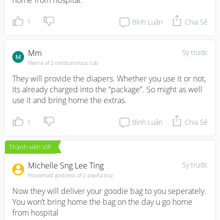
home from hospital.
1
Bình Luận
Chia Sẻ
Mm
5y trước
Mama of 2 rambunctious cub
They will provide the diapers. Whether you use it or not, 
its already charged into the “package”. So might as well 
use it and bring home the extras.
1
Bình Luận
Chia Sẻ
Thành viên VIP
Michelle Sng Lee Ting
5y trước
Household goddess of 2 playful boy
Now they will deliver your goodie bag to you seperately. 
You won’t bring home the bag on the day u go home 
from hospital