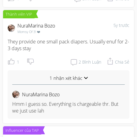
Thành viên VIP
NuraMarina Bozo
5y trước
Momsy Of 3! ❤️
They provide one small pack diapers. Usually enuf for 2-
3 days stay
1
2
Bình Luận
Chia Sẻ
1 nhận xét khác
NuraMarina Bozo
Hmm i guess so. Everything is chargeable thr. But 
we just use lah
Influencer của TAP