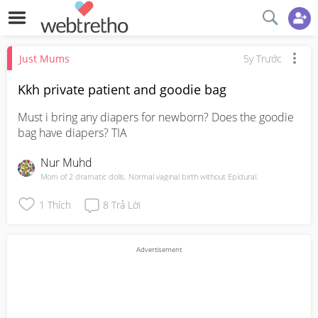
Just Mums
5y Trước
Kkh private patient and goodie bag
Must i bring any diapers for newborn? Does the goodie 
bag have diapers? TIA
Nur Muhd
Mom of 2 dramatic dolls. Normal vaginal birth without Epidural.
1
Thích
8
Trả Lời