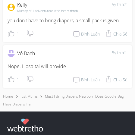
Kelly
5y trước
Mumsy of 1 adventurous little heart throb
you don't have to bring diapers, a small pack is given
1
Bình Luận
Chia Sẻ
5y trước
Vô Danh
Nope. Hospital will provide
1
Bình Luận
Chia Sẻ
Home
Just Mums
Must I Bring Diapers Newborn Does Goodie Bag
Have Diapers Tia