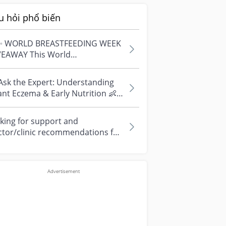
u hỏi phổ biến
✨ WORLD BREASTFEEDING WEEK
VEAWAY This World
astfeeding Week, we're
ebrating every mum's fe...
Ask the Expert: Understanding
ant Eczema & Early Nutrition 👶
ve questions about eczema,
si...
king for support and
ctor/clinic recommendations for
edical abortion i'm feeling really
r...