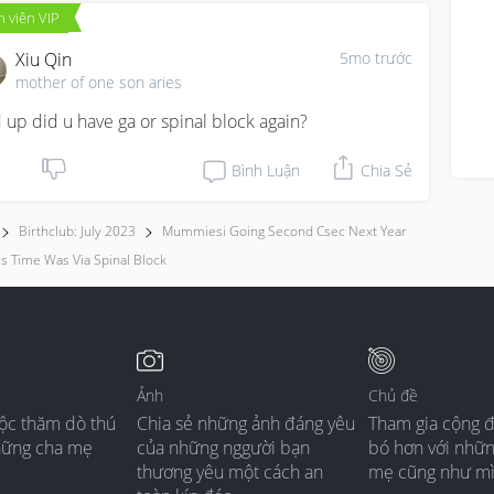
 viên VIP
Xiu Qin
5mo trước
mother of one son aries
 up did u have ga or spinal block again?
Bình Luận
Chia Sẻ
Birthclub: July 2023
Mummiesi Going Second Csec Next Year
s Time Was Via Spinal Block
Ảnh
Chủ đề
ộc thăm dò thú
Chia sẻ những ảnh đáng yêu
Tham gia cộng 
hững cha mẹ
của những nggười bạn
bó hơn với nhữ
thương yêu một cách an
mẹ cũng như m