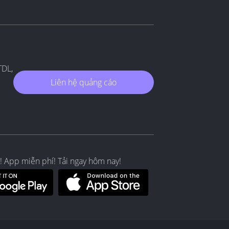
TDL,
Liên hệ quảng cáo
! App miễn phí! Tải ngay hôm nay!