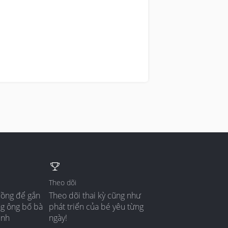
Theo dõi
đồng để gắn
Theo dõi thai kỳ cũng như
ng ông bố bà
phát triển của bé yêu từng
ình
ngày!