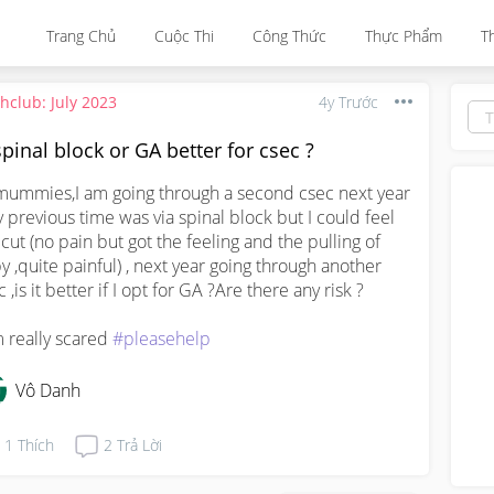
Trang Chủ
Cuộc Thi
Công Thức
Thực Phẩm
T
thclub: July 2023
4y Trước
spinal block or GA better for csec ?
mummies,I am going through a second csec next year 
y previous time was via spinal block but I could feel 
 cut (no pain but got the feeling and the pulling of 
y ,quite painful) , next year going through another 
 ,is it better if I opt for GA ?Are there any risk ?

m really scared 
#pleasehelp
Vô Danh
1
Thích
2
Trả Lời