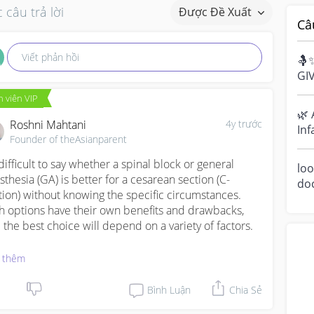
 câu trả lời
Được Đề Xuất
Câ
Viết phản hồi
🤱
GI
Bre
 viên VIP
cel
🌿 
Roshni Mahtani
4y trước
Inf
Founder of theAsianparent
Ha
sen
 difficult to say whether a spinal block or general 
loo
sthesia (GA) is better for a cesarean section (C-
do
tion) without knowing the specific circumstances. 
a m
h options have their own benefits and drawbacks, 
ove
 the best choice will depend on a variety of factors.

t has your obgyn adviced you?
 thêm
Bình Luận
Chia Sẻ