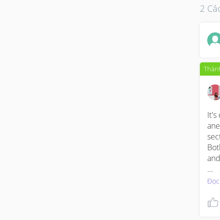
2 Các
Thành
It's
ane
sec
Bot
and
Wha
Đọc