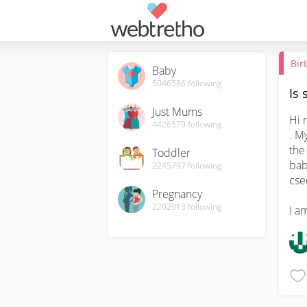
Bir
Baby
5046586
following
Is 
Just Mums
Hi 
4426579
following
. M
the
Toddler
bab
2245797
following
csec
Pregnancy
2202913
following
I a