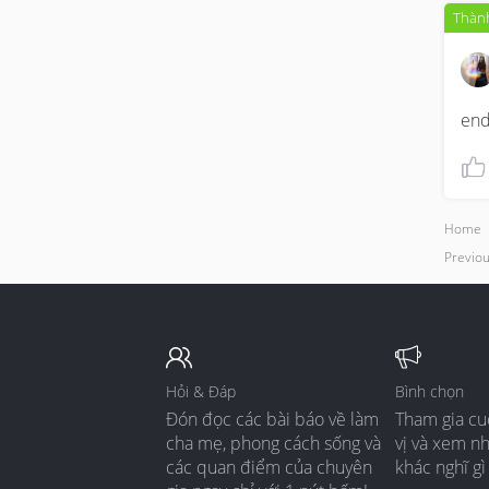
Thành
end
Home
Previou
Hỏi & Đáp
Bình chọn
Đón đọc các bài báo về làm
Tham gia cu
cha mẹ, phong cách sống và
vị và xem n
các quan điểm của chuyên
khác nghĩ gì