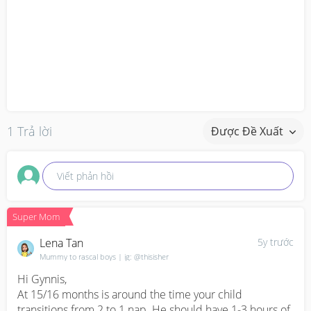
1 Trả lời
Được Đề Xuất
Viết phản hồi
Super Mom
Lena Tan
5y trước
Mummy to rascal boys | ig: @thisisher
Hi Gynnis,

At 15/16 months is around the time your child 
transitions from 2 to 1 nap. He should have 1-3 hours of 