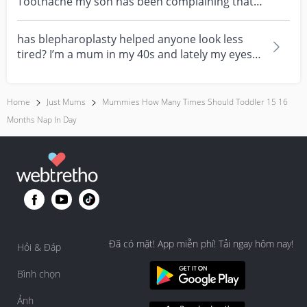
Toothache my son has been complaining that
one of his teet...
has blepharoplasty helped anyone look less
tired? I’m a mum in my 40s and lately my eyes
always look...
Home
Just Mums
Mummies How Many Times Should Toddler 15 16
Months Nap In Day
Đã có mặt! App miễn phí! Tải ngay hôm nay!
Hỏi & Đáp
Bình chọn
Ảnh