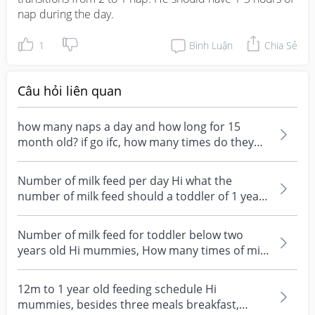
nap during the day.
1
Bình Luận
Chia Sẻ
Câu hỏi liên quan
how many naps a day and how long for 15
month old? if go ifc, how many times do they
nap?
Number of milk feed per day Hi what the
number of milk feed should a toddler of 1 year
old plus be d...
Number of milk feed for toddler below two
years old Hi mummies, How many times of milk
feed should...
12m to 1 year old feeding schedule Hi
mummies, besides three meals breakfast,