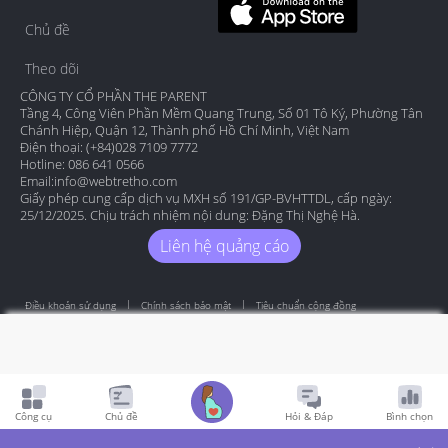
Chủ đề
Theo dõi
CÔNG TY CỔ PHẦN THE PARENT
Tầng 4, Công Viên Phần Mềm Quang Trung, Số 01 Tô Ký, Phường Tân
Chánh Hiệp, Quận 12, Thành phố Hồ Chí Minh, Việt Nam
Điện thoại: (+84)028 7109 7772
Hotline: 086 641 0566
Email:
info@webtretho.com
Giấy phép cung cấp dịch vụ MXH số 191/GP-BVHTTDL, cấp ngày:
25/12/2025. Chịu trách nhiệm nội dung: Đặng Thị Nghệ Hà.
Liên hệ quảng cáo
Điều khoản sử dụng
Chính sách bảo mật
Tiêu chuẩn cộng đồng
Copyright by Webtretho 2006.
Công cụ
Chủ đề
Hỏi & Đáp
Bình chọn