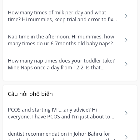
lunch and dinner. How...
How many times of milk per day and what
time? Hi mummies, keep trial and error to fix
up a routine o...
Nap time in the afternoon. Hi mummies, how
many times do ur 6-7months old baby naps?
How long to eac...
How many nap times does your toddler take?
Mine Naps once a day from 12-2. Is that
enough nap time?
Câu hỏi phổ biến
PCOS and starting IVF....any advice? Hi
everyone, I have PCOS and I'm just about to
start my first I...
dentist recommendation in Johor Bahru for