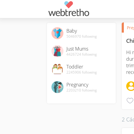
Pre
Baby
5046970
following
Ch
Just Mums
Hi 
4426724
following
dur
tri
Toddler
rec
2245906
following
Pregnancy
2203210
following
2 Các