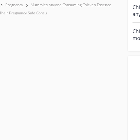
Pregnancy
Mummies Anyone Consuming Chicken Essence
Ch
Their Pregnancy Safe Consu
any
bra
cor
Ch
mo
#fi