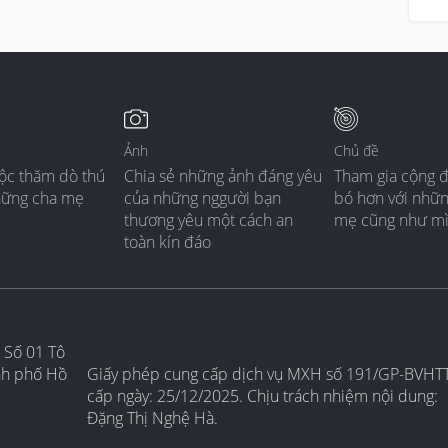
Ảnh
Chủ đề
ộc thăm dò thú
Chia sẻ những ảnh đáng yêu
Tham gia cộng 
hững cha mẹ
của những nggười bạn
bó hơn với nhữ
thương yêu một cách an
mẹ cũng như m
toàn kín đáo
 Số 01 Tô
nh phố Hồ
Giấy phép cung cấp dịch vụ MXH số 191/GP-BVHT
cấp ngày: 25/12/2025. Chịu trách nhiệm nội dung:
Đặng Thị Nghệ Hà.