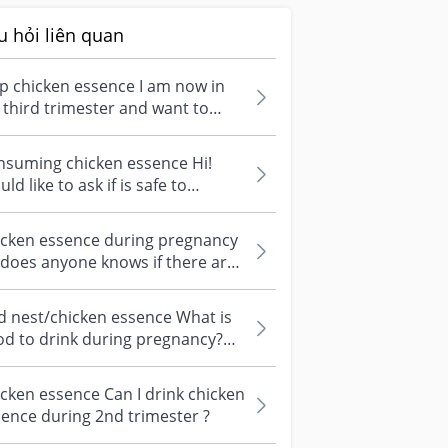
u hỏi liên quan
p chicken essence I am now in
third trimester and want to
nsume chicken essence. Any
nd o...
nsuming chicken essence Hi!
ld like to ask if is safe to
nsume chicken essence during
fir...
icken essence during pregnancy
 does anyone knows if there are
itional benefits of drinking...
d nest/chicken essence What is
d to drink during pregnancy?
rd trimester... can recommend
.
cken essence Can I drink chicken
ence during 2nd trimester ?