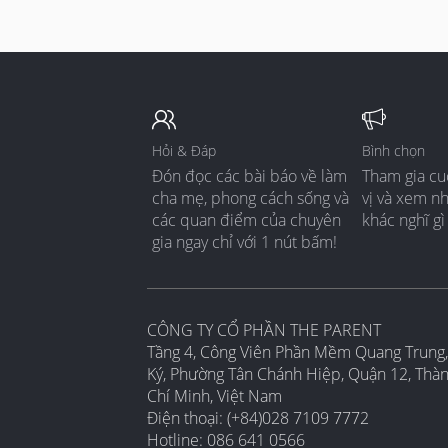
Hỏi & Đáp
Bình chọn
Đón đọc các bài báo về làm
Tham gia cu
cha mẹ, phong cách sống và
vị và xem n
các quan điểm của chuyên
khác nghĩ gì
gia ngay chỉ với 1 nút bấm!
CÔNG TY CỔ PHẦN THE PARENT
Tầng 4, Công Viên Phần Mềm Quang Trung,
Ký, Phường Tân Chánh Hiệp, Quận 12, Thà
Chí Minh, Việt Nam
Điện thoại: (+84)028 7109 7772
Hotline: 086 641 0566