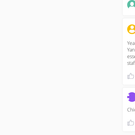
Yea
Yan
ess
sta
Chi