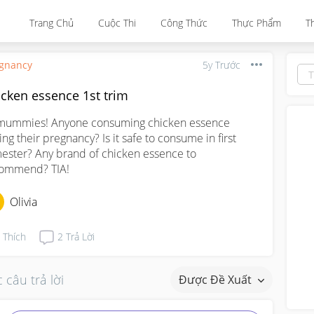
Trang Chủ
Cuộc Thi
Công Thức
Thực Phẩm
T
gnancy
5y Trước
icken essence 1st trim
mummies! Anyone consuming chicken essence 
ing their pregnancy? Is it safe to consume in first 
mester? Any brand of chicken essence to 
ommend? TIA!
Olivia
Thích
2
Trả Lời
 câu trả lời
Được Đề Xuất