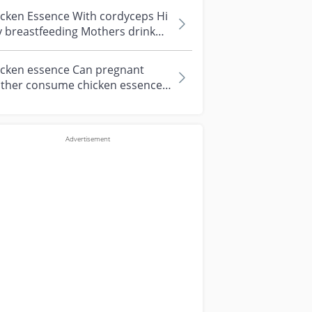
icken Essence With cordyceps Hi
 breastfeeding Mothers drink
nds chicken essence for
dyce...
icken essence Can pregnant
ther consume chicken essence?
rstbaby