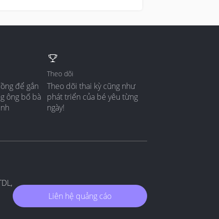
Theo dõi
đồng để gắn
Theo dõi thai kỳ cũng như
ng ông bố bà
phát triển của bé yêu từng
ình
ngày!
TDL,
Liên hệ quảng cáo