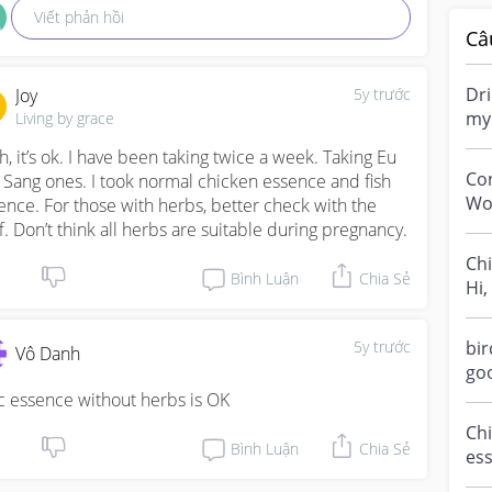
Viết phản hồi
Câ
Dri
Joy
5y trước
my 
Living by grace
co
h, it’s ok. I have been taking twice a week. Taking Eu 
bra
Co
 Sang ones. I took normal chicken essence and fish 
Wou
ence. For those with herbs, better check with the 
co
ff. Don’t think all herbs are suitable during pregnancy.
the 
Ch
Bình Luận
Chia Sẻ
Hi,
add
5y trước
bir
Vô Danh
goo
Thi
c essence without herbs is OK
m..
Chi
Bình Luận
Chia Sẻ
ess