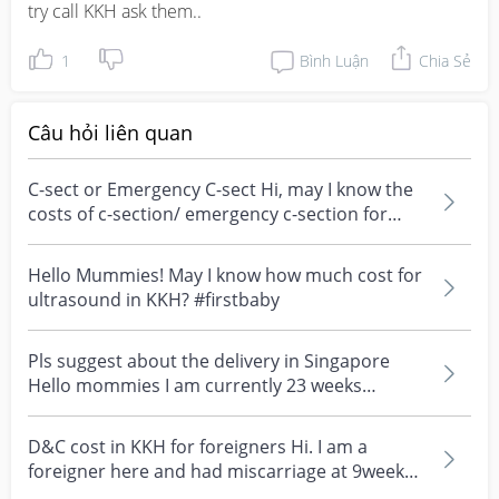
try call KKH ask them..
1
Bình Luận
Chia Sẻ
Câu hỏi liên quan
C-sect or Emergency C-sect Hi, may I know the
costs of c-section/ emergency c-section for
KKH under...
Hello Mummies! May I know how much cost for
ultrasound in KKH? #firstbaby
Pls suggest about the delivery in Singapore
Hello mommies I am currently 23 weeks
pregnant, as we r...
D&C cost in KKH for foreigners Hi. I am a
foreigner here and had miscarriage at 9weeks.
Do you have...