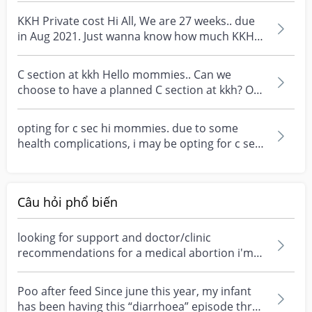
KKH Private cost Hi All, We are 27 weeks.. due
in Aug 2021. Just wanna know how much KKH
private c...
C section at kkh Hello mommies.. Can we
choose to have a planned C section at kkh? Or
do the gynae...
opting for c sec hi mommies. due to some
health complications, i may be opting for c sec
at kkh or N...
Câu hỏi phổ biến
looking for support and doctor/clinic
recommendations for a medical abortion i'm
feeling really over...
Poo after feed Since june this year, my infant
has been having this “diarrhoea” episode three