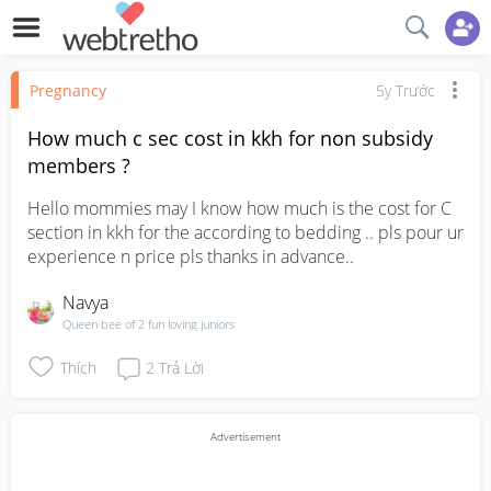
Pregnancy
5y Trước
How much c sec cost in kkh for non subsidy
members ?
Hello mommies may I know how much is the cost for C 
section in kkh for the according to bedding .. pls pour ur 
experience n price pls thanks in advance..
Navya
Queen bee of 2 fun loving juniors
Thích
2
Trả Lời