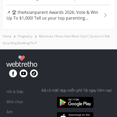
times....
📌 🏆 theAsianparent Awards 2026: Vote & Win
Up To $1,000! Tell us your top parenting
brands and win y...
Home
Pregnancy
Mommies I Know How Much Cost C Section In Kkh
According Bedding Pls P
Đã có mặt! App miễn phí! Tải ngay hôm nay!
Hỏi & Đáp
Bình chọn
Ảnh