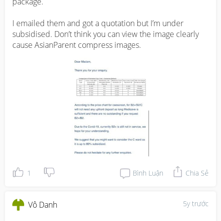
package.

I emailed them and got a quotation but I’m under 
subsidised. Don’t think you can view the image clearly 
cause AsianParent compress images.
1
Bình Luận
Chia Sẻ
5y trước
Vô Danh