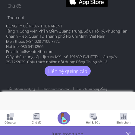
Chủ đề
Theo dõi
CÔNG TY CỔ PHẦN THE PARENT
Tầng 4, Công Viên Phần Mềm Quang Trung, Số 01 Tô Ký, Phường Tân
Chánh Hiệp, Quận 12, Thành phố Hồ Chí Minh, Việt Nam
Điện thoại: (+84)028 7109 7772
Hotline: 086 641 0566
Email:
info@webtretho.com
Giấy phép cung cấp dịch vụ MXH số 191/GP-BVHTTDL, cấp ngày:
25/12/2025. Chịu trách nhiệm nội dung: Đặng Thị Nghệ Hà.
Liên hệ quảng cáo
Điều khoản sử dụng
Chính sách bảo mật
Tiêu chuẩn cộng đồng
Copyright by Webtretho 2006.
Công cụ
Chủ đề
Hỏi & Đáp
Bình chọn
Xem trong app