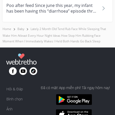
Poo after feed Since june this year, my infant
has been having this “diarrhoea” episode three
times....
Home
Baby
Lately 2 Month Old Tend Rub Face While Sleeping That
Wake Him Atleast Every Hour Night Ideas How Stop Him Rubbing Face
Moment When I Immediately Wakes I Held Both Hands Go Back Sleep
Đã có mặt! App miễn phí! Tải ngay hôm nay!
Hỏi & Đáp
Bình chọn
Ảnh