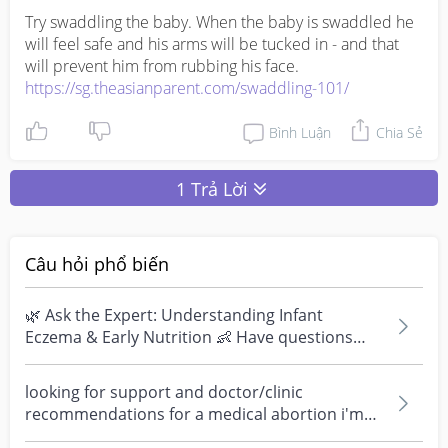
Try swaddling the baby. When the baby is swaddled he 
will feel safe and his arms will be tucked in - and that 
https://sg.theasianparent.com/swaddling-101/
Bình Luận
Chia Sẻ
1 Trả Lời
Câu hỏi phổ biến
🌿 Ask the Expert: Understanding Infant
Eczema & Early Nutrition 👶 Have questions
about eczema, sensi...
looking for support and doctor/clinic
recommendations for a medical abortion i'm
feeling really over...