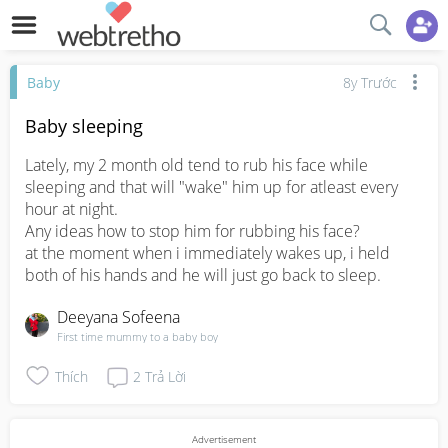
Baby
8y Trước
Baby sleeping
Lately, my 2 month old tend to rub his face while 
sleeping and that will "wake" him up for atleast every 
hour at night.

Any ideas how to stop him for rubbing his face?

at the moment when i immediately wakes up, i held 
both of his hands and he will just go back to sleep.
Deeyana Sofeena
First time mummy to a baby boy
Thích
2
Trả Lời