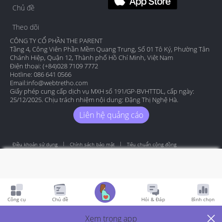
Chủ đề
Theo dõi
CÔNG TY CỔ PHẦN THE PARENT
Tầng 4, Công Viên Phần Mềm Quang Trung, Số 01 Tô Ký, Phường Tân
Chánh Hiệp, Quận 12, Thành phố Hồ Chí Minh, Việt Nam
Điện thoại: (+84)028 7109 7772
Hotline: 086 641 0566
Email:
info@webtretho.com
Giấy phép cung cấp dịch vụ MXH số 191/GP-BVHTTDL, cấp ngày:
25/12/2025. Chịu trách nhiệm nội dung: Đặng Thị Nghệ Hà.
Liên hệ quảng cáo
Điều khoản sử dụng
Chính sách bảo mật
Tiêu chuẩn cộng đồng
Copyright by Webtretho 2006.
Công cụ
Chủ đề
Hỏi & Đáp
Bình chọn
Xem trong app