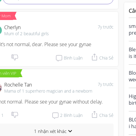
Câ
r Mom
sma
Cherlyn
7y trước
pre
Mum of 2 beautiful girls
dar
it’s not normal, dear. Please see your gynae
was
Ble
is 
Bình Luận
Chia Sẻ
DC?
Blo
 viên VIP
wee
Rochelle Tan
7y trước
pa
Mama of 1 superhero magician and a newborn
out,
Hig
s not normal. Please see your gynae without delay.
bi
thi
1
2
Bình Luận
Chia Sẻ
pre
BL
i h
1 nhận xét khác
hou