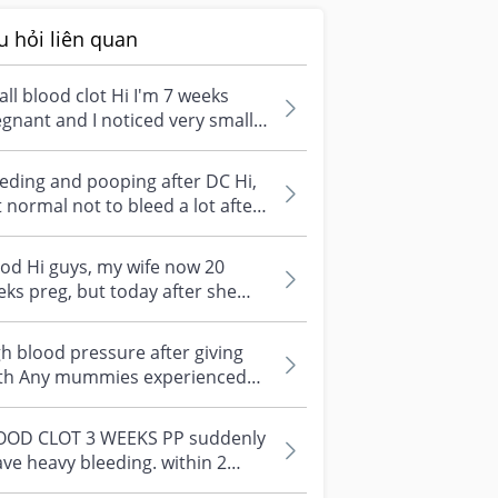
u hỏi liên quan
ll blood clot Hi I'm 7 weeks
gnant and I noticed very small
k brown/ black clot when I
h...
eding and pooping after DC Hi,
it normal not to bleed a lot after
 I bleed quite a bit righ...
od Hi guys, my wife now 20
ks preg, but today after she
ss urine suddenly blood came
 is...
h blood pressure after giving
rth Any mummies experienced
s before? During whole
gnancy b...
OOD CLOT 3 WEEKS PP suddenly
ave heavy bleeding. within 2
rs my pad is so FULL and when i