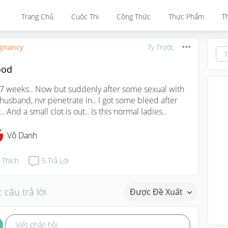
Trang Chủ
Cuộc Thi
Công Thức
Thực Phẩm
T
gnancy
7y Trước
ood
 7 weeks.. Now but suddenly after some sexual with 
husband, nvr penetrate in.. I got some bleed after 
.. And a small clot is out.. Is this normal ladies..
Vô Danh
Thích
5
Trả Lời
 câu trả lời
Được Đề Xuất
Viết phản hồi