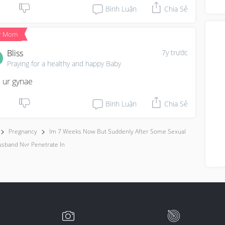
you
Bình Luận
Chia Sẻ
y...
r Mom
Bliss
7y trước
Praying for a healthy and happy Baby
 ur gynae
Bình Luận
Chia Sẻ
Pregnancy
Im 7 Weeks Now But Suddenly After Some Sexual
usband Nvr Penetrate In