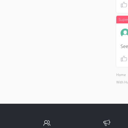
Supe
See
Home
With H