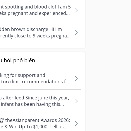
..
ht spotting and blood clot I am 5
eks pregnant and experienced
ht brown spotting & small blo...
dden brown discharge Hi I'm
rently close to 9 weeks pregnant
h my 1st. Went to toilet and su...
u hỏi phổ biến
king for support and
ctor/clinic recommendations for
edical abortion i'm feeling really
r...
 after feed Since june this year,
infant has been having this
arrhoea” episode three times....
🏆 theAsianparent Awards 2026:
e & Win Up To $1,000! Tell us