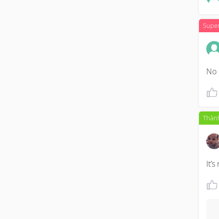
Supe
No 
Thành
It’