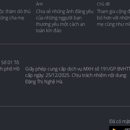
Ảnh
Chủ đề
ộc thăm dò thú
Chia sẻ những ảnh đáng yêu
Tham gia cộng 
hững cha mẹ
của những nggười bạn
bó hơn với nhữ
thương yêu một cách an
mẹ cũng như m
toàn kín đáo
 Số 01 Tô
nh phố Hồ
Giấy phép cung cấp dịch vụ MXH số 191/GP-BVHT
cấp ngày: 25/12/2025. Chịu trách nhiệm nội dung:
Đặng Thị Nghệ Hà.
Đã có mặt