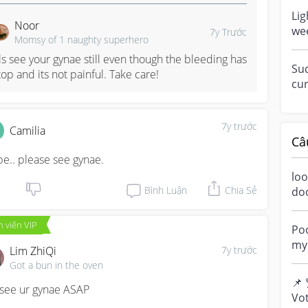
pe.
Lig
Noor
we
7y Trước
Momsy of 1 naughty superhero
lig
ls see your gynae still even though the bleeding has 
Su
top and its not painful. Take care!
cur
wit
7y trước
Camilia
Câ
e.. please see gynae.
loo
Bình Luận
Chia Sẻ
do
a m
ove
 viên VIP
Poo
my 
Lim ZhiQi
7y trước
“di
Got a bun in the oven
📌 
 see ur gynae ASAP
Vot