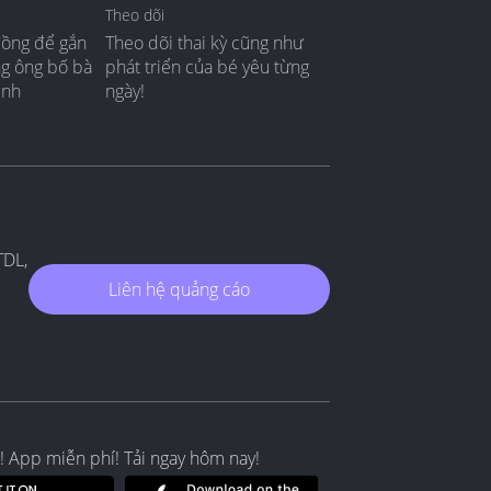
Theo dõi
đồng để gắn
Theo dõi thai kỳ cũng như
ng ông bố bà
phát triển của bé yêu từng
ình
ngày!
TDL,
Liên hệ quảng cáo
! App miễn phí! Tải ngay hôm nay!