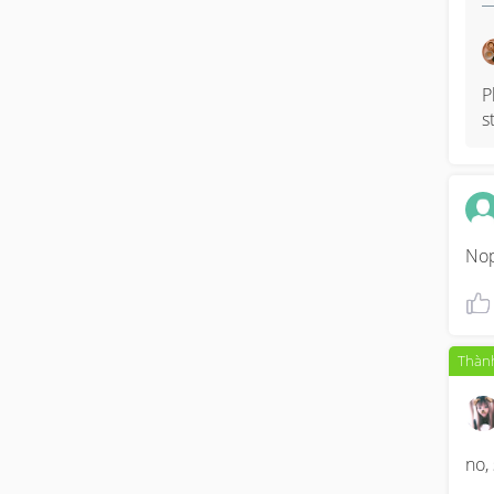
P
s
Nop
Thành
no,