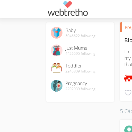
Pre
Baby
5046622
following
Bl
Just Mums
I'm
4426595
following
my 
that
Toddler
2245809
following
Pregnancy
2202939
following
5 Các