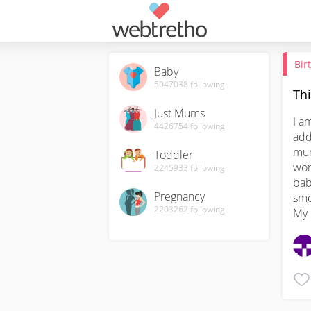
Bir
Baby
5047038
following
Th
Just Mums
I a
4426754
following
add
mum
Toddler
wor
2245933
following
bab
Pregnancy
sme
2203262
following
My 