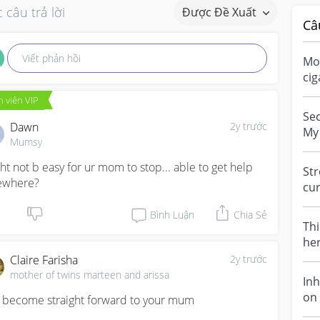
 câu trả lời
Được Đề Xuất
Câ
Viết phản hồi
Mo
cig
sm
 viên VIP
but
Se
Dawn
2y trước
My 
Mumsy
and
ht not b easy for ur mom to stop... able to get help 
Str
ewhere?
cur
I'm
Bình Luận
Chia Sẻ
Th
her
ha
Claire Farisha
2y trước
own
mother of twins marteen and arissa
In
on 
t become straight forward to your mum
in