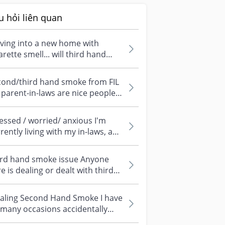
u hỏi liên quan
ving into a new home with
arette smell... will third hand
oke affect baby? We don’t smoke
...
cond/third hand smoke from FIL
parent-in-laws are nice people
 they treat me very well. They...
essed / worried/ anxious I'm
rently living with my in-laws, and
 now 30 weeks pregnant. I'v...
ird hand smoke issue Anyone
e is dealing or dealt with third
nd smoke issue coming from
 p...
haling Second Hand Smoke I have
many occasions accidentally
haled second hand smoke, such