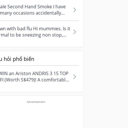
.
hale Second Hand Smoke I have
many occasions accidentally
haled second hand smoke, such
wa...
n with bad flu Hi mummies. Is it
mal to be sneezing non stop,
ing running nose (like drip...
u hỏi phổ biến
WIN an Ariston ANDRIS 3 15 TOP
FI (Worth S$479)! A comfortable
e starts with everyday
ment...