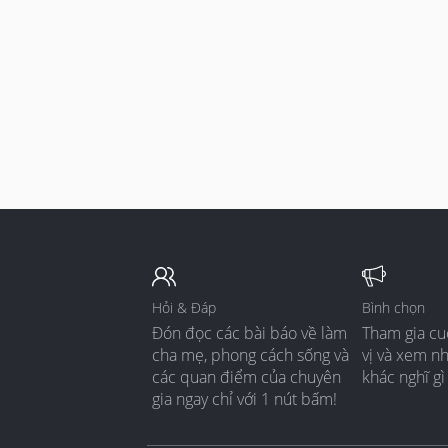
Hỏi & Đáp
Bình chọn
Đón đọc các bài báo về làm
Tham gia cu
cha mẹ, phong cách sống và
vị và xem n
các quan điểm của chuyên
khác nghĩ gì
gia ngay chỉ với 1 nút bấm!