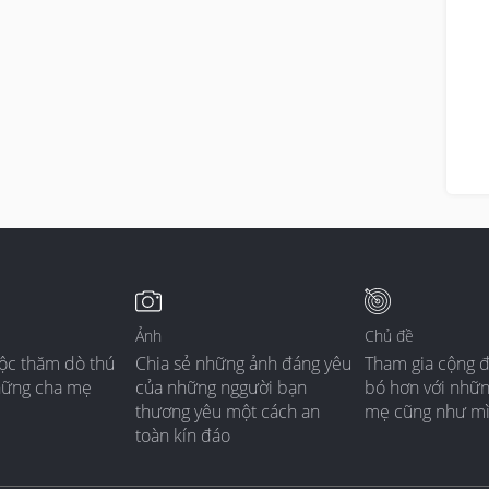
Ảnh
Chủ đề
ộc thăm dò thú
Chia sẻ những ảnh đáng yêu
Tham gia cộng 
hững cha mẹ
của những nggười bạn
bó hơn với nhữ
thương yêu một cách an
mẹ cũng như m
toàn kín đáo