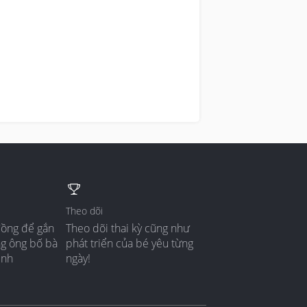
Theo dõi
đồng để gắn
Theo dõi thai kỳ cũng như
ng ông bố bà
phát triển của bé yêu từng
ình
ngày!