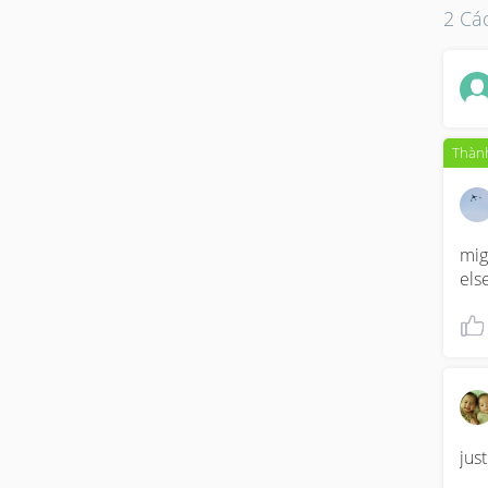
2 Các
Thành
mig
els
jus