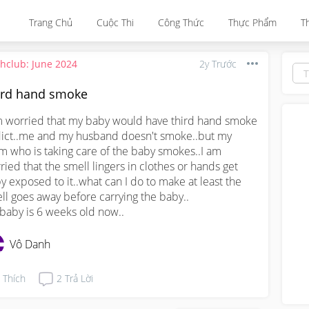
Trang Chủ
Cuộc Thi
Công Thức
Thực Phẩm
T
thclub: June 2024
2y Trước
ird hand smoke
m worried that my baby would have third hand smoke 
ict..me and my husband doesn't smoke..but my 
 who is taking care of the baby smokes..I am 
ried that the smell lingers in clothes or hands get 
y exposed to it..what can I do to make at least the 
ll goes away before carrying the baby..

baby is 6 weeks old now..
Vô Danh
Thích
2
Trả Lời