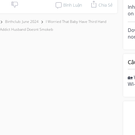
as..
Bình Luận
Chia Sẻ
In
on 
in
Birthclub: June 2024
I Worried That Baby Have Third Hand
as 
Dow
Addict Husband Doesnt Smokeb
nor
hav
Câ
🏡 
WI-
hom
mo