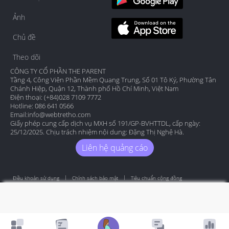
Ảnh
Chủ đề
Theo dõi
CÔNG TY CỔ PHẦN THE PARENT
Tầng 4, Công Viên Phần Mềm Quang Trung, Số 01 Tô Ký, Phường Tân
Chánh Hiệp, Quận 12, Thành phố Hồ Chí Minh, Việt Nam
Điện thoại: (+84)028 7109 7772
Hotline: 086 641 0566
Email:
info@webtretho.com
Giấy phép cung cấp dịch vụ MXH số 191/GP-BVHTTDL, cấp ngày:
25/12/2025. Chịu trách nhiệm nội dung: Đặng Thị Nghệ Hà.
Liên hệ quảng cáo
Điều khoản sử dụng
Chính sách bảo mật
Tiêu chuẩn cộng đồng
Copyright by Webtretho 2006.