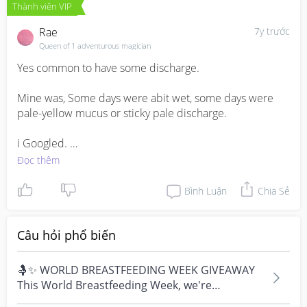
Thành viên VIP
Rae
7y trước
Queen of 1 adventurous magician
Yes common to have some discharge. 

Mine was, Some days were abit wet, some days were 
pale-yellow mucus or sticky pale discharge. 

i Googled. 

“A thick, yellow discharge without a smell can also be a 
Đọc thêm
sign that a period is coming or be an early sign of 
pregnancy. “
Bình Luận
Chia Sẻ
Câu hỏi phổ biến
🤱✨ WORLD BREASTFEEDING WEEK GIVEAWAY
This World Breastfeeding Week, we're
celebrating every mum's fe...