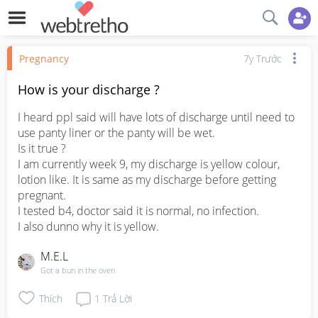
Pregnancy
7y Trước
How is your discharge ?
I heard ppl said will have lots of discharge until need to 
use panty liner or the panty will be wet.

Is it true ? 

I am currently week 9, my discharge is yellow colour, 
lotion like. It is same as my discharge before getting 
pregnant. 

I tested b4, doctor said it is normal, no infection.

I also dunno why it is yellow.
M.e.l
Got a bun in the oven
Thích
1
Trả Lời