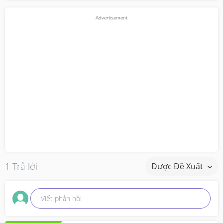
1 Trả lời
Được Đề Xuất
Viết phản hồi