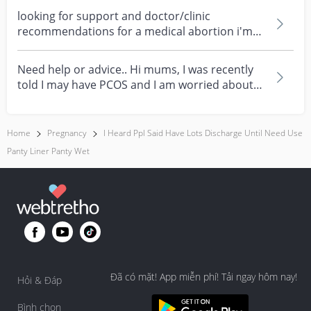
looking for support and doctor/clinic
recommendations for a medical abortion i'm
feeling really over...
Need help or advice.. Hi mums, I was recently
told I may have PCOS and I am worried about
how it mig...
Home
Pregnancy
I Heard Ppl Said Have Lots Discharge Until Need Use
Panty Liner Panty Wet
Đã có mặt! App miễn phí! Tải ngay hôm nay!
Hỏi & Đáp
Bình chọn