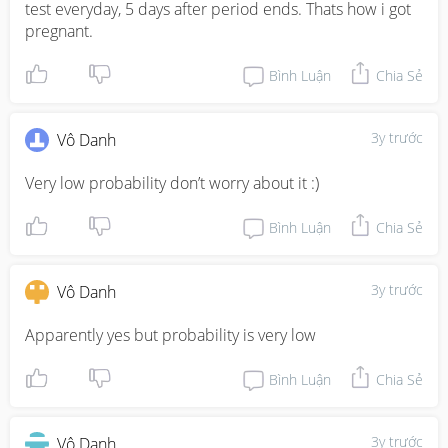
test everyday, 5 days after period ends. Thats how i got 
pregnant.
Bình Luận
Chia Sẻ
3y trước
Vô Danh
Very low probability don’t worry about it :)
Bình Luận
Chia Sẻ
3y trước
Vô Danh
Apparently yes but probability is very low
Bình Luận
Chia Sẻ
3y trước
Vô Danh