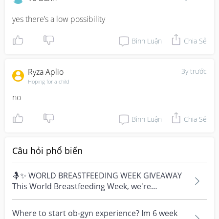
yes there’s a low possibility
Bình Luận
Chia Sẻ
Ryza Aplio
3y trước
Hoping for a child
no
Bình Luận
Chia Sẻ
Câu hỏi phổ biến
🤱✨ WORLD BREASTFEEDING WEEK GIVEAWAY
This World Breastfeeding Week, we're
celebrating every mum's fe...
Where to start ob-gyn experience? Im 6 week