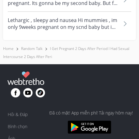
pregnant. Its gonna be my second baby. But for
singapore...
Lethargic , sleepy and nausea Hi mummies , im
only 9weeks pregnant on my scnd baby but im
feeling su...
Home
Random Talk
I Get Pregnant 2 Days After Period I Had Sexual
Intercourse 2 Days After Peri
Đã có mặt! App miễn phí! Tải ngay hôm nay!
Hỏi & Đáp
Bình chọn
Ảnh