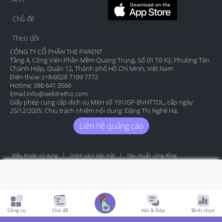
Chủ đề
Theo dõi
CÔNG TY CỔ PHẦN THE PARENT
Tầng 4, Công Viên Phần Mềm Quang Trung, Số 01 Tô Ký, Phường Tân
Chánh Hiệp, Quận 12, Thành phố Hồ Chí Minh, Việt Nam
Điện thoại: (+84)028 7109 7772
Hotline: 086 641 0566
Email:
info@webtretho.com
Giấy phép cung cấp dịch vụ MXH số 191/GP-BVHTTDL, cấp ngày:
25/12/2025. Chịu trách nhiệm nội dung: Đặng Thị Nghệ Hà.
Liên hệ quảng cáo
Điều khoản sử dụng
Chính sách bảo mật
Tiêu chuẩn cộng đồng
Copyright by Webtretho 2006.
Công cụ
Chủ đề
Hỏi & Đáp
Bình chọn