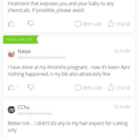
treatment that exposes you and your baby to any 
chemicals. If possible, please avoid
Bình Luận
Chia Sẻ
Thành viên VIP
Navya
7y trước
Queen bee of 2 fun loving juniors
I have done at my 4months pregnant.. now it’s been 4yrs 
nothing happened, n my bb also absolutely fine
1
Bình Luận
Chia Sẻ
CChu
7y trước
Expecting lil one arrival
Better not... I didn’t do any to my hair expect for cutting 
only