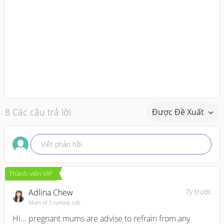
8 Các câu trả lời
Được Đề Xuất
Viết phản hồi
Thành viên VIP
Adlina Chew
7y trước
Mum of 3 curious cub
Hi... pregnant mums are advise to refrain from any 