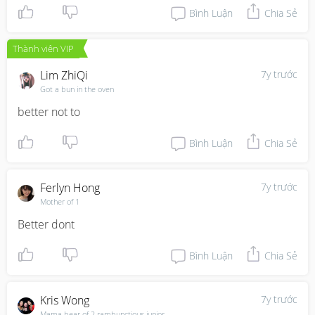
Bình Luận
Chia Sẻ
Thành viên VIP
Lim ZhiQi
7y trước
Got a bun in the oven
better not to
Bình Luận
Chia Sẻ
Ferlyn Hong
7y trước
Mother of 1
Better dont
Bình Luận
Chia Sẻ
Kris Wong
7y trước
Mama bear of 2 rambunctious junior