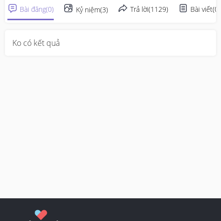
Bài đăng
(
0
)
Trả lời
(
1129
)
Bài viết
(
0
)
Kỷ niệm
(
3
)
Ko có kết quả