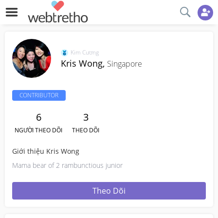
Kim Cương
Kris Wong,
Singapore
CONTRIBUTOR
6
3
NGƯỜI THEO DÕI
THEO DÕI
Giới thiệu Kris Wong
Mama bear of 2 rambunctious junior
Theo Dõi