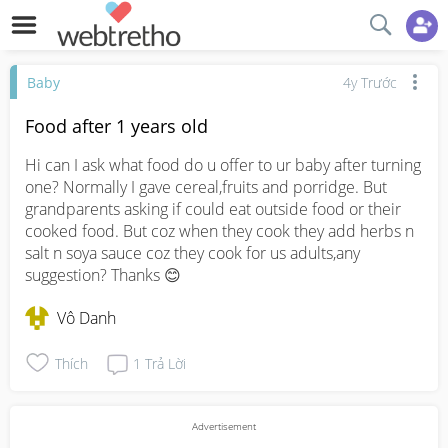
Baby
4y Trước
Food after 1 years old
Hi can I ask what food do u offer to ur baby after turning 
one? Normally I gave cereal,fruits and porridge. But 
grandparents asking if could eat outside food or their 
cooked food. But coz when they cook they add herbs n 
salt n soya sauce coz they cook for us adults,any 
suggestion? Thanks 😊
Vô Danh
Thích
1
Trả Lời