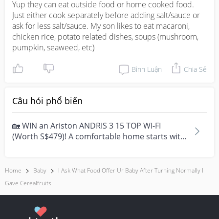
Yup they can eat outside food or home cooked food. 
Just either cook separately before adding salt/sauce or 
ask for less salt/sauce. My son likes to eat macaroni, 
chicken rice, potato related dishes, soups (mushroom, 
pumpkin, seaweed, etc)
Bình Luận
Chia Sẻ
Câu hỏi phổ biến
🏡 WIN an Ariston ANDRIS 3 15 TOP WI-FI
(Worth S$479)! A comfortable home starts with
everyday moment...
Home
Baby
I Ask What Food Offer Ur Baby After Turning Normally I
Gave Cerealfruits