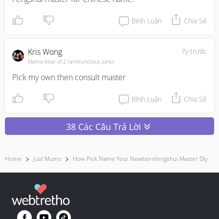
Bình Luận
Chia Sẻ
Kris Wong
7y trước
Mama bear of 2 rambunctious junior
Pick my own then consult master
Bình Luận
Chia Sẻ
38 Các Câu Trả Lời
Home
Just Mums
How Pick Name Your Newbornfengshui Master Diy