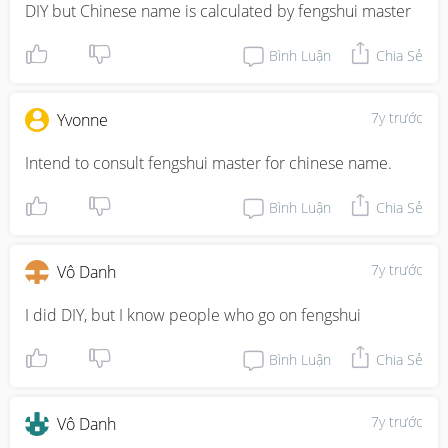
DIY but Chinese name is calculated by fengshui master
Bình Luận
Chia Sẻ
7y trước
Yvonne
Intend to consult fengshui master for chinese name.
Bình Luận
Chia Sẻ
7y trước
Vô Danh
I did DIY, but I know people who go on fengshui
Bình Luận
Chia Sẻ
7y trước
Vô Danh