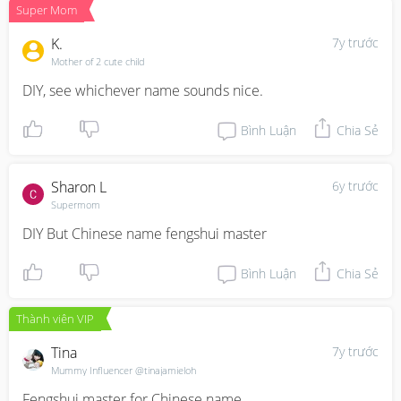
Super Mom
K.
7y trước
Mother of 2 cute child
DIY, see whichever name sounds nice.
Bình Luận
Chia Sẻ
Sharon L
6y trước
Supermom
DIY But Chinese name fengshui master
Bình Luận
Chia Sẻ
Thành viên VIP
Tina
7y trước
Mummy Influencer @tinajamieloh
Fengshui master for Chinese name.