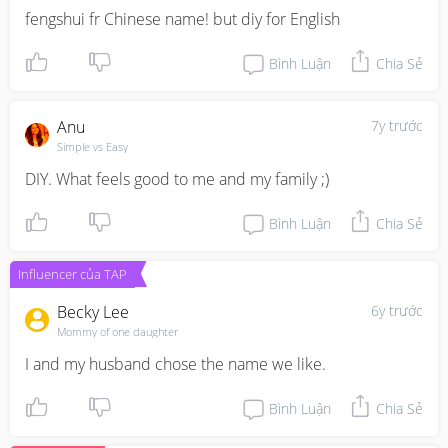
fengshui fr Chinese name! but diy for English
Bình Luận
Chia Sẻ
Anu
7y trước
Simple vs Easy
DIY. What feels good to me and my family ;)
Bình Luận
Chia Sẻ
Influencer của TAP
Becky Lee
6y trước
Mommy of one daughter
I and my husband chose the name we like.
Bình Luận
Chia Sẻ