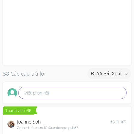
58 Các câu trả lời
Được Đề Xuất
Viết phản hồi
Thành viên VIP
Joanne Soh
6y trước
Zephaniah’s mum IG @randompenguin87