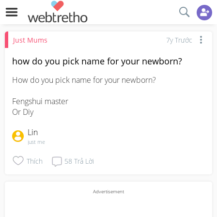
Just Mums
7y Trước
how do you pick name for your newborn?
How do you pick name for your newborn?

Fengshui master

Or Diy
Lin
just me
Thích
58
Trả Lời