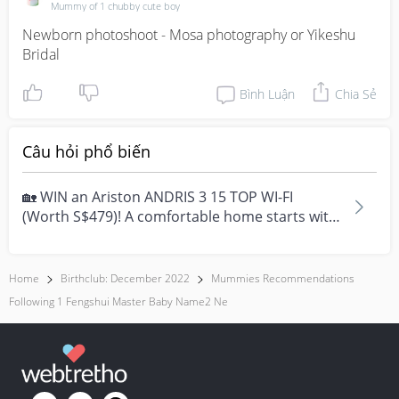
Mummy of 1 chubby cute boy
Newborn photoshoot - Mosa photography or Yikeshu 
Bridal
Bình Luận
Chia Sẻ
Câu hỏi phổ biến
🏡 WIN an Ariston ANDRIS 3 15 TOP WI-FI
(Worth S$479)! A comfortable home starts with
everyday moment...
Home
Birthclub: December 2022
Mummies Recommendations
Following 1 Fengshui Master Baby Name2 Ne