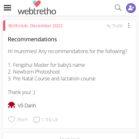
Birthclub: December 2022
4y Trước
Recommendations
Hi mummies! Any recommendations for the following? 

1. Fengshui Master for baby’s name

2. Newborn Photoshoot

3. Pre Natal Course and lactation course

Thank you! :)
Vô Danh
Thích
1
Trả Lời