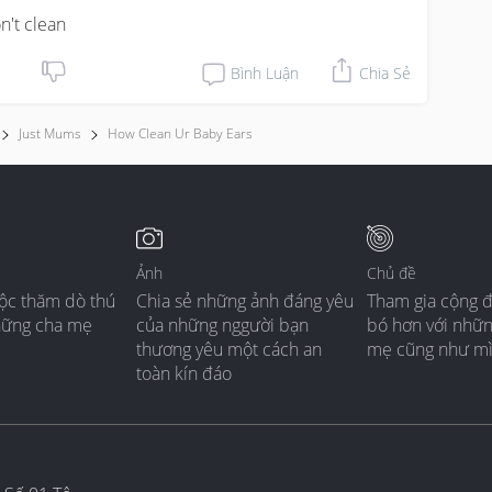
on't clean
Bình Luận
Chia Sẻ
Just Mums
How Clean Ur Baby Ears
Ảnh
Chủ đề
ộc thăm dò thú
Chia sẻ những ảnh đáng yêu
Tham gia cộng 
hững cha mẹ
của những nggười bạn
bó hơn với nhữ
thương yêu một cách an
mẹ cũng như m
toàn kín đáo