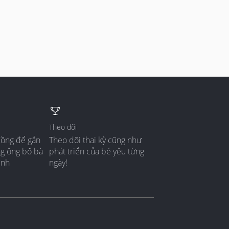
Theo dõi
đồng để gắn
Theo dõi thai kỳ cũng như
ng ông bố bà
phát triển của bé yêu từng
ình
ngày!