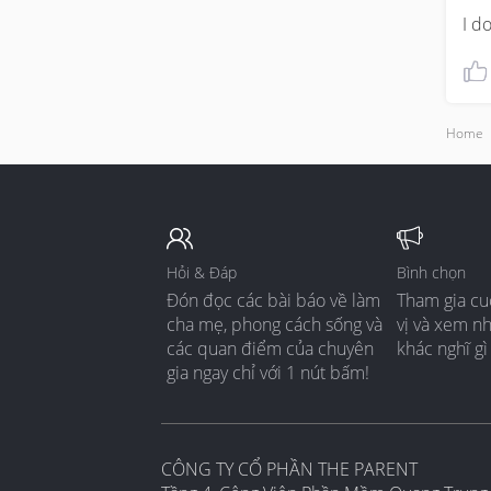
I d
Home
Hỏi & Đáp
Bình chọn
Đón đọc các bài báo về làm
Tham gia cu
cha mẹ, phong cách sống và
vị và xem n
các quan điểm của chuyên
khác nghĩ gì
gia ngay chỉ với 1 nút bấm!
CÔNG TY CỔ PHẦN THE PARENT