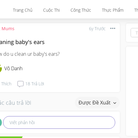
Trang Chủ
Cuộc Thi
Công Thức
Thực Phẩm
T
t Mums
6y Trước
aning baby's ears
 do u clean ur baby's ears?
Vô Danh
Thích
18
Trả Lời
c câu trả lời
Được Đề Xuất
Viết phản hồi