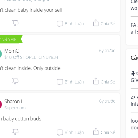
Cle
wo
't clean baby inside your self
you
Bình Luận
Chia Sẻ
FA 
all
dur
 viên VIP
MomC
6y trước
Câ
$10 Off SHOPEE: CINDY834
't clean inside. Only outside
🤱
GI
Bình Luận
Chia Sẻ
Bre
cel
🌿 
Sharon L
6y trước
Inf
Supermom
Ha
sen
h baby cotton buds
loo
do
Bình Luận
Chia Sẻ
a m