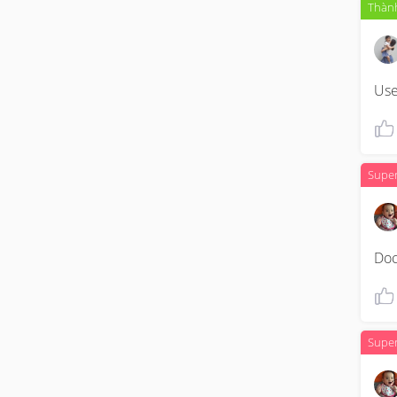
Thành
Use
Supe
Doc
Supe