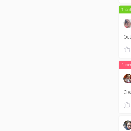
Thành
Out
Supe
Cle