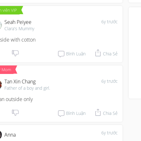
ove
 viên VIP
Seah Peiyee
6y trước
Clara's Mummy
side with cotton
Bình Luận
Chia Sẻ
r Mom
Tan Xin Chang
6y trước
Father of a boy and girl.
an outside only
Bình Luận
Chia Sẻ
6y trước
Anna