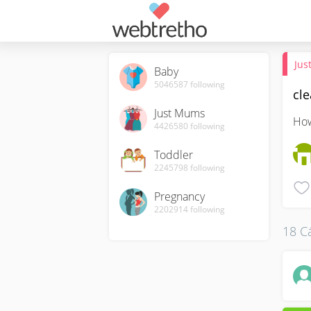
Jus
Baby
5046587
following
cle
Just Mums
How
4426580
following
Toddler
2245798
following
Pregnancy
2202914
following
18 Cá