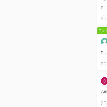
Don
Thành
Don
Wit