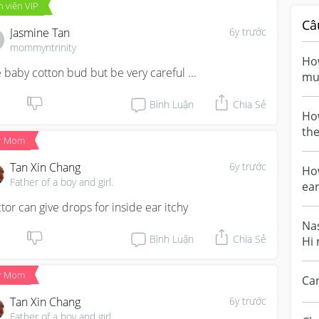
 viên VIP
Câ
Jasmine Tan
6y trước
mommyntrinity
How
 baby cotton bud but be very careful ...
mu
ear
Bình Luận
Chia Sẻ
How
the
r Mom
par
Tan Xin Chang
6y trước
Ho
Father of a boy and girl.
ear
tor can give drops for inside ear itchy
Nas
Bình Luận
Chia Sẻ
Hi
re
asp
r Mom
Can
Tan Xin Chang
6y trước
Father of a boy and girl.