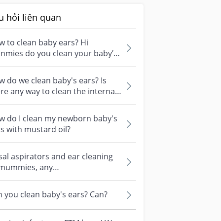
u hỏi liên quan
 to clean baby ears? Hi
nmies do you clean your baby’s
s? Inner and outer? How u do it?
 do we clean baby's ears? Is
re any way to clean the internal
t of the baby's ears to clear...
w do I clean my newborn baby's
s with mustard oil?
al aspirators and ear cleaning
 mummies, any
commendations on nasal
irator for baby? Want...
 you clean baby's ears? Can?