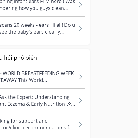
aning infant ears FTM here ! Was
ndering how you guys clean
r baby 👂? I noticed recently he...
scans 20 weeks - ears Hi all! Do u
 see the baby's ears clearly
ing the scan? Just wonderin...
u hỏi phổ biến
✨ WORLD BREASTFEEDING WEEK
VEAWAY This World
astfeeding Week, we're
ebrating every mum's fe...
Ask the Expert: Understanding
ant Eczema & Early Nutrition 👶
ve questions about eczema,
si...
king for support and
ctor/clinic recommendations for
edical abortion i'm feeling really