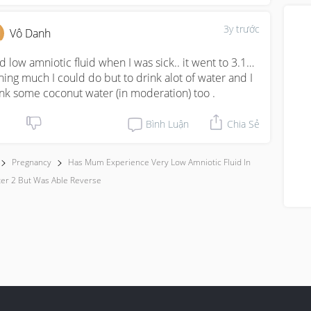
3y trước
Vô Danh
ad low amniotic fluid when I was sick.. it went to 3.1… 
hing much I could do but to drink alot of water and I 
nk some coconut water (in moderation) too .
Bình Luận
Chia Sẻ
Pregnancy
Has Mum Experience Very Low Amniotic Fluid In
er 2 But Was Able Reverse