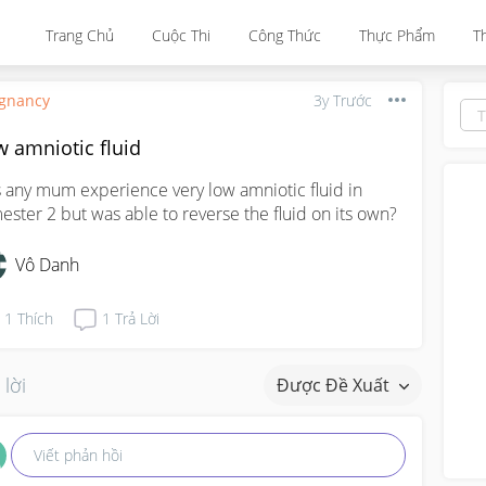
Trang Chủ
Cuộc Thi
Công Thức
Thực Phẩm
T
gnancy
3y Trước
 amniotic fluid
 any mum experience very low amniotic fluid in 
mester 2 but was able to reverse the fluid on its own?
Vô Danh
1
Thích
1
Trả Lời
 lời
Được Đề Xuất
Viết phản hồi