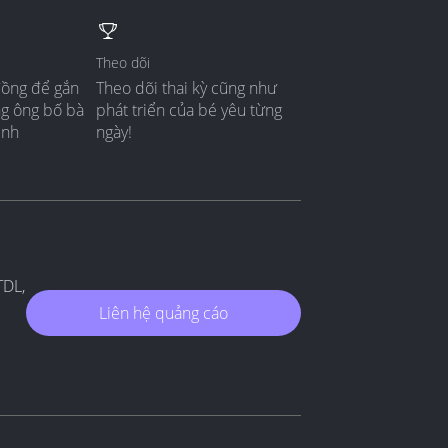
Theo dõi
đồng để gắn
Theo dõi thai kỳ cũng như
ng ông bố bà
phát triển của bé yêu từng
ình
ngày!
TDL,
Liên hệ quảng cáo