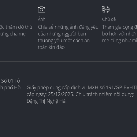
Ảnh
Chủ đề
ộc thăm dò thú
Chia sẻ những ảnh đáng yêu
Tham gia cộng 
hững cha mẹ
của những nggười bạn
bó hơn với nhữ
thương yêu một cách an
mẹ cũng như m
toàn kín đáo
 Số 01 Tô
nh phố Hồ
Giấy phép cung cấp dịch vụ MXH số 191/GP-BVHT
cấp ngày: 25/12/2025. Chịu trách nhiệm nội dung:
Đặng Thị Nghệ Hà.