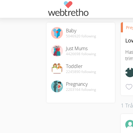
Pre
Baby
5046920
following
Low
Just Mums
Has
4426698
following
tri
Toddler
2245890
following
Pregnancy
2203164
following
1 Trả