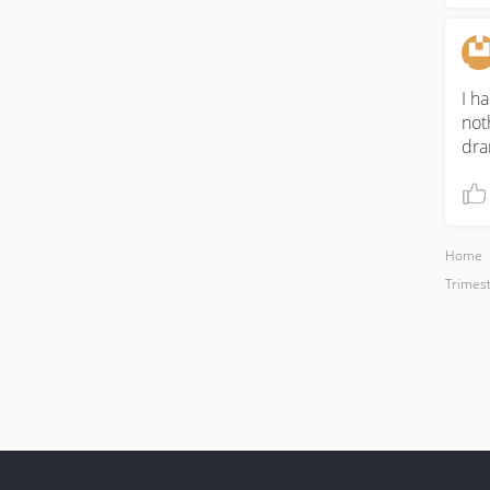
I h
not
dra
Home
Trimest