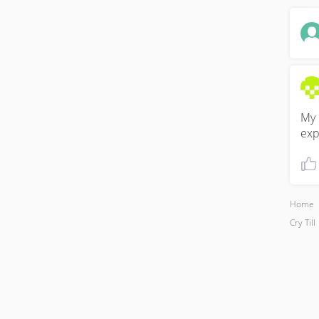
My 
exp
Home
Cry Till