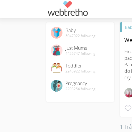
Ba
Baby
5047022
following
Wea
Just Mums
Fin
4426747
following
paci
Par
Toddler
do 
2245922
following
cry
Pregnancy
2203254
following
1 Trả