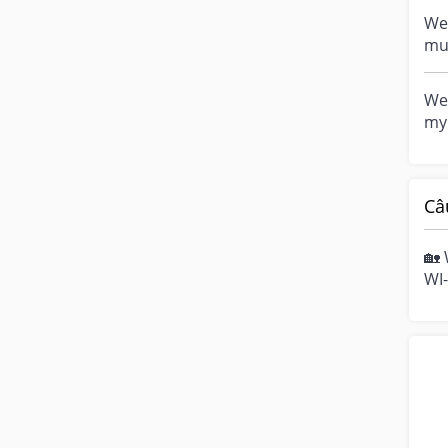
off.
Wea
mum
L.O
wea
Wea
my 
abo
Câ
🏡 
WI-
hom
mo