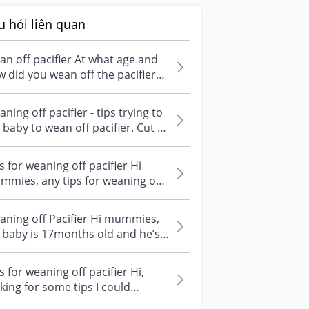
u hỏi liên quan
n off pacifier At what age and
 did you wean off the pacifier
for your LO? My girl is 8months...
ing off pacifier - tips trying to
 baby to wean off pacifier. Cut a
e on the tip but she'...
s for weaning off pacifier Hi
mies, any tips for weaning off
ifier? My 14m only uses it for...
ning off Pacifier Hi mummies,
baby is 17months old and he’s
Infant Care. Recently, the tea...
s for weaning off pacifier Hi,
king for some tips I could
nsider on how to wean my baby