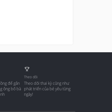
Theo dõi
đồng để gắn
Theo dõi thai kỳ cũng như
ng ông bố bà
phát triển của bé yêu từng
ình
ngày!