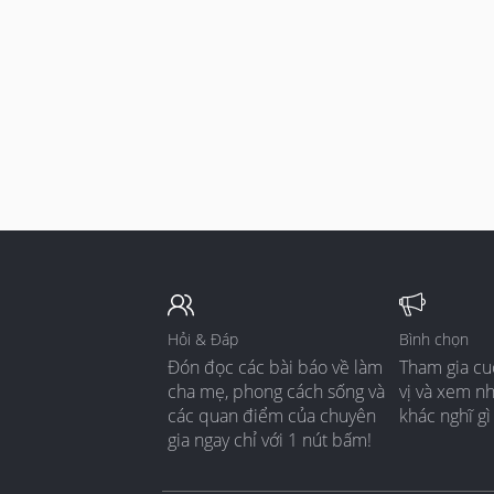
Hỏi & Đáp
Bình chọn
Đón đọc các bài báo về làm
Tham gia cu
cha mẹ, phong cách sống và
vị và xem n
các quan điểm của chuyên
khác nghĩ gì
gia ngay chỉ với 1 nút bấm!