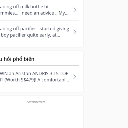
..
ning off milk bottle hi
mies... I need an advice .. My
 is turning 3 next yr .. How to
n...
ning off pacifier I started giving
boy pacifier quite early, at
ut 3weeks old. I was stress...
u hỏi phổ biến
WIN an Ariston ANDRIS 3 15 TOP
FI (Worth S$479)! A comfortable
e starts with everyday
ment...