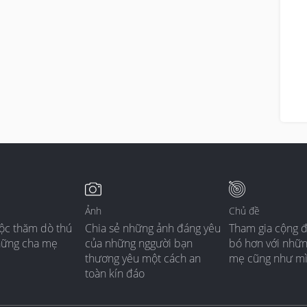
Ảnh
Chủ đề
ộc thăm dò thú
Chia sẻ những ảnh đáng yêu
Tham gia cộng 
hững cha mẹ
của những nggười bạn
bó hơn với nhữ
thương yêu một cách an
mẹ cũng như m
toàn kín đáo