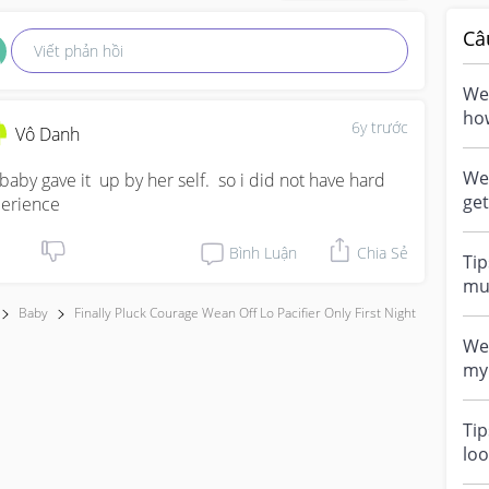
Câ
Viết phản hồi
Wea
how
6y trước
Vô Danh
Wean
baby gave it  up by her self.  so i did not have hard 
get
erience
hol
Bình Luận
Chia Sẻ
Tip
mum
pac
Baby
Finally Pluck Courage Wean Off Lo Pacifier Only First Night
Wea
my 
in 
Tip
loo
co