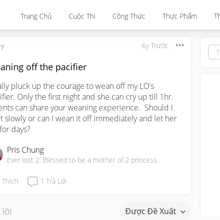
Trang Chủ
Cuộc Thi
Công Thức
Thực Phẩm
T
by
6y Trước
ning off the pacifier
ally pluck up the courage to wean off my LO's 
fier. Only the first night and she can cry up till 1hr.  
ents can share your weaning experience.  Should I 
it slowly or can I wean it off immediately and let her 
 for days?
Pris Chung
Ever lost 2. Blessed to be a mother of 2 princess.
Thích
1
Trả Lời
 lời
Được Đề Xuất